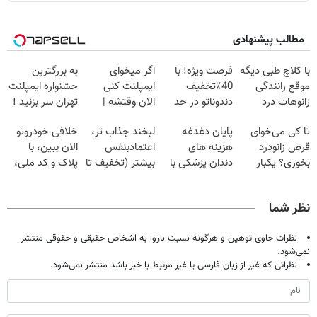
مطالب پیشنهادی
با کلاچ طبی دیگه
فرصت ویژه! با
اگر میخوای
به بزرگترین
موقع رانندگی
40٪تخفیف
ایمپلنت کنی
جشنواره ایمپلنت
زانوهات درد
دندوناتو در حد
الان وقتشه |
تهران سر بزنید !
نمی‌گیره ✅
کامپوزیت سفید
فقط با ۲۵
| فقط ۲۵
تا کی می‌خوای
پایان دغدغه
لبخند جذاب تر،
خلافی خودروتو
کن
میلیون تومان!!!
میلیون !
قرص زانودرد
هزینه های
اعتمادبنفس
الان ببین، با
بخوری؟ یکبار
دندان پزشکی با
بیشتر (تخفیف تا
پلاک و کد ملی،
اصولی درمانش
پک سفید کننده
امشب)
بدون نیاز به
کن
خانگی
مراجعه حضوری
نظر شما
نظرات حاوی توهین و هرگونه نسبت ناروا به اشخاص حقیقی و حقوقی منتشر
نمی‌شود.
نظراتی که غیر از زبان فارسی یا غیر مرتبط با خبر باشد منتشر نمی‌شود.