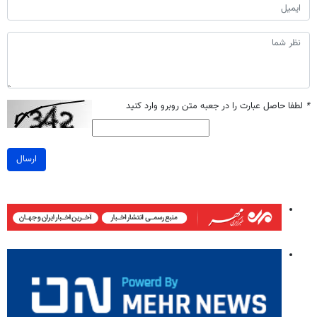
*
لطفا حاصل عبارت را در جعبه متن روبرو وارد کنید
ارسال