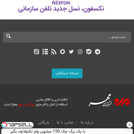
نسخه دسکتاپ
درباره ما
تماس با ما
بازرگانی
با یک برگ چک 150 میلیون وام تکنولایف بگیر
All Content by Mehr News Agency is licensed under a Creative Commons