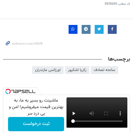
کد مطلب
3935659
برچسب‌ها
سانحه تصادف
زکریا اشکپور
اورژانس مازندران
ماشینت رو بسپر به ما، به
بهترین قیمت میفروشیم! امن و
بی درد سر
ثبت درخواست