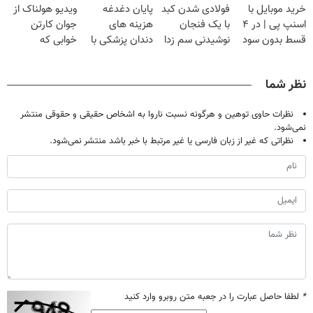
خرید موبایل با
فولادی شدن کبد
پایان دغدغه
ویدیو هولناک از
کن
۲۵ میلیون
صحبت کنید)
اسنپ پی | در ۴
با یک فنجان
هزینه های
جوان کارتن
تومان!!!
قسط بدون سود
نوشیدنی سم زدا
دندان پزشکی با
خوابی که
و کارمزد!
پک سفید کننده
میلیاردر شد.
خانگی
آموزش رایگان
نظر شما
نظرات حاوی توهین و هرگونه نسبت ناروا به اشخاص حقیقی و حقوقی منتشر
نمی‌شود.
نظراتی که غیر از زبان فارسی یا غیر مرتبط با خبر باشد منتشر نمی‌شود.
*
لطفا حاصل عبارت را در جعبه متن روبرو وارد کنید