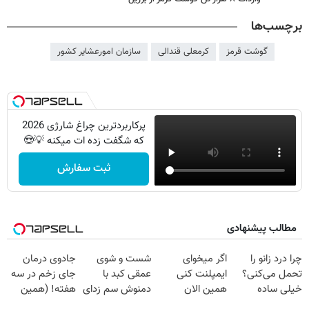
برچسب‌ها
گوشت قرمز
کرمعلی قندالی
سازمان امورعشایر کشور
پرکاربردترین چراغ شارژی 2026
که شگفت زده ات میکنه 💡😍
ثبت سفارش
مطالب پیشنهادی
چرا درد زانو را
اگر میخوای
شست و شوی
جادوی درمان
تحمل می‌کنی؟
ایمپلنت کنی
عمقی کبد با
جای زخم در سه
خیلی ساده
همین الان
دمنوش سم زدای
هفته! (همین
درمنزل درمانش
وقتشه | فقط با
گیاهی
حالا رایگان