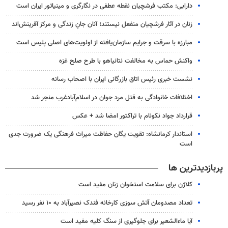
دارابی: مکتب فرشچیان نقطه عطفی در نگارگری و مینیاتور ایران است
زنان در آثار فرشچیان منفعل نیستند؛ آنان جانِ زندگی و مرکز آفرینش‌اند
مبارزه با سرقت و جرایم سازمان‌یافته از اولویت‌های اصلی پلیس است
واکنش حماس به مخالفت نتانیاهو با طرح صلح غزه
نشست خبری رئیس اتاق بازرگانی ایران با اصحاب رسانه
اختلافات خانوادگی به قتل مرد جوان در اسلام‌آبادغرب منجر شد
قرارداد جواد نکونام با تراکتور امضا شد + عکس
استاندار کرمانشاه: تقویت یگان حفاظت میراث فرهنگی یک ضرورت جدی
است
پربازدیدترین ها
کلاژن برای سلامت استخوان زنان مفید است
تعداد مصدومان آتش سوزی کارخانه فندک نصیرآباد به ۱۰ نفر رسید
آیا ماءالشعیر برای جلوگیری از سنگ کلیه مفید است