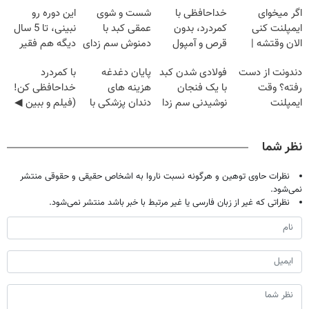
اگر میخوای
خداحافظی با
شست و شوی
این دوره رو
ایمپلنت کنی
کمردرد، بدون
عمقی کبد با
نبینی، تا 5 سال
الان وقتشه |
قرص و آمپول
دمنوش سم زدای
دیگه هم فقیر
فقط با ۲۵
گیاهی
می‌مونی! همین
دندونت از دست
فولادی شدن کبد
پایان دغدغه
با کمردرد
میلیون تومان!!!
الان ثبت نام کن
رفته؟ وقت
با یک فنجان
هزینه های
خداحافظی کن!
ایمپلنت
نوشیدنی سم زدا
دندان پزشکی با
(فیلم و ببین ◀
دیجیتاله
پک سفید کننده
پرسش‌نامه رو
خانگی
پرکن)
نظر شما
نظرات حاوی توهین و هرگونه نسبت ناروا به اشخاص حقیقی و حقوقی منتشر
نمی‌شود.
نظراتی که غیر از زبان فارسی یا غیر مرتبط با خبر باشد منتشر نمی‌شود.