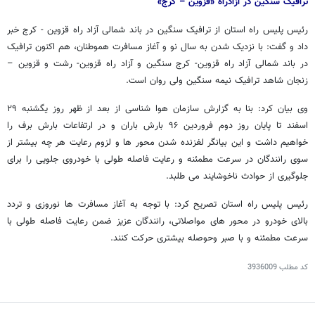
ترافیک سنگین در آزادراه «قزوین – کرج»
رئیس پلیس راه استان از ترافیک سنگین در باند شمالی آزاد راه قزوین - کرج خبر
داد و گفت: با نزدیک شدن به سال نو و آغاز مسافرت هموطنان، هم اکنون ترافیک
در باند شمالی آزاد راه قزوین- کرج سنگین و آزاد راه قزوین- رشت و قزوین –
زنجان شاهد ترافیک نیمه سنگین ولی روان است.
وی بیان کرد: بنا به گزارش سازمان هوا شناسی از بعد از ظهر روز یگشنبه ۲۹
اسفند تا پایان روز دوم فروردین ۹۶ بارش باران و در ارتفاعات بارش برف را
خواهیم داشت و این بیانگر لغزنده شدن محور ها و لزوم رعایت هر چه بیشتر از
سوی رانندگان در سرعت مطمئنه و رعایت فاصله طولی با خودروی جلویی را برای
جلوگیری از حوادث ناخوشایند می طلبد.
رئیس پلیس راه استان تصریح کرد: با توجه به آغاز مسافرت ها نوروزی و تردد
بالای خودرو در محور های مواصلاتی، رانندگان عزیز ضمن رعایت فاصله طولی با
سرعت مطمئنه و با صبر وحوصله بیشتری حرکت کنند.
کد مطلب
3936009