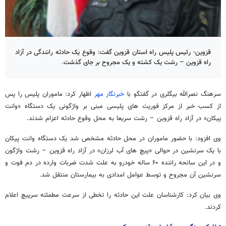
قزوین- رئیس پلیس راه استان قزوین گفت: وقوع یک حادثه رانندگی در آزاد
راه قزوین – رشت یک کشته و یک مجروح بر جای گذشت.
سرهنگ نصرالله بیگلری در گفتگو با
خبرنگار مهر
اظهار کرد: ماموران پلیس را پس
از کسب خبر از مرکز فوریت های پلیسی مبنی بر واژگونی یک دستگاه «وانت
پیکان» در آزاد راه قزوین – رشت سریعا به محل وقوع حادثه اعزام شدند.
وی افزود: با حضور ماموران در محل حادثه مشخص شد یک دستگاه وانت پیکان
با یک سرنشین در حوالی «پیچ های آب لرزان» در آزاد راه قزوین – رشت واژگون
و در این سانحه راننده ۶۰ ساله خودرو به علت شدت ضربات وارده در دم فوت و
سرنشین آن مجروح و توسط عوامل امدادی به بیمارستان منتقل شد.
وی بیان کرد: کارشناسان علت این حادثه را تخطی از سرعت مطمئنه سرپیچ اعلام
کردند.