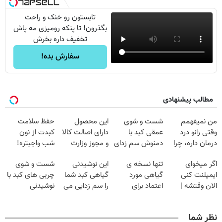
تابستون رو خنک و راحت
بگذرون! تا پنکه رومیزی مه پاش
تخفیف داره بخرش
سفارش بده!
مطالب پیشنهادی
من نمیفهمم
شست و شوی
این محصول
حفظ سلامت
وقتی زانو درد
عمقی کبد با
دارای اصالت کالا
کبدت از نون
درمان داره، چرا
دمنوش سم زدای
و مجوز وزارت
شب واجبتره!
دردش رو داری
گیاهی
بهداشت
اگر میخوای
تنها نسخه ی
این نوشیدنی
شست و شوی
تحمل میکنی؟❗
است(55%تخفیف)
ایمپلنت کنی
گیاهی مورد
گیاهی کبد شما
چربی های کبد با
الان وقتشه |
اعتماد برای
را سم زدایی می
نوشیدنی
فقط با ۲۵
تصفیه کبد(دارای
کند (با ضمانت
گیاهی(55%تخفیف)
میلیون تومان!!!
سیب سلامت)
مرجوعی)
نظر شما