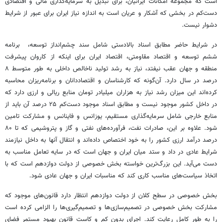
است که مجموعه امکانات ایرانیان، برای تبدیل به سرمایه‌گذاری مالی و اقتصادی
دست‌کم در بخشی که آشکار و عریان است به اندازه نیاز ایران برای عبور از شرایط
دشوار نیست.
در شرایط حاضر مطابق اسناد بالادستی شامل سند چشم‌انداز توسعه، ‌ برنامه
ششم توسعه و اقتصاد مقاومتی، اقتصاد ایران برای اینکه از کاروان پیشرفت
منطقه و جهان عقب نیفتد، نیاز به رشد تولید ناخالص داخلی به طور متوسط ۸
درصد در سال دارد. آن‌گونه که کارشناسان و اقتصاددانان و برنامه‌ریزان محاسبه
کرده‌اند این میزان رشد نیاز به هزاران میلیادر تومان منابع ریالی و ارزی دارد که
در داخل کشور موجود نیست و مطابق اسناد موجود دست‌کم ۲۵ درصد آن باید از
منابع خارجی شامل سرمایه‌گذاری مستقیم، یوزانس و فاینانس و مشارکت تامین
شود. علاوه بر این، صادرات نفت، فرآورده‌های نفتی و گاز و پتروشیمی که تا ۸۰
درصد درآمد ارزی کشور را به خود اختصاص داده‌اند و انتقال آنها به داخل نیازمند
شرایط عادی در داد و ستد میان ایران و جهان است که در سایه تعامل مناسب به
دست می‌آید. این بزرگ‌ترین خواسته بخش خصوصی از دولت دوازدهم است که با
اتخاذ سیاست‌های مناسب کاری کند که مناسبات ایران و جهان عادی شود.
بخش خصوصی در سطح کلان از دولت دوازدهم انتظار دارد قانون‌های موجود که
مشارکت بخش خصوصی در تصمیم‌سازی‌ها و تصمیم‌گیری‌ها را الزامی کرده است
را به طور کامل رعایت کند. اجرای بدون کم و کاست قانون بهبود مستمر فضای