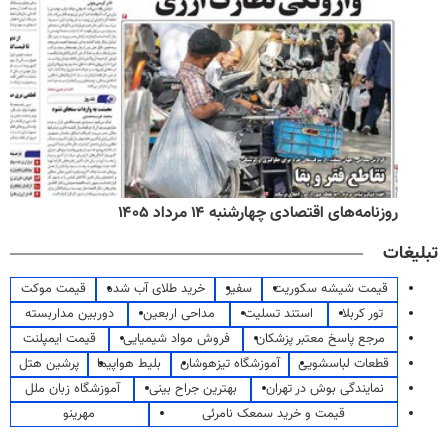
روزنامه‌های اقتصادی چهارشنبه ۱۴ مرداد ۱۴۰۵
تبلیغات
قیمت شیشه سکوریت
سفیر
خرید طلای آب شده
قیمت موکت
تور کربلا
استند تسلیت
مداحی اربعین
دوربین مداربسته
مرجع پاسخ معتبر پزشکان
فروش مواد شیمیایی
قیمت ایمپلنت
قطعات لباسشویی
آموزشگاه تیزهوشان
بلیط هواپیما
پرشین هتل
نمایندگی بوش در تهران
بهترین جراح بینی
آموزشگاه زبان ملل
قیمت و خرید سمعک نامرئی
مهرینو