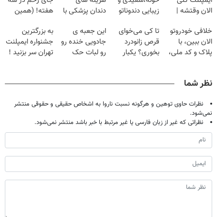
ایمپلنت کنی
خونه،سفیدی و
هزینه های
جای زخم در سه
الان وقتشه |
زیبایی دندوناتو
دندان پزشکی با
هفته! (همین
فقط با ۲۵
برگردون
پک سفید کننده
حالا رایگان
خلافی خودروتو
تا کی می‌خوای
این جعبه ی
به بزرگترین
میلیون تومان!!!
(40%off)
خانگی
صحبت کنید)
الان ببین، با
قرص زانودرد
جادویی خنده رو
جشنواره ایمپلنت
پلاک و کد ملی،
بخوری؟ یکبار
رو لبات حک
تهران سر بزنید !
بدون نیاز به
اصولی درمانش
میکنه
| فقط ۲۵
مراجعه حضوری
کن
خرید40%تخفیف
میلیون !
نظر شما
نظرات حاوی توهین و هرگونه نسبت ناروا به اشخاص حقیقی و حقوقی منتشر
نمی‌شود.
نظراتی که غیر از زبان فارسی یا غیر مرتبط با خبر باشد منتشر نمی‌شود.