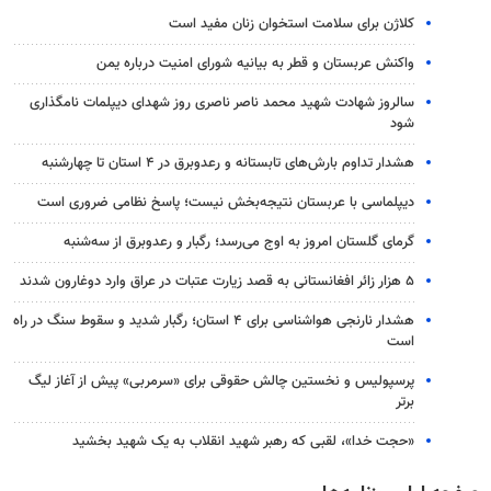
کلاژن برای سلامت استخوان زنان مفید است
واکنش عربستان و قطر به بیانیه شورای امنیت درباره یمن
سالروز شهادت شهید محمد ناصر ناصری روز شهدای دیپلمات نامگذاری
شود
هشدار تداوم بارش‌های تابستانه و رعدوبرق در ۴ استان تا چهارشنبه
دیپلماسی با عربستان نتیجه‌بخش نیست؛ پاسخ نظامی ضروری است
گرمای گلستان امروز به اوج می‌رسد؛ رگبار و رعدوبرق از سه‌شنبه
۵ هزار زائر افغانستانی به قصد زیارت عتبات در عراق وارد دوغارون شدند
هشدار نارنجی هواشناسی برای ۴ استان؛ رگبار شدید و سقوط سنگ در راه
است
پرسپولیس و نخستین چالش حقوقی برای «سرمربی» پیش از آغاز لیگ
برتر
«حجت خدا»، لقبی که رهبر شهید انقلاب به یک شهید بخشید