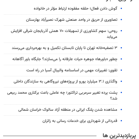
گوش دادن فعال؛ حلقه مفقوده ارتباط مؤثر در خانواده
تصاویری از حریق در واحد صنعتی شهرک نصیرآباد بهارستان
روحی: سهم کشاورزی از تسهیلات ۷۰ همتی آذربایجان شرقی افزایش
می‌یابد
۳ ﺗﺼﻔﻴﻪ‌ﺧﺎﻧﻪ‌ تهران تا پایان تابستان تکمیل و به بهره‌برداری می‌رسند
چطور «باورها» جوهره حیات عارفانه را می‌سازند؟ جایگاه باور آگاهانه
تقوی: تغییرات مهمی در اساسنامه والیبال آسیا در راه است
واگذاری ۳.۱ میلیارد یورو از پروژه‌های نیروگاهی به سازندگان داخلی
پشت پرده تغییر سرمربی تراکتور؛ چه عاملی باعث برکناری محمد ربیعی
شد؟
مشاهده شدن پلنگ ایرانی در منطقه آزاد سالوک خراسان شمالی
قدردانی از شهرداری برای خدمات رسانی به زائران
پربازدیدترین ها