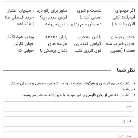
اگر میخوای
شست و شوی
هنوز برای زانو درد
۱ میلیارد اعتبار
ایمپلنت کنی
عمقی کبد با
قرص میخوری؟
خرید قسطی طلا
الان وقتشه |
دمنوش سم زدای
وقتی می‌شه
| ۱۸ ماهه
فقط با ۲۵
گیاهی
بدون عمل
پرداخت کن
جادوی درمان
با این معجون
پایان دغدغه
ویدیو هولناک از
میلیون تومان!!!
درمانش کرد؟؟؟؟
جای زخم در سه
گیاهی کبدتان را
هزینه های
جوان کارتن
هفته! (همین
فول انرژی کنید
دندان پزشکی با
خوابی که
حالا رایگان
پک سفید کننده
میلیاردر شد.
صحبت کنید)
خانگی
آموزش رایگان
نظر شما
نظرات حاوی توهین و هرگونه نسبت ناروا به اشخاص حقیقی و حقوقی منتشر
نمی‌شود.
نظراتی که غیر از زبان فارسی یا غیر مرتبط با خبر باشد منتشر نمی‌شود.