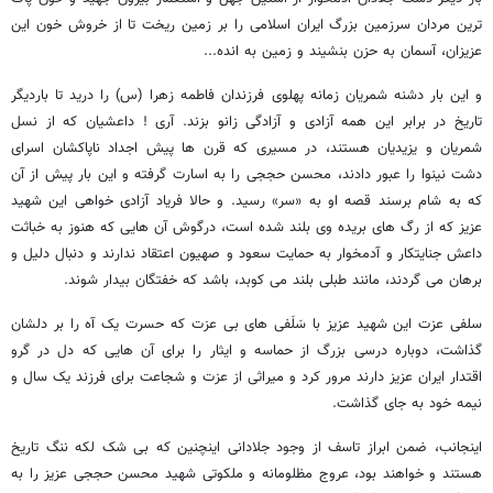
ترین مردان سرزمین بزرگ ایران اسلامی را بر زمین ریخت تا از خروش خون این
عزیزان، آسمان به حزن بنشیند و زمین به انده
...
و این بار دشنه شمریان زمانه پهلوی فرزندان فاطمه زهرا (س) را درید تا باردیگر
تاریخ در برابر این همه آزادی و آزادگی زانو بزند. آری ! داعشیان که از نسل
شمریان و یزیدیان هستند، در مسیری که قرن ها پیش اجداد ناپاکشان اسرای
دشت نینوا را عبور دادند، محسن حججی را به اسارت گرفته و این بار پیش از آن
که به شام برسند قصه او به «سر» رسید. و حالا فریاد آزادی خواهی این شهید
عزیز که از رگ های بریده وی بلند شده است، درگوش آن هایی که هنوز به خباثت
داعش جنایتکار و آدمخوار به حمایت سعود و صهیون اعتقاد ندارند و دنبال دلیل و
برهان می گردند، مانند طبلی بلند می کوبد، باشد که خفتگان بیدار شوند
.
سلفی عزت این شهید عزیز با سَلَفی های بی عزت که حسرت یک آه را بر دلشان
گذاشت، دوباره درسی بزرگ از حماسه و ایثار را برای آن هایی که دل در گرو
اقتدار ایران عزیز دارند مرور کرد و میراثی از عزت و شجاعت برای فرزند یک سال و
نیمه خود به جای گذاشت
.
اینجانب، ضمن ابراز تاسف از وجود جلادانی اینچنین که بی شک لکه ننگ تاریخ
هستند و خواهند بود، عروج مظلومانه و ملکوتی شهید محسن حججی عزیز را به