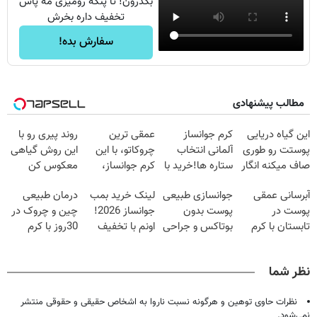
بگذرون! تا پنکه رومیزی مه پاش
تخفیف داره بخرش
سفارش بده!
مطالب پیشنهادی
این گیاه دریایی
کرم جوانساز
عمقی ترین
روند پیری رو با
پوستت رو طوری
آلمانی انتخاب
چروکاتو، با این
این روش گیاهی
صاف میکنه انگار
ستاره ها!خرید با
کرم جوانساز،
معکوس کن
20سال جوون
تخفیف
صاف کن(50%
آبرسانی عمقی
جوانسازی طبیعی
لینک خرید بمب
درمان طبیعی
شدی🔥
تخفیف سفارش
پوست در
پوست بدون
جوانساز 2026!
چین و چروک در
فوری)
تابستان با کرم
بوتاکس و جراحی
اونم با تخفیف
30روز با کرم
جوانساز آلمانی!
😳! خرید با
ویژه
جوانساز
تخفیف ویژه
آلمانی(45%تخفیف)
نظر شما
نظرات حاوی توهین و هرگونه نسبت ناروا به اشخاص حقیقی و حقوقی منتشر
نمی‌شود.