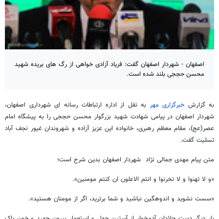
اصفهان - شهردار اصفهان گفت: فریاد آزادی خواهی از رگ های بریده شهید
محسن حججی بلند شده است.
به گزارش
خبرگزاری مهر
به نقل از اداره ارتباطات رسانه ای شهرداری اصفهان،
شهردار اصفهان در پیامی شهادت شهید بزرگوار محسن حججی را به پیشگاه امام
عصر(عج)، مقام معظم رهبری، خانواده این عزیز آزاده و شهروندان غیور نجف آباد
تسلیت گفت
.
متن پیام مهدی جمالی نژاد شهردار اصفهان بدین شرح است؛
»
و لا تهنوا و لا تخرنوا و انتم الاعلون ان کنتم مومنین
.«
«سست نشوید و اندوهگین نباشید و شما برترید، اگر از مومنان هستید».
بار دیگر دست جلادان آدمخوار از آستین جهل و استعمار بیرون جهید و خون پاک