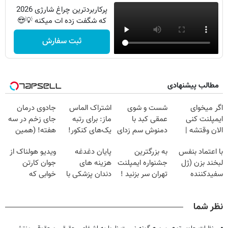
پرکاربردترین چراغ شارژی 2026
که شگفت زده ات میکنه 💡😍
ثبت سفارش
مطالب پیشنهادی
اگر میخوای
شست و شوی
اشتراک الماس
جادوی درمان
ایمپلنت کنی
عمقی کبد با
ماز: برای رتبه
جای زخم در سه
الان وقتشه |
دمنوش سم زدای
یک‌های کنکور!
هفته! (همین
فقط با ۲۵
گیاهی
حالا رایگان
با اعتماد بنفس
به بزرگترین
پایان دغدغه
ویدیو هولناک از
میلیون تومان!!!
صحبت کنید)
لبخند بزن (ژل
جشنواره ایمپلنت
هزینه های
جوان کارتن
سفیدکننده
تهران سر بزنید !
دندان پزشکی با
خوابی که
دندان40%تخفیف)
| فقط ۲۵
پک سفید کننده
میلیاردر شد.
میلیون !
خانگی
آموزش رایگان
نظر شما