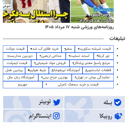
روزنامه‌های ورزشی شنبه ۱۷ مرداد ۱۴۰۵
تبلیغات
قیمت شیشه سکوریت
سفیر
خرید طلای آب شده
قیمت موکت
تور کربلا
استند تسلیت
مداحی اربعین
دوربین مداربسته
مرجع پاسخ معتبر پزشکان
فروش مواد شیمیایی
قیمت ایمپلنت
قطعات لباسشویی
آموزشگاه تیزهوشان
بلیط هواپیما
پرشین هتل
نمایندگی بوش در تهران
بهترین جراح بینی
آموزشگاه زبان ملل
قیمت و خرید سمعک نامرئی
مهرینو