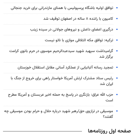
توافق اولیه باشگاه پرسپولیس با همتای مازندرانی برای خرید جنجالی
کامیون با راننده ۸ ساله در اصفهان توقیف شد
درگیری اعضای داعش و نیروهای جولانی در سیده زینب
ترکیه: توافق مکه ائتلافی موازی با ناتو نیست
گرامیداشت سپهبد شهید سیدعبدالرحیم موسوی در حرم بانوی کرامت
برگزار شد
تمجید رسانه آلبانیایی از عملکرد آسانی مقابل استقلال خوزستان
رئیس ستاد مشترک ارتش آمریکا خواستار راهی برای خروج از جنگ با
ایران شد
حزب الله عراق: بازنگری در پاسخ به حمله اخیر عربستان و آمریکا مطرح
است
موسیقی در ترازوی حق/رهبر شهید درباره حلال و حرام بودن موسیقی چه
گفتند؟
صفحه اول روزنامه‌ها