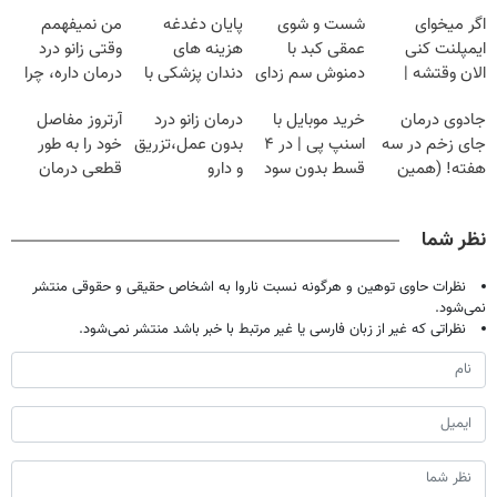
اگر میخوای
شست و شوی
پایان دغدغه
من نمیفهمم
ایمپلنت کنی
عمقی کبد با
هزینه های
وقتی زانو درد
الان وقتشه |
دمنوش سم زدای
دندان پزشکی با
درمان داره، چرا
فقط با ۲۵
گیاهی
پک سفید کننده
دردش رو داری
جادوی درمان
خرید موبایل با
درمان زانو درد
آرتروز مفاصل
میلیون تومان!!!
خانگی
تحمل میکنی؟❗
جای زخم در سه
اسنپ پی | در ۴
بدون عمل،تزریق
خود را به طور
هفته! (همین
قسط بدون سود
و دارو
قطعی درمان
حالا رایگان
و کارمزد!
(◂پرسش‌نامه)
کنید!
صحبت کنید)
◂پرسش‌نامه▸
نظر شما
نظرات حاوی توهین و هرگونه نسبت ناروا به اشخاص حقیقی و حقوقی منتشر
نمی‌شود.
نظراتی که غیر از زبان فارسی یا غیر مرتبط با خبر باشد منتشر نمی‌شود.