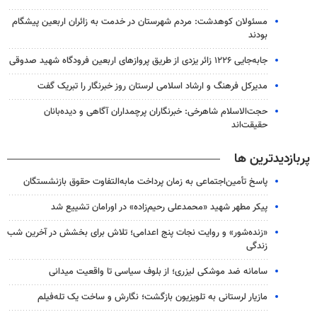
مسئولان کوهدشت: مردم شهرستان در خدمت به زائران اربعین پیشگام
بودند
جابه‌جایی ۱۲۲۶ زائر یزدی از طریق پروازهای اربعین فرودگاه شهید صدوقی
مدیرکل فرهنگ و ارشاد اسلامی لرستان روز خبرنگار را تبریک گفت
حجت‌الاسلام شاهرخی: خبرنگاران پرچمداران آگاهی و دیده‌بانان
حقیقت‌اند
پربازدیدترین ها
پاسخ تأمین‌اجتماعی به زمان پرداخت مابه‌التفاوت حقوق بازنشستگان
پیکر مطهر شهید «محمدعلی رحیم‌زاده» در اورامان تشییع شد
«زنده‌شور» و روایت نجات پنج اعدامی؛ تلاش برای بخشش در آخرین شب
زندگی
سامانه ضد موشکی لیزری؛ از بلوف سیاسی تا واقعیت میدانی
مازیار لرستانی به تلویزیون بازگشت؛ نگارش و ساخت یک تله‌فیلم