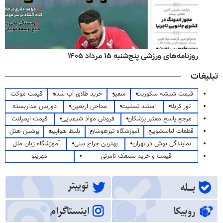
روزنامه‌های ورزشی پنج‌شنبه ۱۵ مرداد ۱۴۰۵
تبلیغات
قیمت شیشه سکوریت
سفیر
خرید طلای آب شده
قیمت موکت
تور کربلا
استند تسلیت
مداحی اربعین
دوربین مداربسته
مرجع پاسخ معتبر پزشکان
فروش مواد شیمیایی
قیمت ایمپلنت
قطعات لباسشویی
آموزشگاه تیزهوشان
بلیط هواپیما
پرشین هتل
نمایندگی بوش در تهران
بهترین جراح بینی
آموزشگاه زبان ملل
قیمت و خرید سمعک نامرئی
مهرینو