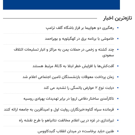
تازه‌ترین اخبار
رهگیری دو هواپیما بر فراز باشگاه گلف ترامپ
خاموشی با برنامه برق در کهگیلویه و بویراحمد
چند کشته و زخمی در حملات یمن به مراکز و انبار تسلیحات ائتلاف
سعودی
آفت‌کش‌ها با افزایش خطر ابتلا به ALS مرتبط هستند
زمان پرداخت معوقات بازنشستگان تامین اجتماعی اعلام شد
دیابت نوع ۲ عوارض یائسگی را تشدید می کند
ناکارآمدی ساختار دفاعی اروپا در برابر تهدیدات پهپادی روسیه
فرمانده سپاه گناوه:خبرنگاران روایت اول و امیدآفرین به جامعه ارائه کنند
تیراندازی در غزه در پی اعلام مخالفت نتانیاهو با طرح نقشه راه
طنین «باید برخاست» در میدان انقلاب گنبدکاووس