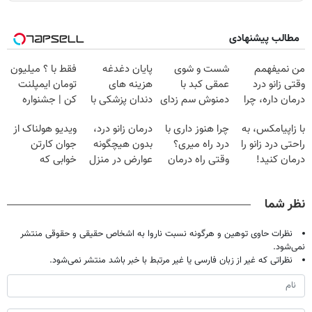
مطالب پیشنهادی
من نمیفهمم
شست و شوی
پایان دغدغه
فقط با ؟ میلیون
وقتی زانو درد
عمقی کبد با
هزینه های
تومان ایمپلنت
درمان داره، چرا
دمنوش سم زدای
دندان پزشکی با
کن | جشنواره
دردش رو داری
گیاهی
پک سفید کننده
تموم نشه !!!
با زاپیامکس، به
چرا هنوز داری با
درمان زانو درد،
ویدیو هولناک از
تحمل میکنی؟❗
خانگی
راحتی درد زانو را
درد راه میری؟
بدون هیچگونه
جوان کارتن
درمان کنید!
وقتی راه درمان
عوارض در منزل
خوابی که
جلو پاته!
(◂پرسش‌نامه)
میلیاردر شد.
آموزش رایگان
نظر شما
نظرات حاوی توهین و هرگونه نسبت ناروا به اشخاص حقیقی و حقوقی منتشر
نمی‌شود.
نظراتی که غیر از زبان فارسی یا غیر مرتبط با خبر باشد منتشر نمی‌شود.