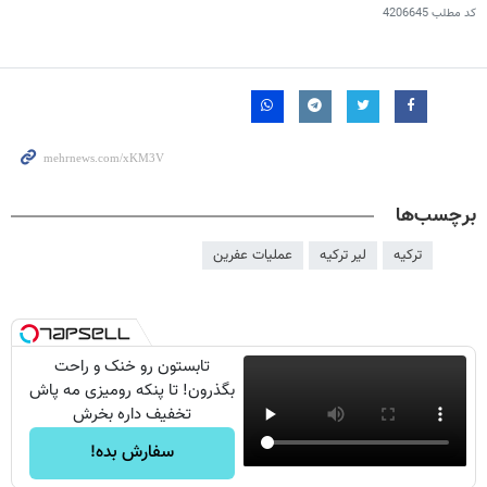
کد مطلب
4206645
برچسب‌ها
ترکیه
لیر ترکیه
عملیات عفرین
تابستون رو خنک و راحت
بگذرون! تا پنکه رومیزی مه پاش
تخفیف داره بخرش
سفارش بده!