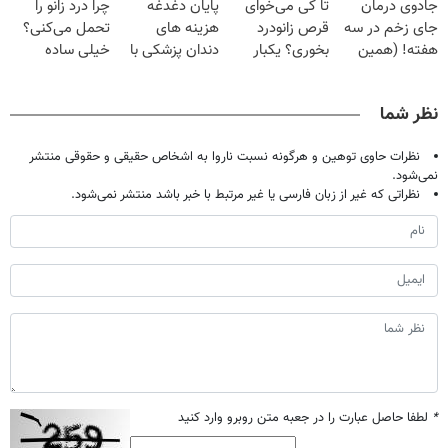
جادوی درمان
تا کی می‌خوای
پایان دغدغه
چرا درد زانو را
میلیون تومان!!!
(40%off)
میلیون !
جای زخم در سه
قرص زانودرد
هزینه های
تحمل می‌کنی؟
هفته! (همین
بخوری؟ یکبار
دندان پزشکی با
خیلی ساده
حالا رایگان
اصولی درمانش
پک سفید کننده
درمنزل درمانش
صحبت کنید)
کن
خانگی
کن
نظر شما
نظرات حاوی توهین و هرگونه نسبت ناروا به اشخاص حقیقی و حقوقی منتشر
نمی‌شود.
نظراتی که غیر از زبان فارسی یا غیر مرتبط با خبر باشد منتشر نمی‌شود.
*
لطفا حاصل عبارت را در جعبه متن روبرو وارد کنید