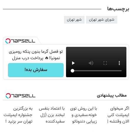
برچسب‌ها
شورای شهر تهران
شهر تهران
تو فصل گرما بدون پنکه رومیزی
نمونیا!🔥 پرداخت درب منزل
سفارش بده!
مطالب پیشنهادی
اگر میخوای
با این روش توی
با اعتماد بنفس
به بزرگترین
ایمپلنت کنی
خونه،سفیدی و
لبخند بزن (ژل
جشنواره ایمپلنت
الان وقتشه |
زیبایی دندوناتو
سفیدکننده
تهران سر بزنید !
فقط با ۲۵
برگردون
دندان40%تخفیف)
| فقط ۲۵