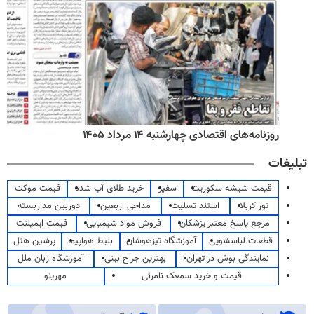
روزنامه‌های اقتصادی چهارشنبه ۱۴ مرداد ۱۴۰۵
تبلیغات
قیمت شیشه سکوریت
سفیر
خرید طلای آب شده
قیمت موکت
تور کربلا
استند تسلیت
مداحی اربعین
دوربین مداربسته
مرجع پاسخ معتبر پزشکان
فروش مواد شیمیایی
قیمت ایمپلنت
قطعات لباسشویی
آموزشگاه تیزهوشان
بلیط هواپیما
پرشین هتل
نمایندگی بوش در تهران
بهترین جراح بینی
آموزشگاه زبان ملل
قیمت و خرید سمعک نامرئی
مهرینو