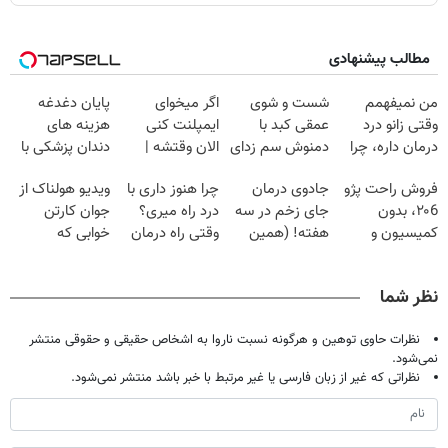
مطالب پیشنهادی
من نمیفهمم
شست و شوی
اگر میخوای
پایان دغدغه
وقتی زانو درد
عمقی کبد با
ایمپلنت کنی
هزینه های
درمان داره، چرا
دمنوش سم زدای
الان وقتشه |
دندان پزشکی با
دردش رو داری
گیاهی
فقط با ۲۵
پک سفید کننده
فروش راحت پژو
جادوی درمان
چرا هنوز داری با
ویدیو هولناک از
تحمل میکنی؟❗
میلیون تومان!!!
خانگی
۲۰6، بدون
جای زخم در سه
درد راه میری؟
جوان کارتن
کمیسیون و
هفته! (همین
وقتی راه درمان
خوابی که
دردسر
حالا رایگان
جلو پاته!
میلیاردر شد.
صحبت کنید)
آموزش رایگان
نظر شما
نظرات حاوی توهین و هرگونه نسبت ناروا به اشخاص حقیقی و حقوقی منتشر
نمی‌شود.
نظراتی که غیر از زبان فارسی یا غیر مرتبط با خبر باشد منتشر نمی‌شود.