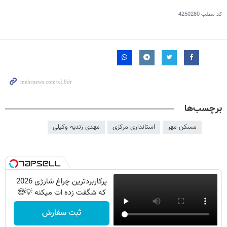
کد مطلب
4250280
برچسب‌ها
مسکن مهر
استانداری مرکزی
مهدی زندیه وکیلی
پرکاربردترین چراغ شارژی 2026
که شگفت زده ات میکنه 💡😍
ثبت سفارش