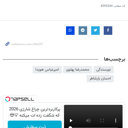
کد مطلب
4395344
برچسب‌ها
نویسندگی
محمدرضا پهلوی
امیرعباس هویدا
احسان یارشاطر
پرکاربردترین چراغ شارژی 2026
که شگفت زده ات میکنه 💡😍
ثبت سفارش