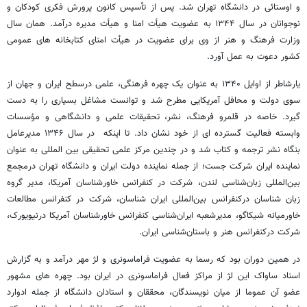
و اوستائی در دانشگاه تهران شد. پس از تأسیس کانون پرورش فکری کودکان و
نوجوانان در سال ۱۳۴۴ به عضویت هیأت امنا و هیأت مدیره درآمد. همان سال
وزارت فرهنگ و هنر از وی برای عضویت در هیأت امنای کتابخانه های عمومی
کشور دعوت به عمل آورد.
یارشاطر از اوایل ۱۳۴۰ به عنوان یک چهره فرهنگی، علمی درسطح ایران و جهان از
سوی دولت و محافل آمریکایی مطرح شد و توانست مشاغل بسیاری را به دست
گیرد. خاصه در قلمرو فرهنگ، نشر، تحقیقات علمی و دانشگاهی و مؤسسات
وابسته فعالیت گسترده ای از خود نشان داد. تا اینکه در سال ۱۳۴۶ مدیرعامل
بنگاه نشر ترجمه و کتاب شد و در چندین مرکز علمی تحقیقی بین المللی به عنوان
نماینده ایران شرکت جست؛ از جمله نماینده دولت ایران و دانشگاه تهران درمجمع
بین‌المللی زبان‌شناسی لندن، شرکت در کنفرانس خاورشناسان آمریکا، مدیر گروه
زبان شناسان درکنفرانس بین‌المللی ایران شناسان، شرکت در کنفرانس مطالعات
خاورمیانه شیکاگو، مدیرشعبه ایران‌شناسی کنفرانس خاورشناسان آمریکا درنیویورک،
شرکت درکنفرانس هنر و باستان‌شناسی ایران.
در همین دوران بود که رسما به عضویت فراماسونری و لژ مهر درآمد و به گزارش
اسناد ساواک این لژ از مراکز فعال فراماسونری در ایران بود. چهره‌ های مشهور
عضو آن عموما از میان نویسندگان، محققان و استادان دانشگاه از جمله ادوارد