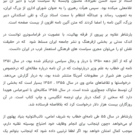
استاد لژ سید حسن تقیزاده، ماسون وابسته به سیاست غرب و دبیر آن نیز
غلامعلی میکده بود. سپس هیأت رهبری را به عنوان شورای اداری لژ بزرگ ایران،
به تصویب رساند و عبداللّه‌ انتظام با سمت استاد بزرگ و تقی اسکندانی دبیر
بزرگ، آئین نامه را امضا کردند که متن آئین نامه افزون از بیست صفحه است.
یارشاطر علاوه بر پیروی از فرقه بهائیت، با عضویت در فراماسونری توانست در
اندک مدتی بر بخشی ازفرهنگ و نشر جامعه ایران مسلط شود که در حقیقت
نقش او را می‌توان مجری سیاست های فرهنگی استعمار غرب در ایران دانست.
او که از آغاز دهه ۱۳۵۰ با دربار و رجال سیاسی نزدیکتر شده بود، در سال ۱۳۵۱
نامه‌ ای خطاب به علم وزیر دربارنوشت که در آن نامه درباره مقاله‌ای که درخصوص
جشن هنر شیراز در مطبوعات آمریکا منتشر شده بود، به دربار گزارش می‌دهد.
درخواستها و تقاضاهای مادی وی در سال ۱۳۵۵ ـ ۱۳۵۷ بسیار است که بخشی از
آن توسط ساواک جمع‌آوری شده است. در سال ۱۳۵۵ مکاتبه‌ای با امیرعباس هویدا
دارد که سخنی از کمک دربار برای ترجمه انگلیسی و چاپ کتاب است. در آن
روزگاران بیست هزار دلار درخواست کرد که بلافاصله فرستاده شد.
یارشاطر در سال ۵۵ طی نامه‌ای خطاب به شریف امامی، نائب‌التولیه بنیاد پهلوی از
او می‌خواهد «چون اینجانب برای انجام وظایف خود احتیاج بوسیله نقلیه دارم،
موجب کمال امتنان خواهد بود اگر لطفا ترتیبی داده شود که اینجانب بتوانم یک