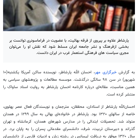
یارشاطر علاوه بر پیروی از فرقه بهائیت، با عضویت در فراماسونری توانست بر
بخشی ازفرهنگ و نشر جامعه ایران مسلط شود که نقش او را می‌توان
مجری سیاست های فرهنگی استعمار غرب در ایران دانست.
به گزارش
خبرگزاری مهر
، احسان‌ اللّه‌ یارشاطر، نویسنده ساکن آمریکا یکشنبه(۱۰
شهریور) در سن ۹۸ سالگی درگذشت. موسسه مطالعات و پژوهشهای سیاسی به
همین مناسبت، مقاله‌ای درباره کارنامه احسان یارشاطر به روایت اسناد ساواک را
منتشر کرده است.
احسان‌اللّه‌ یارشاطر از استادان، محققان، مترجمان و نویسندگان فعال عصر پهلوی،
خاصه از سالهای ۱۳۲۰ بود. یارشاطر در خانواده‌ای بهائی به سال ۱۲۹۹ در همدان
متولد شد. تحصیلات ابتدائی را در مدارس شهرهای همدان، کرمانشاه و تهران
گذراند و دبیرستان تربیت، شرف، دانشسرای مقدماتی پسران را به پایان برد. در
سال ۱۳۲۰ موفق به دریافت لیسانس در رشته زبان و ادبیات فارسی از دانشسرای