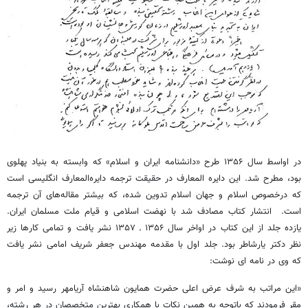
در اواسط سال ۱۳۵۶ طرح «دانشنامه ایران و اسلام» که وابسته به بنیاد پهلوی
بود، مطرح شد. این دایره ‌المعارف در حقیقت ترجمه دایره‌المعارف انگلیسی است
که درخصوص اسلام و جهان اسلام تدوین شده، که بیشتر مقاله‌های آن ترجمه
است. انتشار کتاب مصادف شد با نهضت اسلامی و قیام ملت مسلمان ایران.
یازده جلد از این کتاب در اواخر سال ۱۳۵۶ ـ ۱۳۵۷ نشر یافت و تمامی کارها زیر
نظر دکتر یارشاطر بود. جلد اول با مقدمه مهندس جعفر شریف امامی نشر یافت
که وی در نامه‌ ای نوشت:
«این مراتب به شرف عرض اعلی حضرت همایون شاهنشاه آریامهر رسید و امر و
مقر فرمودند که باتوجه به همین نکات با همکاری بهترین متخصصان در هر رشته،