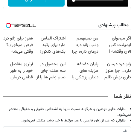
مطالب پیشنهادی
اگر میخوای
من نمیفهمم
اشتراک الماس
هنوز برای زانو درد
ایمپلنت کنی
وقتی زانو درد
ماز: برای رتبه
قرص میخوری؟
الان وقتشه |
درمان داره، چرا
یک‌های کنکور!
وقتی می‌شه
فقط با ۲۵
دردش رو داری
بدون عمل
زانو درد درمان
پایان دغدغه
این محصول در
آرتروز مفاصل
میلیون تومان!!!
تحمل میکنی؟❗
درمانش کرد؟؟؟؟
داره… چرا هنوز
هزینه های
سه هفته جای
خود را به طور
داری بهش ظلم
دندان پزشکی با
تمام زخم ها را از
قطعی درمان
می‌کنی؟
پک سفید کننده
بین برد!!😍
کنید!
خانگی
(مشاوره رایگان)
◂پرسش‌نامه▸
نظر شما
نظرات حاوی توهین و هرگونه نسبت ناروا به اشخاص حقیقی و حقوقی منتشر
نمی‌شود.
نظراتی که غیر از زبان فارسی یا غیر مرتبط با خبر باشد منتشر نمی‌شود.