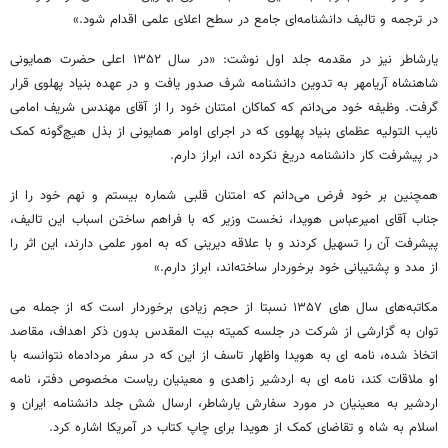
در ترجمه و تالیف دانشنامه‌ای جامع در سطح اعلای علمی اقدام شود.»
یارشاطر نیز در مقدمه جلد اول نوشت: «در سال ۱۳۵۲ اعلی حضرت همایونی
شاهنشاه آریامهر به تدوین دانشنامه شرف صدور یافت و در عهده بنیاد پهلوی قرار
گرفت. وظیفه خود می‌دانم که کماکان امتنان خود را از آقای مهندس شریف امامی
نایب التولیه عظمای بنیاد پهلوی که در اجرای اوامر همایونی از بذل هیچ‌گونه کمک
در پیشرفت کار دانشنامه دریغ نکرده ‌اند، ابراز دارم.
همچنین بر خود فرض می‌دانم که امتنان قلبی شماره بیستم و نهم خود را از
جناب آقای امیرعباس هویدا، نخست‌ وزیر که با فراهم ساختن اسباب این تالیف،
پیشرفت آن را تسهیل کردند و با علاقه دیرینی که به امور علمی دارند، این اثر را
از مدد و پشتیبانی خود برخوردار ساخته‌اند، ابراز دارم.»
مکاتبه‌های سال های ۱۳۵۷ نسبتا از حجم زیادی برخوردار است که از جمله می
توان به گزارشی از شرکت در جلسه کمیته بیت المقدس بدون ذکر اهداف، مقاصد
اتخاذ شده، نامه‌ ای به هویدا واظهار تاسف از این که در سفر مردادماه نتوانسه با
او ملاقات کند، نامه‌ ای به اردشیر زاهدی و معینیان ریاست مخصوص دفتر، نامه
اردشیر به معینیان در مورد سفارش یارشاطر، ارسال شش جلد دانشنامه ایران و
اسلام به شاه و تقاضای کمک از هویدا برای چاپ کتاب در آمریکا اشاره کرد.