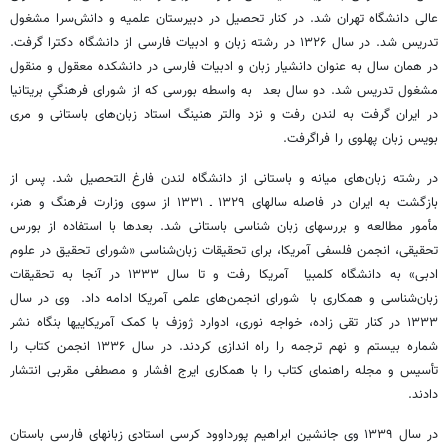
عالی دانشگاه تهران شد. در کنار تحصیل در دبیرستان علمیه و دانش‌سرا مشغول
تدریس شد. در سال ۱۳۲۶ در رشته زبان و ادبیات فارسی از دانشگاه دکترا گرفت.
در همان سال به عنوان دانشیار زبان و ادبیات فارسی در دانشکده معقول و منقول
مشغول تدریس شد. دو سال بعد به واسطه بورسی که از شورای فرهنگیِ بریتانیا
در ایران گرفت به لندن رفت و نزد والتر هنینگ استاد زبان‌های باستانی و مری
بویس زبان پهلوی را فراگرفت.
در رشته زبان‌های میانه و باستانی از دانشگاه لندن فارغ التحصیل شد. پس از
بازگشت به ایران در فاصله سالهای ۱۳۲۹ ـ ۱۳۳۱ از سوی وزارت فرهنگ و هنر،
مأمور مطالعه و بررسهای زبان شناسی باستانی شد. بعدها با استفاده از بورس
تحقیقی، انجمن فلسفی آمریکا، برای تحقیقات زبان‌شناسی‌ «شورای تحقیق در علوم
ادبی» به دانشگاه کلمبیا آمریکا رفت و تا سال ۱۳۳۳ در آنجا به تحقیقات
زبان‌شناسی و همکاری با شورای انجمن‌های علمی آمریکا ادامه داد. وی در سال
۱۳۳۳ در کنار تقی زاده، خواجه نوری، ادوارد ژوزف با کمک آمریکاییها بنگاه نشر
شماره بیستم و نهم ترجمه را راه اندازی کردند. در سال ۱۳۳۶ انجمن کتاب را
تأسیس و مجله راهنمای کتاب را با همکاری ایرج افشار و مصطفی مقربی انتشار
دادند.
در سال ۱۳۳۹ وی جانشین ابراهیم پورداوود کرسی استادی زبانهای فارسی باستان