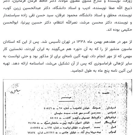
ژوزف، نویسنده و شارح مثنوی معنوی مولانا، دکتر حافظ فرمان فرمائیان، دکتر
ذبیح‌ اللّه‌ صفا نویسنده، ادیب و استاد دانشگاه، دکتر عبدالحسین زرین کوب،
نویسنده، محقق و استاد دانشگاه، محمود عرفان، سید حسن تقی زاده سیاستمدار
و نویسنده، دکتر محسن مرشد، نصراللّه‌ انتظام، دکتر حسین پیرنیا، ابوالحسن
حکیمی بوده اند.
لژ مهر در هفدهم بهمن ماه ۱۳۳۸ در تهران تأسیس شد. پس از این که استادان
ماسون منشور لژ را که به آن «نور» هم می‌گویند به ایران آوردند، نخستین کار
مهمی که لژ مهر انجام داد، تهیه آئین نامه‌ای برای لژ مذکور بود و حتی توانست به
سایر لژهائی فراماسونری که پس از آن تشکیل می‌شد، اساسنامه ارائه دهد. تهیه
این آئین نامه پنج ماه به طول انجامید.