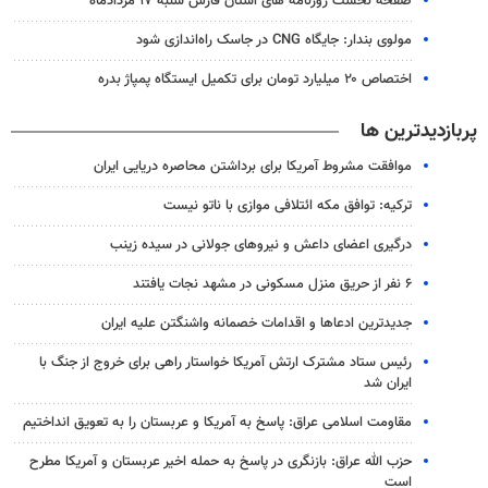
صفحه نخست روزنامه های استان فارس شنبه ۱۷ مردادماه
مولوی بندار: جایگاه CNG در جاسک راه‌اندازی شود
اختصاص ۲۰ میلیارد تومان برای تکمیل ایستگاه پمپاژ بدره
پربازدیدترین ها
موافقت مشروط آمریکا برای برداشتن محاصره دریایی ایران
ترکیه: توافق مکه ائتلافی موازی با ناتو نیست
درگیری اعضای داعش و نیروهای جولانی در سیده زینب
۶ نفر از حریق منزل مسکونی در مشهد نجات یافتند
جدیدترین ادعاها و اقدامات خصمانه واشنگتن علیه ایران
رئیس ستاد مشترک ارتش آمریکا خواستار راهی برای خروج از جنگ با
ایران شد
مقاومت اسلامی عراق: پاسخ به آمریکا و عربستان را به تعویق انداختیم
حزب الله عراق: بازنگری در پاسخ به حمله اخیر عربستان و آمریکا مطرح
است