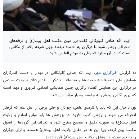
آیت الله صافی گلپایگانی گفت:مرز میان مکتب اهل بیت(ع) و فرقه‌های
انحرافی روشن شود تا دیگران به اشتباه نیفتند چون شیعه بالاتر از مکاتبی
است که در آن موارد انحرافی به مردم القا می شود.
به گزارش
خبرگزاری مهر
، آیت الله صافی گلپایگانی در دیدار با دست اندرکاران
همایش ملی «تصوف؛ شاخصه ها و نقدها» با تشکر از اقدام دفتر تبلیغات اسلامی
در برگزاری این همایش گفت: برگزاری چنین همایشی اقدامی ضروری و مهم است
که برای آگاهی بخشی به جامعه بسیار مؤثر می‌باشد.
وی با بیان این که باید با کارهای علمی، جوانان و حتی برخی از اهل علم که گرفتار
انحراف می شوند را روشن کنید، افزود: در پژوهش ها باید مبانی اسلام و ولایت
اهل بیت(ع) به صورت دقیق و صحیح مطرح شود و انحراف این گروه‌ها از اصول
مکتب بیان گردد، زیرا این ها در مقابل ولایت اهل بیت(ع) هستند و آرای دیگران
را به نام اسلام در مقابل مکتب اهل بیت(ع) قرارداده‌اند.