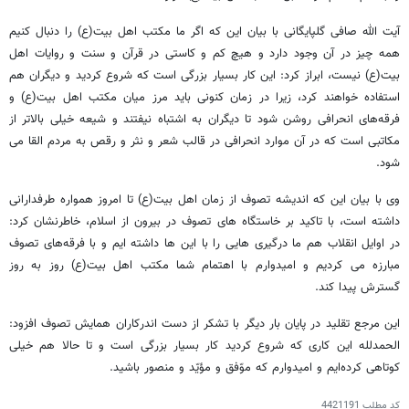
آیت الله صافی گلپایگانی با بیان این که اگر ما مکتب اهل بیت(ع) را دنبال کنیم
همه چیز در آن وجود دارد و هیچ کم و کاستی در قرآن و سنت و روایات اهل
بیت(ع) نیست، ابراز کرد: این کار بسیار بزرگی است که شروع کردید و دیگران هم
استفاده خواهند کرد، زیرا در زمان کنونی باید مرز میان مکتب اهل بیت(ع) و
فرقه‌های انحرافی روشن شود تا دیگران به اشتباه نیفتند و شیعه خیلی بالاتر از
مکاتبی است که در آن موارد انحرافی در قالب شعر و نثر و رقص به مردم القا می
شود.
وی با بیان این که اندیشه تصوف از زمان اهل بیت(ع) تا امروز همواره طرفدارانی
داشته است، با تاکید بر خاستگاه های تصوف در بیرون از اسلام، خاطرنشان کرد:
در اوایل انقلاب هم ما درگیری هایی را با این ها داشته ایم و با فرقه‌های تصوف
مبارزه می کردیم و امیدوارم با اهتمام شما مکتب اهل بیت(ع) روز به روز
گسترش پیدا کند.
این مرجع تقلید در پایان بار دیگر با تشکر از دست اندرکاران همایش تصوف افزود:
الحمدلله این کاری که شروع کردید کار بسیار بزرگی است و تا حالا هم خیلی
کوتاهی کرده‌ایم و امیدوارم که موّفق و مؤیّد و منصور باشید.
کد مطلب
4421191