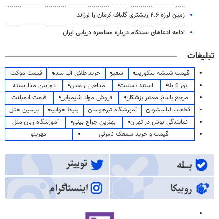
زمین لرزه ۴.۶ ریشتری گلباف کرمان را لرزاند
ادامه ادعاهای سنتکام درباره محاصره دریایی ایران
تبلیغات
قیمت شیشه سکوریت
سفیر
خرید طلای آب شده
قیمت موکت
تور کربلا
استند تسلیت
مداحی اربعین
دوربین مداربسته
مرجع پاسخ معتبر پزشکان
فروش مواد شیمیایی
قیمت ایمپلنت
قطعات لباسشویی
آموزشگاه تیزهوشان
بلیط هواپیما
پرشین هتل
نمایندگی بوش در تهران
بهترین جراح بینی
آموزشگاه زبان ملل
قیمت و خرید سمعک نامرئی
مهرینو