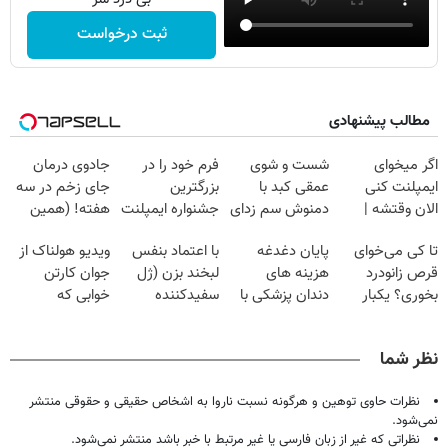
ثبت درخواست
مطالب پیشنهادی
اگر میخوای
شست و شوی
فرم خود را در
جادوی درمان
ایمپلنت کنی
عمقی کبد با
بزرگترین
جای زخم در سه
الان وقتشه |
دمنوش سم زدای
جشنواره ایمپلنت
هفته! (همین
فقط با ۲۵
گیاهی
تهران پر کنید ! |
حالا رایگان
تا کی می‌خوای
پایان دغدغه
با اعتماد بنفس
ویدیو هولناک از
میلیون تومان!!!
فقط ۲۵ میلیون
صحبت کنید)
قرص زانودرد
هزینه های
لبخند بزن (ژل
جوان کارتن
بخوری؟ یکبار
دندان پزشکی با
سفیدکننده
خوابی که
اصولی درمانش
پک سفید کننده
دندان40%تخفیف)
میلیاردر شد.
کن
خانگی
آموزش رایگان
نظر شما
نظرات حاوی توهین و هرگونه نسبت ناروا به اشخاص حقیقی و حقوقی منتشر
نمی‌شود.
نظراتی که غیر از زبان فارسی یا غیر مرتبط با خبر باشد منتشر نمی‌شود.