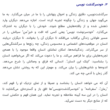
۳. خودسرگذشت نویسی
سرگذشت‌نویس، دقایق زندگی و احوال پنهانش را با ما در میان می‌گذارد. به ما
می‌گوید جهان و زندگی را چگونه تجربه کرده است. اجازه می‌دهد دیگران وارد
ذهنش شده و از یافته‌هایش مطلع شوند. خودش را با دیگران به اشتراک
می‌گذارد. "خودسرنوشت نویس" یعنی کسی که افت و خیزِ"منِ" سیالش را در
مسیر طولانی زندگی برآفتاب می‌افکند تا دیگران آن را بخوانند. تا دیگران دریابند
انسان در موقعیت‌های انضمامی و محسوس زندگی، چه رنج‌ها و سرگشتگی‌هایی
از سر می‌گذراند. زندگینامه‌ها، امکان تماشای انسانِ واقعا موجود را با همه‌ی
تجربه‌هایش برای ما فراهم می‌کند. و ما را دعوت می‌کند که اگر می‌خواهید انسان
را بشناسید: "اینک این انسان". انسانی که فراق و وصالش را شرح می‌دهد.
اندوه‌ها و شادی‌هایش را بیان می‌کند. و مهم‌تر این که به روشنی نشان می‌دهد
گذر زمان با آدمی چه می کند
.
آن که می خواهد انسان را بشناسد و عمیقا و از نمای نزدیک او را فهم کند،
"رمان"، "سفرنامه" و "خودسرگذشت‌نویسی"‌ها افقِ باز و گسترده‌ای می‌گشایند تا
انسان را در این سه آیینه ملاحظه و تجربه نماید. این همان فهم و حکمتی است
که از منابع دیگر به دست نمی‌آید
.