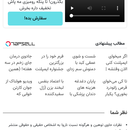
بگذرون! تا پنکه رومیزی مه پاش
تخفیف داره بخرش
سفارش بده!
مطالب پیشنهادی
اگر میخوای
شست و شوی
فرم خود را در
جادوی درمان
ایمپلنت کنی
عمقی کبد با
بزرگترین
جای زخم در سه
الان وقتشه |
دمنوش سم زدای
جشنواره ایمپلنت
هفته! (همین
فقط با ۲۵
گیاهی
تهران پر کنید ! |
حالا رایگان
تا کی می‌خوای
پایان دغدغه
با اعتماد بنفس
ویدیو هولناک از
میلیون تومان!!!
فقط ۲۵ میلیون
صحبت کنید)
قرص زانودرد
هزینه های
لبخند بزن (ژل
جوان کارتن
بخوری؟ یکبار
دندان پزشکی با
سفیدکننده
خوابی که
اصولی درمانش
پک سفید کننده
دندان40%تخفیف)
میلیاردر شد.
کن
خانگی
آموزش رایگان
نظر شما
نظرات حاوی توهین و هرگونه نسبت ناروا به اشخاص حقیقی و حقوقی منتشر