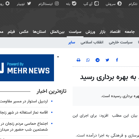
تلگرام
سروش
آی گپ
بله
اینستاگرام
توییتر
روبی
جامعه
اقتصاد
بازار
ورزش
سیاست
بین‌الملل
استان‌ها
عکس
فیلم
مج
سیاست خارجی
انقلاب اسلامی
سایر
تازه‌ترین اخبار
اردبیل استوار در مسیر مقاومت
اقامه نماز استغاثه در شهر زنجا
یان این مطلب افزود: برای اجرای این
اجتماع حماسی مردم زنجان در 
شصتمین شب حضور در میدان
رسازی و فرهنگی به اجرا درآمده است.