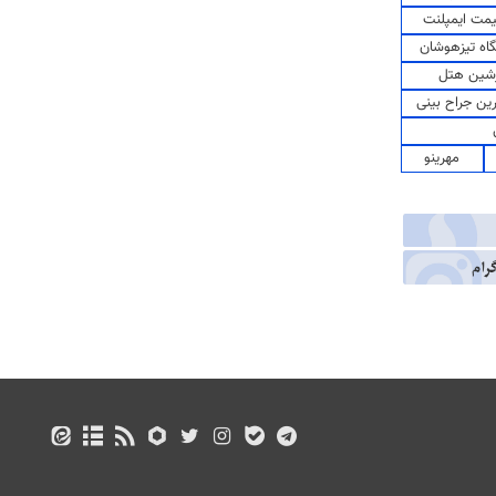
مت ایمپلنت
اه تیزهوشان
شین هتل
رین جراح بینی
مهرینو