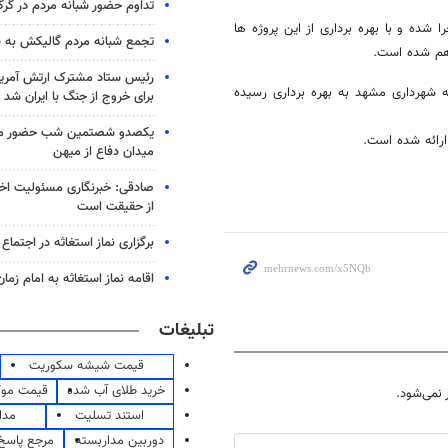
تداوم حضور شبانه مردم در گرگ
اجرا شده و با بهره برداری از این پروژه ها
تجمع شبانه مردم گالیکش به شب ۱۶۰
رئیس ستاد مشترک ارتش آمریکا
اطرنشان کرد : 600 پروژه عمران شهری امسال در 12 منطقه شهرداری مشهد به بهره برداری رسیده
برای خروج از جنگ با ایران شد
یکصدو شصتمین شب حضور مرد
میدان دفاع از میهن
صادقی: خبرنگاری مسئولیت اخل
از حقیقت است
برگزاری نماز استغاثه در اجتماع 
اقامه نماز استغاثه به امام زم
تبلیغات
قیمت شیشه سکوریت
خرید طلای آب شده
قیمت مو
نمی‌شود.
استند تسلیت
مدا
دوربین مداربسته
مرجع پاسخ 