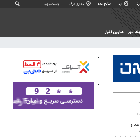
نتایج زنده
کا
ایتا
جداول لیگ
له مهر
عناوین اخبار
ن
صد و