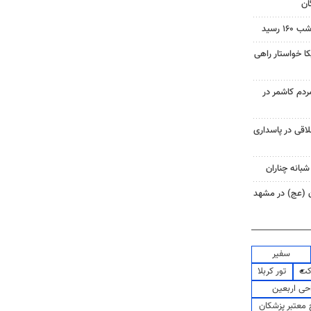
ان
 رسید
 خواستار راهی
م کاشمر در
اقی در پاسداری
شبانه چناران
ان (عج) در مشهد
سفیر
کت
تور کربلا
حی اربعین
معتبر پزشکان