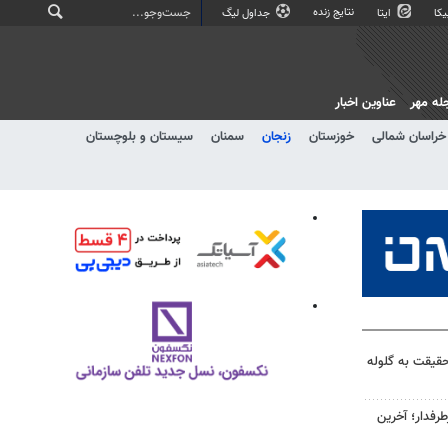
نتایج زنده
کا
ایتا
جداول لیگ
له مهر
عناوین اخبار
خراسان شمالی
خوزستان
زنجان
سمنان
سیستان و بلوچستان
قیقت به گلوله
رفدار؛ آخرین