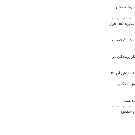
نبه؛ احتمال
افت ۳۴ درصدی فروش خودروسازان؛ ۱۵۵ هزار
ست ـ گیلانغرب
گر رزمندگان در
ته ارتش آمریکا
ز ماندگاری
یت است
با همتای