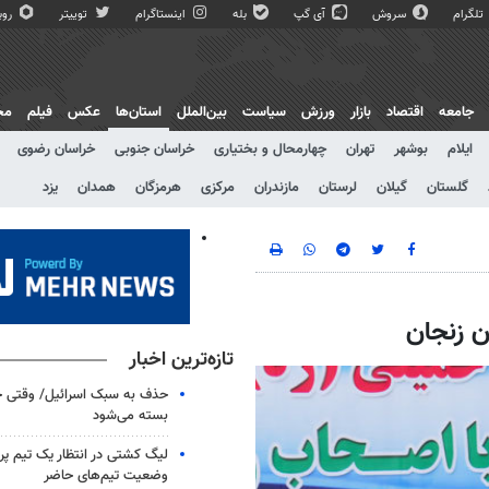
تلگرام
سروش
آی گپ
بله
اینستاگرام
توییتر
روبی
جامعه
اقتصاد
بازار
ورزش
سیاست
بین‌الملل
استان‌ها
عکس
فیلم
مج
ایلام
بوشهر
تهران
چهارمحال و بختیاری
خراسان جنوبی
خراسان رضوی
گلستان
گیلان
لرستان
مازندران
مرکزی
هرمزگان
همدان
یزد
تازه‌ترین اخبار
حذف به سبک اسرائیل/ وقتی ح
بسته می‌شود
لیگ کشتی در انتظار یک تیم پرط
وضعیت تیم‌های حاضر