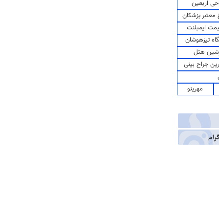
حی اربعین
معتبر پزشکان
مت ایمپلنت
اه تیزهوشان
شین هتل
رین جراح بینی
مهرینو