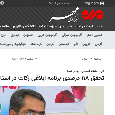
شنبه ۱۷ مرداد ۱۴۰۵
خانه
فرهنگ و ادب
هنر
دين، حوزه، انديشه
دانشگاه و فناوری
سلامت
عناوین اخبار
آذربایجان شرقی
آذربایجان غربی
اصفهان
اردبیل
البرز
فارس
قزوین
قم
کردستان
کرمان
کرمانشاه
کهگیلویه و بویراحمد
استانها
زنجان
۲۸ اسفند ۱۳۹۷، ۱۸:۱۰
در ۱۱ ماهه امسال انجام شد؛
تحقق ۱۱۸ درصدی برنامه ابلاغی زکات در استان زنجان