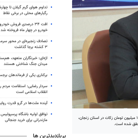
تداوم هوای گرم گیلان تا چهارش
رگبارهای محلی در برخی نقاط
خودرو در چهار ماه فروخته شد
تصادف زنجیره‌ای در محور سرم
۳ کشته برجا گذاشت
اژه‌ای: خبرنگاران متعهد، هم‌سن
میدان جنگ شناختی هستند
برکناری یکی از فرماندهان برجس
سردار رضایی: استقامت مردم رم
انقلاب اسلامی است
آینده ملت‌ها در گرو قدرت روا
توافق اولیه باشگاه پرسپولیس 
زنجان- مدیرکل کمیته امداد استان زنجان گفت: با جمع آوری ۱۳ میلیارد و ۱۰۰ میلیون تومان زکات در استان زنجان،
مازندرانی برای خرید جنجالی
پربازدیدترین ها