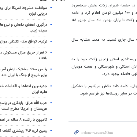
در جلسه شورای زکات بخش
سجاسرود
موافقت مشروط آمریکا برای بر
شده در استان زنجان در ۱۱ ماهه امسال را ۱۳ میلیارد و ۱۰۰ میلیون تومان اعلام کرد و ادامه
دریایی ایران
زکات تا پایان بهمن ماه سال جاری ۱۱۸
درگیری اعضای داعش و نیروهای
سیده زینب
ستان زنجان در ۱۱ ماهه سال جاری نسبت به مدت مشابه سال
ترکیه: توافق مکه ائتلافی موازی
۶ نفر از حریق منزل مسکونی 
یافتند
تان زنجان با اشاره به اینکه در مجموع ۶۹ درصد از روستاهای استان زنجان زکات خود را به
ئولان استانی و شهرستانی و همت
مودیان
رئیس ستاد مشترک ارتش آمریکا
هی فاصله وجود دارد.
برای خروج از جنگ با ایران شد
جدیدترین ادعاها و اقدامات خ
 روستاهای استان زنجان، ادامه داد: تلاش می‌کنیم با تشکیل
علیه ایران
 در سایر روستاها نیز فراهم شود.
حزب الله عراق: بازنگری در پاسخ
عربستان و آمریکا مطرح است
کامیون با راننده ۸ ساله در اصفهان توقیف شد
زمین لرزه ۴.۶ ریشتری گلباف کرمان را لرزاند