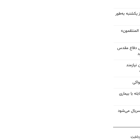
 یکشنبه به‌طور
لمنتقمون»
ی دفاع مقدس
د
نیازمند
واکی
له با بیماری
ریال می‌شود
رداخت