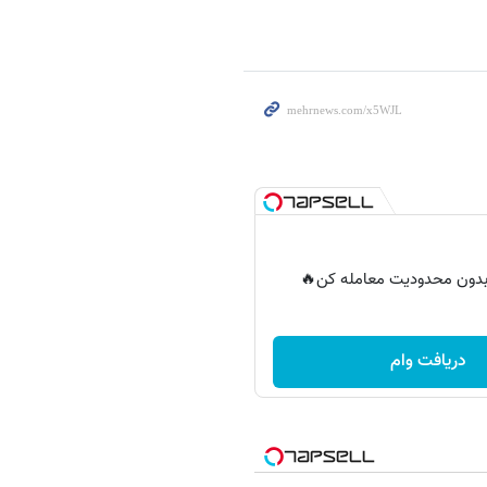
ر بدون محدودیت معامله کن🔥
دریافت وام