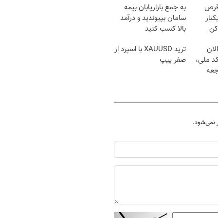
قرص
به جمع بازاریابان بیمه
کبار
سامان بپیوندید و درآمد
کن
بالا کسب کنید
لان
ترید XAUUSD با اسپرد از
کد ملی،
صفر پیپ
جعه
نمی‌شود.