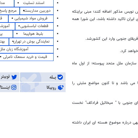
استند تسلیت
مدا
دوربین مداربسته
مرجع پاسخ 
 نویس مذکور اضافه کنند؛ مبنی براینکه
فروش مواد شیمیایی
قی
یران تاکید داشته باشد، این شورا همه
قطعات لباسشویی
آموزشگ
بلیط هواپیما
پر
آفریقای جنوبی وارد این کشورشد.
نمایندگی بوش در تهران
بهت
آموزشگاه زبان ملل
خواهد کرد.
قیمت و خرید سمعک نامرئی
 دائم شورای امنیت سازمان ملل متحد پیوسته؛ از اول ماه
می باشد و تا کنون مواضع مثبتی را
قای جنوبی با " میخائیل فرادکف" نخست
هی درباره موضوع هسته ای ایران داشته