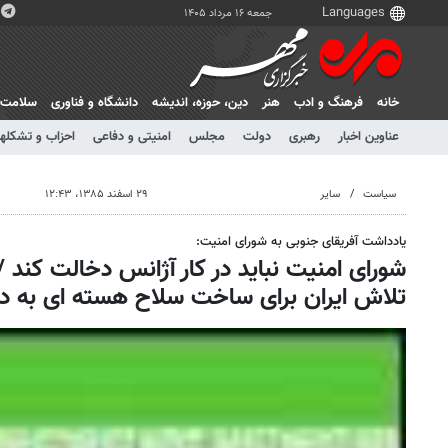
جمعه ۱۶ مرداد ۱۴۰۵
خانه
فرهنگ و ادب
هنر
دين، حوزه، انديشه
دانشگاه و فناوری
سلامت
عناوین اخبار
رهبری
دولت
مجلس
امنیتی و دفاعی
احزاب و تشکلها
سیاست
سایر
۲۹ اسفند ۱۳۸۵، ۱۲:۴۳
یادداشت آفریقای جنوبی به شورای امنیت:
شورای امنیت نباید در کار آژانس دخالت کند /
تلاش ایران برای ساخت سلاح هسته ای به د