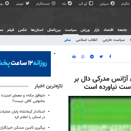
تلگرام
سروش
آی گپ
بله
اینستاگرام
توییتر
روبی
جامعه
اقتصاد
بازار
ورزش
سیاست
بین‌الملل
استان‌ها
عکس
فیلم
مج
سیاست خارجی
انقلاب اسلامی
سایر
 آژانس مدرکی دال بر
ست نیاورده است
تازه‌ترین اخبار
«توافق مکه» و معمای امنیت؛ چ
به‌تنهایی کافی نیست؟
استاندار کرمانشاه پایان عملیا
در استان را اعلام کرد
پیگیری تأمین مسکن خبرنگاران 