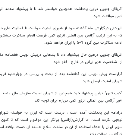
آفریقای جنوبی دراین یادداشت همچنین خواستار شد تا با پیشنهاد محمد البر
اتمی موافقت شود.
البرادعی درگزارش ماه گذشته خود از شورای امنیت خواست تا فعالیت های خود
که به این ترتیب آژانس بین المللی انرژی اتمی فرصت انجام مذاکرات بیشتری 
ادامه مذاکرات بین گروه 1+5 با ایران فراهم شود.
آفریقای جنوبی درعین حال پیشنهاد داد تا بندهایی درپیش نویس قطعنامه مذک
از شخصیت های ایرانی در خارج ، لغو شود.
قراراست پیش نویس این قطعنامه بعد از بحث و بررسی در چهارشنبه آتی، د
شورای امنیت ارسال شود.
"کیپ تاون" دراین پیشنهاد خود همچنین از شورای امنیت سازمان ملل متحد خ
روزنامه‌های اقتصادی پنج‌شنبه ۱۵ مرداد ۱۴۰۵
روزنامه
اخیر آژانس بین المللی انرژی اتمی درباره ایران توجه کند.
درادامه این یادداشت آمده است : درست است که ایران به خواسته شورای 
توجهی نکرده است، اما گزارش(آژانس) بیانگر این موضوع است که تا کنون آ
سوی ایران با هدف استفاده از آن در ساخت سلاح هسته ای دست نیافته اس
کارآژانس دخالت نکند.