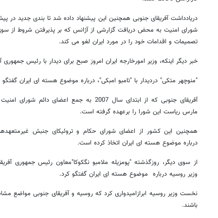
دریادداشت آفریقای جنوبی همچنین این پیشنهاد داده شد تا بندی جدید در پیش
شورای امنیت به محض دریافت گزارشی از آژانس که بر پذیرفتن شروط از سوی ا
تصمیمات و اقدامات خود را در مورد ایران لغو می کند.
خبر دیگر اینکه، وزیر امورخارجه ایران امروز صبح برای دیدار با رئیس جمهوری 
"منوچهر متکی" دردیدار با "تامبو امبکی"، درباره موضوع هسته ای ایران گفتگو 
آفریقای جنوبی که از ابتدای سال 2007 به جمع اعضای
مارس ریاست این شورا را برعهده گرفته است.
همچنین این کشور از اعضای شورای حکام و تروئیکای جنبش غیرمتعهدها 
درباره موضوع هسته ای ایران اتخاذ کرده است.
از سوی دیگر، روزگذشته "پومزیله ملامبو نگکوکا"معاون رئیس جمهوری آفری
وزیر روسیه درباره موضوع هسته ای ایران گفتگو کرد.
نخست وزیر روسیه ابرازامیدواری کرد که روسیه و آفریقای جنوبی مواضع مشاب
باشند.