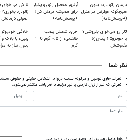
درمان زانو درد، بدون
آرتروز مفصل زانو رو یکبار
تا کی می‌خوای 
هیچگونه عوارض در منزل
برای همیشه درمان کن!
زانودرد بخوری؟ ی
(◂پرسش‌نامه)
◗پرسش‌نامه◖
اصولی درمانش 
تارا رو می‌خوای بفروشی؟
خرید شمش پلمپ
خلافی خودروتو ا
با خودرو۴۵ یک‌روزه
طلاسی، از ۰.۵ گرم تا ۱۰
ببین، با پلاک و 
بفروشش
گرم
بدون نیاز به مرا
حضوری
نظر شما
نظرات حاوی توهین و هرگونه نسبت ناروا به اشخاص حقیقی و حقوقی منتشر 
نظراتی که غیر از زبان فارسی یا غیر مرتبط با خبر باشد منتشر نمی‌شود.
*
لطفا حاصل عبارت را در جعبه متن روبرو وارد کنید