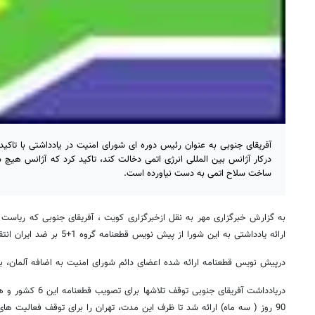
آفریقای جنوبی به عنوان رئیس دوره ای شورای امنیت در یادداشتی با تاکید
درکار آژانس بین المللی انرژی اتمی دخالت کند، تاکید کرد که آژانس هیچ 
ساخت سلاح اتمی به دست نیاورده است.
به گزارش خبرگزاری مهر به نقل ازخبرگزاری کویت ، آفریقای جنوبی که ریاست د
ارائه یادداشتی به این شورا از پیش نویس قطعنامه گروه 1+5 بر ضد ایران انتقاد کرد.
درپیش نویس قطعنامه ارائه شده اعضای دائم شورای امنیت به اضافه آلمان، بر
دریادداشت آفریقای جنو
90 روز ( سه ماه) ارائه شد تا ظرف این مدت، تهران را برای توقف فعالیت های صلح آمیز هسته ای قانع کنند.