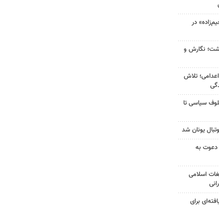
‌زاده» در
زگشت؛ نگارش و
اعدامی؛ تلاش
گی
لوف سیاسی تا
تبال یونان شد
 دعوت به
غات اسلامی
انی
فته‌ای برای