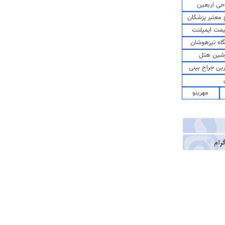
حی اربعین
معتبر پزشکان
مت ایمپلنت
اه تیزهوشان
شین هتل
رین جراح بینی
مهرینو