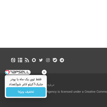
فقط توی یک ماه با پودر
جلبک7کیلو لاغر شو(تعداد
درباره ما
تماس با ما
بازرگانی
محدود)
تخفیف ویژه!
All Content by Mehr News Agency is licensed under a Creative Commons
License.