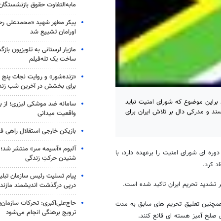
مابه‌التفاوت حقوق بازنشستگان
پیکر مطهر شهید «محمدعلی رحیم
اورامان تشییع شد
مازیار لرستانی به تلویزیون با
ساخت یک تله‌فیلم
«زنده‌شور» و روایت نجات پنج 
برای بخشش در آخرین شب زند
 براین موضوع که شورای امنیت نباید
سامانه ضد موشکی لیزری؛ از ب
سند و مدرکی دال بر تلاش ایران برای
واقعیت میدانی
بازیکن خارجی استقلال راهی فو
آلبوم «آسیمه سر» منتشر شد؛
وره ای شورای امنیت را برعهده دارد، با
شنیدن حرکتِ زندگی
پیام تسلیت رئیس سازمان تبلی
 تشدید تحریم ایران تاکید شده است.
درپی درگذشت اندیشمند مازندر
حاج‌علی‌اکبری: تحرکات سازمان‌یا
بی توقف تلاشها برای تصویب قطعنامه این 6 کشور و همچنین تعلیق تحریم های سابق به مدت
ترویج برهنگی انجام می‌شود