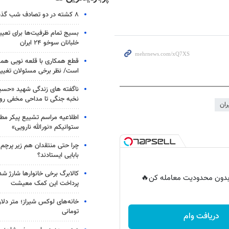
۸ کشته در دو تصادف شب گذشته
بسیج تمام ظرفیت‌ها برای تعی
خلبانان سوخو ۲۴ ایران
قطع همکاری با قلعه نویی هم
است/ نظر برخی مسئولان تغییر 
ناگفته های زندگی شهید «حسین
نخبه جنگی تا مداحی مخفی رو
ران
اطلاعیه مراسم تشییع پیکر مط
ستوانیکم «نورالله نارویی»
چرا حتی منتقدان هم زیر پرچم
بابایی ایستادند؟
کالابرگ برخی خانوارها شارژ شد؛
ر بدون محدودیت معامله کن🔥
پرداخت این کمک معیشت
خانه‌های لوکس شیراز؛ متر دلار
تومانی
دریافت وام