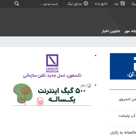
نتایج زنده
کا
ایتا
جداول لیگ
له مهر
عناوین اخبار
مرز خسروی
آب پایتخت
لصانه به زائران