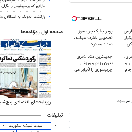
دردسر جدید برای سرخپوشان؛ پی
مازادی که پرسپولیس را نگران ک
بازگشت اندونگ به استقلال م
صفحه اول روزنامه‌ها
قرص
پودر جلبک چربیسوز
کبار
تضمینی لاغرت میکنه/
کن
تعداد محدود
غری،
جدیدترین متد لاغری
رزو
بدون رژیم و ورزش
جام
چربیسوزی را 3برابر می
کند
نمی‌شود.
‌های ورزشی پنج‌شنبه ۱۵ مرداد ۱۴۰۵
روزنامه‌های اقتصادی پنج‌شنبه ۱۵ مرداد ۰۵
تبلیغات
قیمت شیشه سکوریت