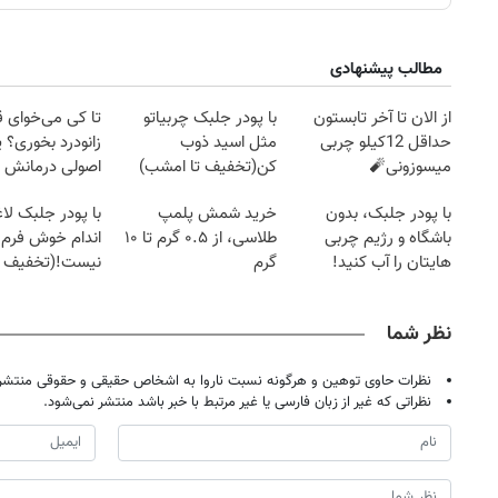
مطالب پیشنهادی
از الان تا آخر تابستون
با پودر جلبک چربیاتو
تا کی می‌خوای 
حداقل 12کیلو چربی
مثل اسید ذوب
زانودرد بخوری؟ ی
میسوزونی🧨
کن(تخفیف تا امشب)
اصولی درمانش 
با پودر جلبک، بدون
خرید شمش پلمپ
با پودر جلبک لا
باشگاه و رژیم چربی
طلاسی، از ۰.۵ گرم تا ۱۰
اندام خوش فرم آ
هایتان را آب کنید!
گرم
نیست!(تخفیف 
جهانی)
نظر شما
نظرات حاوی توهین و هرگونه نسبت ناروا به اشخاص حقیقی و حقوقی منتشر 
روزنامه‌های اقتصادی چهارشنبه ۱۴ مرداد ۱۴۰۵
روزنامه
نظراتی که غیر از زبان فارسی یا غیر مرتبط با خبر باشد منتشر نمی‌شود.