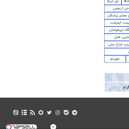
کت
تور کربلا
حی اربعین
معتبر پزشکان
مت ایمپلنت
اه تیزهوشان
شین هتل
رین جراح بینی
مهرینو