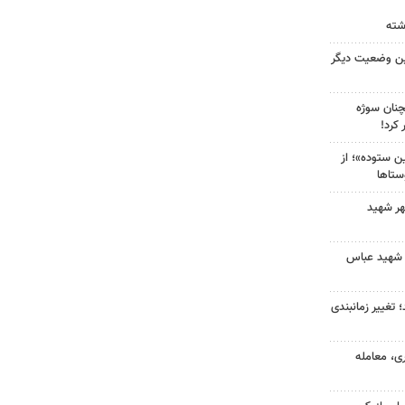
ین وضعیت دیگر
چنان سوژه
کرد!
 ستوده»؛ از
ستاها
هر شهید
 شهید عباس
 تغییر زمانبندی
ی، معامله