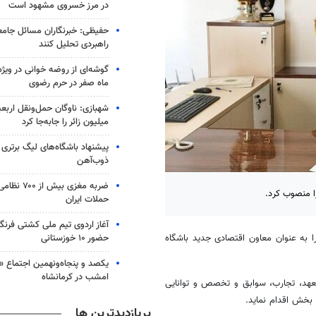
در مرز خسروی مشهود است
حفیظی: خبرنگاران مسائل جامعه 
راهبردی تحلیل کنند
گوشه‌ای از روضه خوانی در ویژه
ماه صفر در حرم رضوی
شهبازی: ناوگان حمل‌ونقل اربع
میلیون زائر را جابه‌جا کرد
پیشنهاد باشگاه‌های لیگ برتری
ذوب‌آهن
ضربه مغزی بیش
ا منصوب کرد.
حملات ایران
آغاز اردوی تیم ملی کشتی فرنگی
حضور ۱۰ خوزستانی
 به عنوان معاون اقتصادی جدید باشگاه
یکصد و پنجاه‌ونهمین اجتماع «
امشب در کرمانشاه
تعهد، تجارب، سوابق و تخصص و توانایی
بخش اقدام نماید.
پربازدیدترین ها