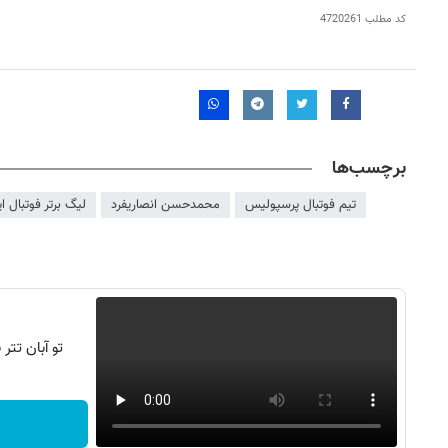
کد مطلب
4720261
برچسب‌ها
تیم فوتبال پرسپولیس
محمدحسن انصاریفرد
لیگ برتر فوتبال ای
تو آبان تت