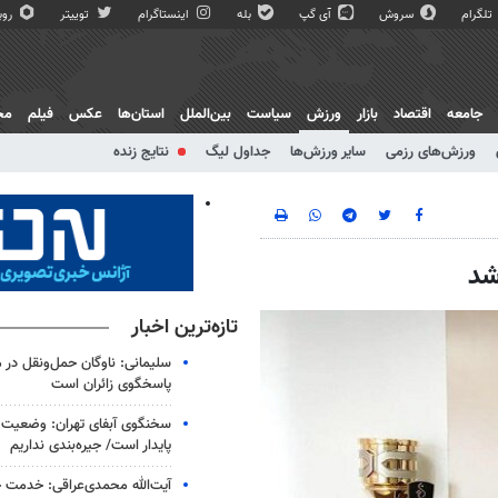
تلگرام
سروش
آی گپ
بله
اینستاگرام
توییتر
روبی
جامعه
اقتصاد
بازار
ورزش
سیاست
بین‌الملل
استان‌ها
عکس
فیلم
مج
ورزش‌های رزمی
سایر ورزش‌ها
جداول لیگ
نتایج زنده
شد
تازه‌ترین اخبار
سلیمانی: ناوگان حمل‌ونقل در 
پاسخگوی زائران است
سخنگوی آبفای تهران: وضعیت 
پایدار است/ جیره‌بندی نداریم
آیت‌الله محمدی‌عراقی: خدمت خا