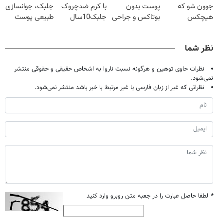
جوون شو که
پوست بدون
با کرم ضدچروک
جلبک، جوانسازی
هیچکس
بوتاکس و جراحی
جلبک10سال
طبیعی پوست
نشناستت
😳! خرید با
جوان
شما40%تخفیف
تخفیف ویژه
شد(سفارش با
نظر شما
تخفیف)
نظرات حاوی توهین و هرگونه نسبت ناروا به اشخاص حقیقی و حقوقی منتشر
نمی‌شود.
نظراتی که غیر از زبان فارسی یا غیر مرتبط با خبر باشد منتشر نمی‌شود.
*
لطفا حاصل عبارت را در جعبه متن روبرو وارد کنید