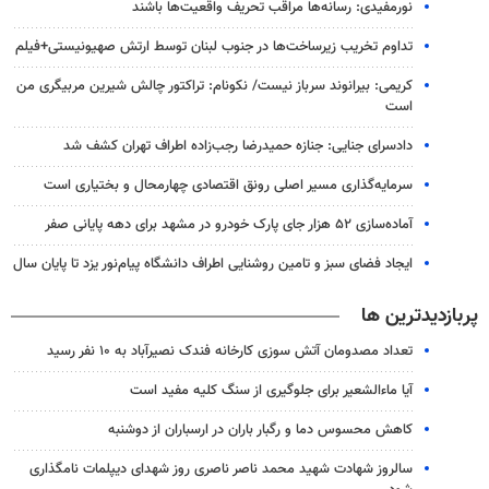
نورمفیدی: رسانه‌ها مراقب تحریف واقعیت‌ها باشند
تداوم تخریب زیرساخت‌ها در جنوب لبنان توسط ارتش صهیونیستی+فیلم
کریمی: بیرانوند سرباز نیست/ نکونام: تراکتور چالش شیرین مربیگری من
است
دادسرای جنایی: جنازه حمیدرضا رجب‌زاده اطراف تهران کشف شد
سرمایه‌گذاری مسیر اصلی رونق اقتصادی چهارمحال و بختیاری است
آماده‌سازی ۵۲ هزار جای پارک خودرو در مشهد برای دهه پایانی صفر
ایجاد فضای سبز و تامین روشنایی اطراف دانشگاه پیام‌نور یزد تا پایان سال
پربازدیدترین ها
تعداد مصدومان آتش سوزی کارخانه فندک نصیرآباد به ۱۰ نفر رسید
آیا ماءالشعیر برای جلوگیری از سنگ کلیه مفید است
کاهش محسوس دما و رگبار باران در ارسباران از دوشنبه
سالروز شهادت شهید محمد ناصر ناصری روز شهدای دیپلمات نامگذاری