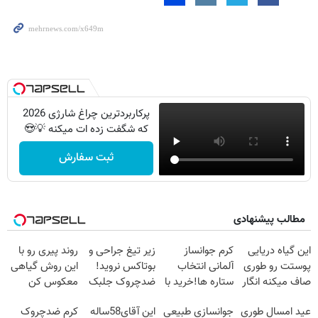
پرکاربردترین چراغ شارژی 2026
که شگفت زده ات میکنه 💡😍
ثبت سفارش
مطالب پیشنهادی
این گیاه دریایی
کرم جوانساز
زیر تیغ جراحی و
روند پیری رو با
پوستت رو طوری
آلمانی انتخاب
بوتاکس نروید!
این روش گیاهی
صاف میکنه انگار
ستاره ها!خرید با
ضدچروک جلبک
معکوس کن
20سال جوون
تخفیف
با40%تخفیف
عید امسال طوری
جوانسازی طبیعی
این آقای58ساله
کرم ضدچروک
شدی🔥