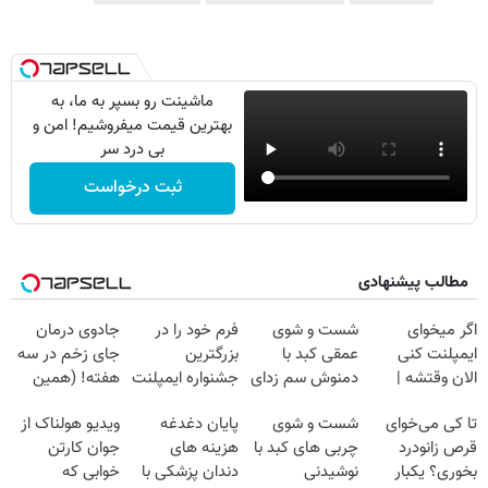
ماشینت رو بسپر به ما، به
بهترین قیمت میفروشیم! امن و
بی درد سر
ثبت درخواست
مطالب پیشنهادی
اگر میخوای
شست و شوی
فرم خود را در
جادوی درمان
ایمپلنت کنی
عمقی کبد با
بزرگترین
جای زخم در سه
الان وقتشه |
دمنوش سم زدای
جشنواره ایمپلنت
هفته! (همین
فقط با ۲۵
گیاهی
تهران پر کنید ! |
حالا رایگان
تا کی می‌خوای
شست و شوی
پایان دغدغه
ویدیو هولناک از
میلیون تومان!!!
فقط ۲۵ میلیون
صحبت کنید)
قرص زانودرد
چربی های کبد با
هزینه های
جوان کارتن
بخوری؟ یکبار
نوشیدنی
دندان پزشکی با
خوابی که