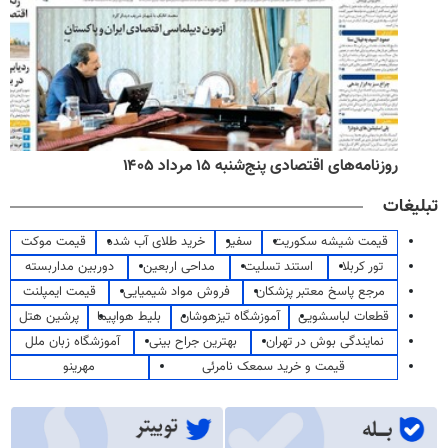
روزنامه‌های اقتصادی پنج‌شنبه ۱۵ مرداد ۱۴۰۵
تبلیغات
قیمت شیشه سکوریت
سفیر
خرید طلای آب شده
قیمت موکت
تور کربلا
استند تسلیت
مداحی اربعین
دوربین مداربسته
مرجع پاسخ معتبر پزشکان
فروش مواد شیمیایی
قیمت ایمپلنت
قطعات لباسشویی
آموزشگاه تیزهوشان
بلیط هواپیما
پرشین هتل
نمایندگی بوش در تهران
بهترین جراح بینی
آموزشگاه زبان ملل
قیمت و خرید سمعک نامرئی
مهرینو