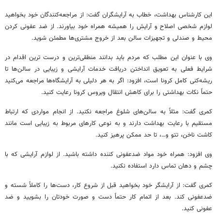
این کارشناس بهداشت، خطاب به آرایشگران گفت: از مراجعه‌کنندگان خود بخواهید
لوازم شخصی اصلاح و
آرایش
را همیشه همراه خود بیاورند. از
ضد عفونی
کردن
محیط
و صندلی و
تجهیزات
سالن
بعد از خروج مشتری‌ها مطمئن شوید.
وی با عنوان این مطلب که مردم باید بدانند منطقی‌ترین و درست
ترین
اقدام در
شرایط
فعلی
به تعویق انداختن دریافت خدمات آرایشی و زیبایی در سالن‌ها تا
ریشه‌کنی کامل
کرونا
است، افزود: اگر به هر دلیلی به آرایشگاه‌ها مراجعه می‌کنید
حتماً نکات بهداشتی را برای کاهش انتقال ویروس
کرونا
رعایت
کنید
.
کمری گفت: مثلاً به سالن‌های شلوغ مراجعه نکنید. از انجام مواردی که ارتباط
مستقیم
با رعایت بهداشت دارند و به نوعی کارهای مربوط به زیبایی است مانند
کاشت ناخن،
تتو
و…، تا
حد
ممکن
پرهیز کنید.
وی افزود: همراه خود مواد
ضدعفونی کننده
داشته باشید. از لوازم آرایشی که با
چشم و دهان تماس دارد استفاده نکنید.
کمری گفت: از آرایشگر خود بخواهید
قبل
از
شروع
کار، دست‌ها را کاملاً شسته و
ضدعفونی کند. بعد از اتمام کار حتماً
دست
و
صورت
خود
تان
را بشویید و
ضد
عفونی
کنید.