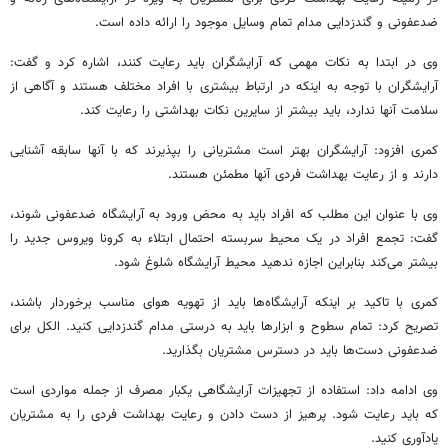
ضدعفونی و گندزدایی مدام تمام وسایل موجود را ارائه داده است.
وی در
ابتدا
به نکات مهمی که آرایشگران باید رعایت کنند، اشاره کرد و گفت:
آرایشگران با توجه به اینکه در ارتباط بیشتری با
افراد
مختلف
هستند و آگاهی از
سلامت آنها ندارد، باید بیشتر از
سایرین
نکات بهداشتی را رعایت کند.
کمری افزود: آرایشگران بهتر است
مشتریانی
را بپذیرند که با آنها
سابقه
آشنایی
دارند و از رعایت بهداشت فردی آنها مطمئن هستند.
وی با عنوان این مطلب که
افراد
باید به محض ورود به آرایشگاه ضدعفونی شوند،
گفت:
تجمع
افراد
در یک
محیط
سربسته احتمال
ابتلاء
به
کرونا
ویروس جدید را
بیشتر می‌کند بنابراین اجازه ندهید
محیط
آرایشگاه شلوغ شود.
کمری با
تاکید
بر اینکه آرایشگاه‌ها باید از تهویه هوای
مناسب
برخوردار باشند،
تصریح کرد: تمام سطوح و ابزارها باید به درستی مدام گندزدایی کنید. الکل برای
ضدعفونی دست‌ها باید در دسترس مشتریان بگذارید.
وی ادامه داد: استفاده از
تجهیزات
آرایشگاهی
یکبار
مصرف از جمله مواردی است
که باید رعایت شود. پرهیز از دست
دادن
و رعایت بهداشت فردی را به مشتریان
یادآوری کنید.