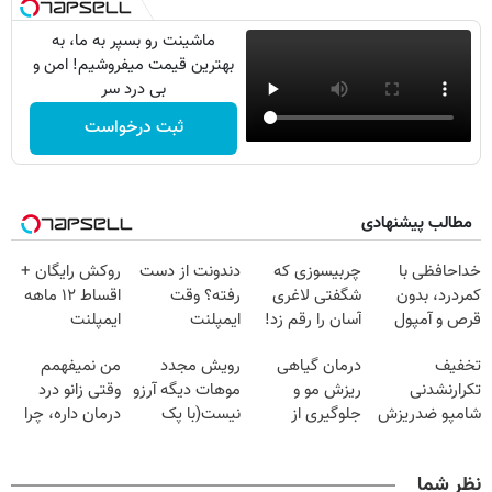
ماشینت رو بسپر به ما، به
بهترین قیمت میفروشیم! امن و
بی درد سر
ثبت درخواست
مطالب پیشنهادی
خداحافظی با
چربیسوزی که
دندونت از دست
روکش رایگان +
کمردرد، بدون
شگفتی لاغری
رفته؟ وقت
اقساط ۱۲ ماهه
قرص و آمپول
آسان را رقم زد!
ایمپلنت
ایمپلنت
دیجیتاله
تخفیف
درمان گیاهی
رویش مجدد
من نمیفهمم
تکرارنشدنی
ریزش مو و
موهات دیگه آرزو
وقتی زانو درد
شامپو ضدریزش
جلوگیری از
نیست(با پک
درمان داره، چرا
موی جلبک🔥
طاسی با جلبک
تقویت مو جلبک)
دردش رو داری
اسپیرولینا
تحمل میکنی؟❗
نظر شما