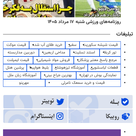
روزنامه‌های ورزشی شنبه ۱۷ مرداد ۱۴۰۵
تبلیغات
قیمت شیشه سکوریت
سفیر
خرید طلای آب شده
قیمت موکت
تور کربلا
استند تسلیت
مداحی اربعین
دوربین مداربسته
مرجع پاسخ معتبر پزشکان
فروش مواد شیمیایی
قیمت ایمپلنت
قطعات لباسشویی
آموزشگاه تیزهوشان
بلیط هواپیما
پرشین هتل
نمایندگی بوش در تهران
بهترین جراح بینی
آموزشگاه زبان ملل
قیمت و خرید سمعک نامرئی
مهرینو