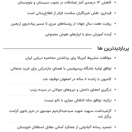
کاهش ۱۴ درصدی آمار تصادفات در جنوب سیستان و بلوچستان
قیداری: نقش خبرنگاران سلامت فراتر از اطلاع‌رسانی است
روایت هفت سال جهاد؛ از روستاهای مرزی تا مسیر پیاده‌روی اربعین
آینده آموزش سئو با ابزارهای هوش مصنوعی
پربازدیدترین ها
موافقت مشروط آمریکا برای برداشتن محاصره دریایی ایران
توافق اولیه باشگاه پرسپولیس با همتای مازندرانی برای خرید جنجالی
کامیون با راننده ۸ ساله در اصفهان توقیف شد
درگیری اعضای داعش و نیروهای جولانی در سیده زینب
ترکیه: توافق مکه ائتلافی موازی با ناتو نیست
گرامیداشت سپهبد شهید سیدعبدالرحیم موسوی در حرم بانوی کرامت
برگزار شد
تمجید رسانه آلبانیایی از عملکرد آسانی مقابل استقلال خوزستان