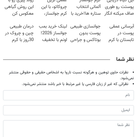
این گیاه دریایی
کرم جوانساز
عمقی ترین
روند پیری رو با
پوستت رو طوری
آلمانی انتخاب
چروکاتو، با این
این روش گیاهی
صاف میکنه انگار
ستاره ها!خرید با
کرم جوانساز،
معکوس کن
20سال جوون
تخفیف
صاف کن(50%
آبرسانی عمقی
جوانسازی طبیعی
لینک خرید بمب
درمان طبیعی
شدی🔥
تخفیف سفارش
پوست در
پوست بدون
جوانساز 2026!
چین و چروک در
فوری)
تابستان با کرم
بوتاکس و جراحی
اونم با تخفیف
30روز با کرم
جوانساز آلمانی!
😳! خرید با
ویژه
جوانساز
تخفیف ویژه
آلمانی(45%تخفیف)
نظر شما
نظرات حاوی توهین و هرگونه نسبت ناروا به اشخاص حقیقی و حقوقی منتشر
نمی‌شود.
نظراتی که غیر از زبان فارسی یا غیر مرتبط با خبر باشد منتشر نمی‌شود.