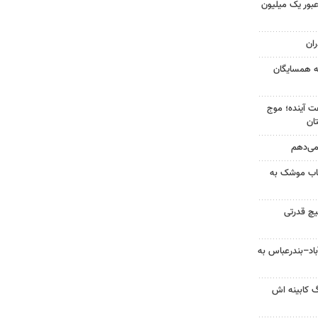
 عبور یک میلیون
ان
به همسایگان
 کشور در ۷۲ ساعت آینده؛ موج
 می‌دهم
رتاب موشک به
یچ قدرتی
اد–بندرعباس به
گ کابینه اش