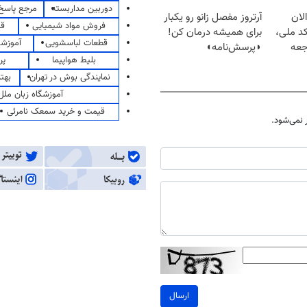
دوربین مداربسته
مرجع پاسخ 
لان
آرتروز مفصل زانو رو یکبار
فروش مواد شیمیایی
قی
کد ملی،
برای همیشه درمان کن!
قطعات لباسشویی
آموزشگ
جعه
◗پرسش‌نامه◖
بلیط هواپیما
پر
نمایندگی بوش در تهران
بهت
آموزشگاه زبان ملل
قیمت و خرید سمعک نامرئی
نمی‌شود.
ارسال