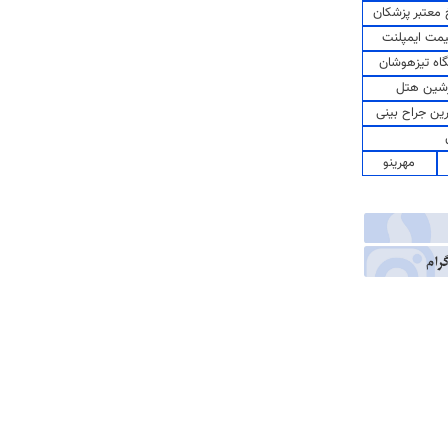
معتبر پزشکان
مت ایمپلنت
اه تیزهوشان
شین هتل
رین جراح بینی
مهرینو