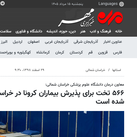
پنجشنبه ۱۵ مرداد ۱۴۰۵
خانه
فرهنگ و ادب
هنر
دين، حوزه، انديشه
دانشگاه و فناوری
سلامت
عناوین اخبار
آذربایجان شرقی
آذربایجان غربی
اصفهان
اردبیل
البرز
فارس
قزوین
قم
کردستان
کرمان
کرمانشاه
کهگیلویه و بویراحمد
استانها
خراسان شمالی
۲۹ اسفند ۱۳۹۸، ۹:۳۰
معاون درمان دانشگاه علوم پزشکی خراسان شمالی:
۵۶۶ تخت برای پذیرش بیماران کرونا در خر
شده است