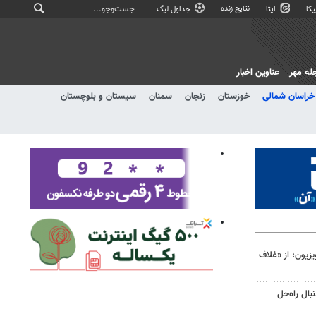
نتایج زنده
کا
ایتا
جداول لیگ
له مهر
عناوین اخبار
خراسان شمالی
خوزستان
زنجان
سمنان
سیستان و بلوچستان
یزیون؛ از «غلاف
ال راه‌حل