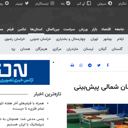
تلگرام
سروش
آی گپ
بله
اینستاگرام
توییتر
روبی
جامعه
اقتصاد
بازار
ورزش
سیاست
بین‌الملل
استان‌ها
عکس
فیلم
مج
ایلام
بوشهر
تهران
چهارمحال و بختیاری
خراسان جنوبی
خراسان رضوی
گلستان
گیلان
لرستان
مازندران
مرکزی
هرمزگان
همدان
یزد
اسان شمالی پیش‌بینی
تازه‌ترین اخبار
همراه با فیلم‌های آخر هفته تلو
تمام فلزی» تا «پست»
ونس مدعی شد: همچنان به دنب
دیپلماتیک با ایران هستیم