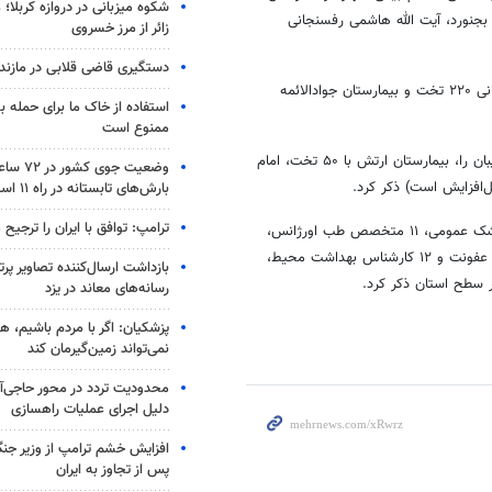
شکوه میزبانی در دروازه کربلا؛
ارستان امام حسن (ع) بجنورد، آیت الله هاشمی رفسنجانی
زائر از مرز خسروی
دستگیری قاضی قلابی در مازندر
وی ادامه داد: بیمارستان امام حسن (ع) با ۳۲۰ تخت، آیت‌الله هاشمی رفسنجانی ۲۲۰ تخت و بیمارستان جوادالائمه
استفاده از خاک ما برای حمله 
ممنوع است
معاون درمان دانشگاه علوم پزشکی خراسان شمالی لیست بیمارستان‌های پشتیبان را، بیمارستان ارتش با ۵۰ تخت، امام
وضعیت جوی
بارش‌های تابستانه در راه ۱۱ استان
ترامپ: توافق با ایران را ترجیح
معاون درمان دانشگاه تعداد متخصصین به تفکیک رشته‌های درمانی را ۵۹ پزشک عمومی، ۱۱ متخصص طب اورژانس،
۲۱ متخصص داخلی، ۴ متخصص عفونی، ۳۳۸ پرستار بالینی، ۱۲ پرستار کنترل عفونت و ۱۲ کارشناس بهداشت محیط،
بازداشت ارسال‌کننده تصاویر پ
رسانه‌های معاند در یزد
پزشکیان: اگر با مردم باشیم، ه
نمی‌تواند زمین‌گیرمان کند
محدودیت تردد در محور حاجی‌آب
دلیل اجرای عملیات راهسازی
افزایش خشم ترامپ از وزیر جن
پس از تجاوز به ایران