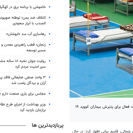
خاموشی با برنامه برق در کهگیل
ائتلاف ضد یمن؛ توطئه صهیونی
المندب با ابزار سعودی
رهاسازی آب سد «ایوشان»
زنجان؛ قطب راهبردی معدن و 
مسیر توسعه
روایت جوان نخبه
سپر امنیت مردم کرد
۳ واحد صنفی ضایعاتی فاقد پ
آران و بیدگل پلمب شد
مجلس برای یاری صنعت دارو چ
وزیر بهداشت از اجرای طرح نظام
بجنورد- معاون درمان دانشگاه علوم پزشکی خراسان شمالی گفت: ۵۶۶ تخت فعال برای پذیرش بیماران کووید ۱۹
برازجان بازدید کرد
پربازدیدترین ها
مالی، قاسم بیانی اظهار کرد: در حال