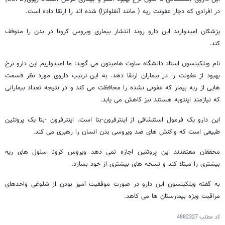
در افرادی که دچار عفونت ریه ( مانند آنفلوانزا) شده اند را ارتقا داده است.
پزشکان امیدوارند این دارو روند انتشار بیماری ویروس کرونا در بدن را متوقف
کند.
تام ویلکینسون استاد دانشگاه ساوث هامپتون می گوید: ما امیدواریم این دارو نرخ
بهبود از عفونت را در بیماران ارتقا دهد. به این ترتیب داروی مورد نظر قسمت
هایی از ریه بیمار که عفونی نشده را محافظت می کند و در نتیجه تعداد بیمارانی
که نیازمند اینتوبه هستند نیز کاهش می یابد.
این دارو یک فرمول استنشاقی از اینترفرون-بتا است. اینترفرون -بتا یک پروتئین
طبیعی است که واکنش های ضد ویروسی بدن انسان را رهبری می کند.
محققان معتقدند این پروتئین اجازه نمی دهد ویروس کرونا سلول های ریه
بیشتری را مبتلا کند و نسخه های بیشتری از خود بسازد.
به گفته ویلکینسون این دارو در صورت موفقیت آمیز بودن از شلوغی واحدهای
مراقبت ویژه بیمارستان ها می کاهد.
کد مطلب
4882327