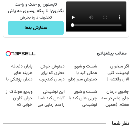
تابستون رو خنک و راحت
بگذرون! تا پنکه رومیزی مه پاش
تخفیف داره بخرش
سفارش بده!
مطالب پیشنهادی
اگر میخوای
شست و شوی
دمنوش خوش
پایان دغدغه
ایمپلنت کنی
عمقی کبد با
عطری که برای
هزینه های
الان وقتشه |
دمنوش سم زدای
درمان کبدچرب
دندان پزشکی با
فقط با ۲۵
گیاهی
معجزه میکنه
پک سفید کننده
جادوی درمان
شست و شوی
این نوشیدنی
ویدیو هولناک از
میلیون تومان!!!
خانگی
جای زخم در سه
چربی های کبد با
گیاهی کبد شما
جوان کارتن
هفته! (همین
نوشیدنی
را سم زدایی می
خوابی که
حالا رایگان
گیاهی(55%تخفیف)
کند (با ضمانت
میلیاردر شد.
صحبت کنید)
مرجوعی)
آموزش رایگان
نظر شما