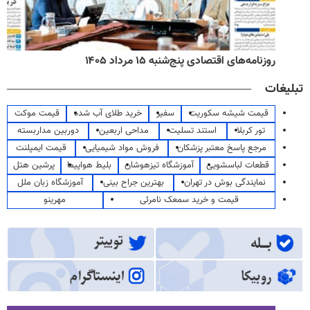
روزنامه‌های اقتصادی پنج‌شنبه ۱۵ مرداد ۱۴۰۵
تبلیغات
قیمت شیشه سکوریت
سفیر
خرید طلای آب شده
قیمت موکت
تور کربلا
استند تسلیت
مداحی اربعین
دوربین مداربسته
مرجع پاسخ معتبر پزشکان
فروش مواد شیمیایی
قیمت ایمپلنت
قطعات لباسشویی
آموزشگاه تیزهوشان
بلیط هواپیما
پرشین هتل
نمایندگی بوش در تهران
بهترین جراح بینی
آموزشگاه زبان ملل
قیمت و خرید سمعک نامرئی
مهرینو