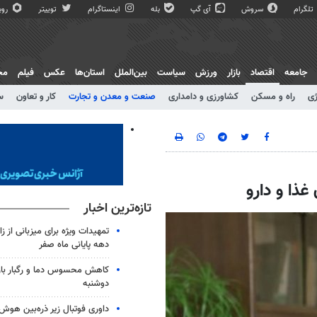
تلگرام
سروش
آی گپ
بله
اینستاگرام
توییتر
روبی
جامعه
اقتصاد
بازار
ورزش
سیاست
بین‌الملل
استان‌ها
عکس
فیلم
مج
ژی
راه و مسکن
کشاورزی و دامداری
صنعت و معدن و تجارت
کار و تعاون
س
غذا و دارو
تازه‌ترین اخبار
تمهیدات ویژه برای میزبانی از ز
دهه پایانی ماه صفر
کاهش محسوس دما و رگبار باران
دوشنبه
داوری فوتبال زیر ذره‌بین هو