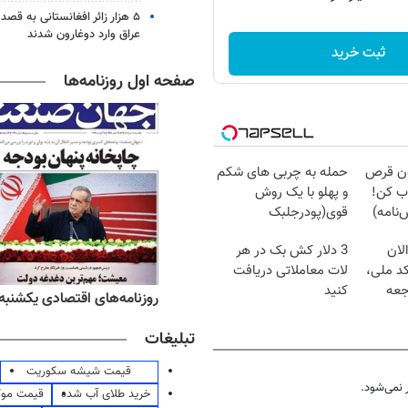
۵ هزار زائر افغانستانی به قصد
عراق وارد دوغارون شدند
ثبت خرید
صفحه اول روزنامه‌ها
دون قرص
حمله به چربی های شکم
ب کن!
و پهلو با یک روش
نامه)
قوی(پودرجلبک
سبز45%تخفیف)
لان
3 دلار کش بک در هر
کد ملی،
لات معاملاتی دریافت
جعه
کنید
ه‌های ورزشی یکشنبه ۱۸ مرداد ۱۴۰۵
روزنامه‌های اقتصادی یکشنبه ۱۸ مرداد ۴۰۵
تبلیغات
قیمت شیشه سکوریت
نمی‌شود.
خرید طلای آب شده
قیمت مو