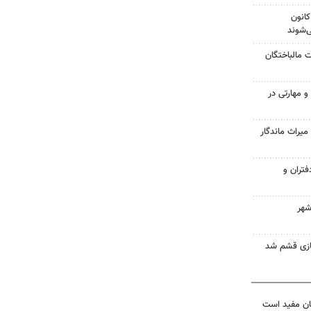
کانون
‌شوند
بات مالباختگان
گی و مهارتی در
راث ماندگار
تران و
شهر
ازی قشم شد
ان مفید است