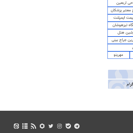
حی اربعین
معتبر پزشکان
مت ایمپلنت
اه تیزهوشان
شین هتل
رین جراح بینی
مهرینو