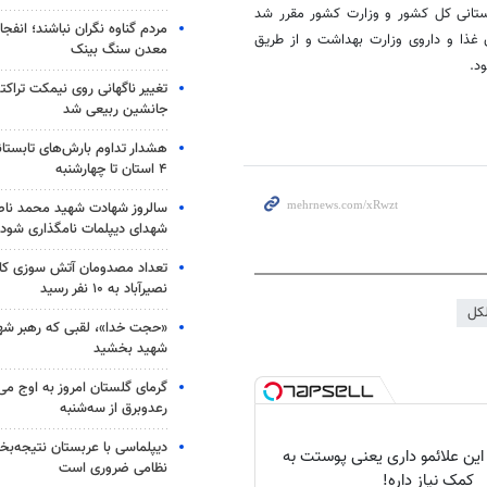
دستانی کل کشور و وزارت کشور مقرر شد
مردم گناوه نگران نباشند؛ انفجا
ن غذا و داروی وزارت بهداشت و از طریق
معدن سنگ بینک
د.
تغییر ناگهانی روی نیمکت تراکتو
جانشین ربیعی شد
هشدار تداوم بارش‌های تابستان
۴ استان تا چهارشنبه
سالروز شهادت شهید محمد ناص
شهدای دیپلمات نامگذاری شود
تعداد مصدومان آتش سوزی کار
نصیرآباد به ۱۰ نفر رسید
لکل
«حجت خدا»، لقبی که رهبر شهی
شهید بخشید
گرمای گلستان امروز به اوج می‌ر
رعدوبرق از سه‌شنبه
دیپلماسی با عربستان نتیجه‌
 این علائمو داری یعنی پوستت به
نظامی ضروری است
کمک نیاز داره!