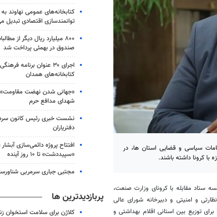
کتابخانه‌های عمومی نهاوند به 
توانمندسازی اقتصادی تبدیل می
۸۰۰ میلیارد ریال دیگر از مطال
صندوق در بهمئی پرداخت شد
اجرای ۳۰ عنوان برنامه فرهن
کتابخانه‎‌های همدان
«جهانی شدن نهضت مقاومت» می
شهدای مدافع حرم
نشست خبری رئیس کانون سردف
دفتریاران
افتتاح پروژه دائمی‌سازی آبشار 
امات سیاسی و قضایی استان ها، در
«سپیددشت» تا ۱۰ روز آینده
 با کرونا داشته باشند.
مجتبی جباری سرمربی شناورس
 ستاد مقابله با کرونای وزارت صنعت،
پربازدیدترین ها
ارتی و امنیتی و دبیرخانه شورای عالی
رای توزیع بین استانی اقلام بهداشتی و
کلاژن برای سلامت استخوان زن