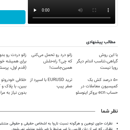
مطالب پیشنهادی
با این روش
زانو درد رو تحمل می‌کنی
زانو دردت رو ب
گیاهی،تناسب اندام دیگر
که چی؟ راه‌حلش
برای همیشه خو
رویا نیست
همین‌جاست!
(قدم اول، پرسش‌
۵۰ درصد کش بک
ترید EURUSD با اسپرد از
خلافی خودروتو ا
کمیسیون معاملات در
صفر پیپ
ببین، با پلاک و 
حساب ecn بروکر اینوسلو
بدون نیاز به مرا
روزنامه‌های ورزشی شنبه ۱۷ مرداد ۱۴۰۵
روزنام
حضوری
نظر شما
نظرات حاوی توهین و هرگونه نسبت ناروا به اشخاص حقیقی و حقوقی منتشر 
نظراتی که غیر از زبان فارسی یا غیر مرتبط با خبر باشد منتشر نمی‌شود.