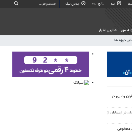
نتایج زنده
کا
ایتا
جداول لیگ
له مهر
عناوین اخبار
ایر حوزه ها
ائران رضوی در
 در ارسباران از
ش مصنوعی