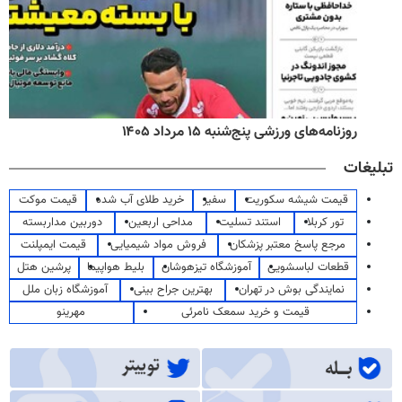
روزنامه‌های ورزشی پنج‌شنبه ۱۵ مرداد ۱۴۰۵
تبلیغات
قیمت شیشه سکوریت
سفیر
خرید طلای آب شده
قیمت موکت
تور کربلا
استند تسلیت
مداحی اربعین
دوربین مداربسته
مرجع پاسخ معتبر پزشکان
فروش مواد شیمیایی
قیمت ایمپلنت
قطعات لباسشویی
آموزشگاه تیزهوشان
بلیط هواپیما
پرشین هتل
نمایندگی بوش در تهران
بهترین جراح بینی
آموزشگاه زبان ملل
قیمت و خرید سمعک نامرئی
مهرینو