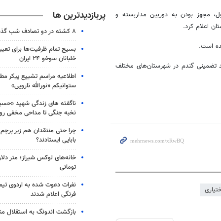
پربازدیدترین ها
، مجهز بودن به دوربین مداربسته و
ان اعلام کرد.
۸ کشته در دو تصادف شب گذشته
ده است.
بسیج تمام ظرفیت‌ها برای تعی
خلبانان سوخو ۲۴ ایران
 تضمینی گندم در شهرستان‌های مختلف
اطلاعیه مراسم تشییع پیکر مط
ستوانیکم «نورالله نارویی»
ناگفته های زندگی شهید «حسین
نخبه جنگی تا مداحی مخفی رو
چرا حتی منتقدان هم زیر پرچم
بابایی ایستادند؟
خانه‌های لوکس شیراز؛ متر دلار
تومانی
نفرات دعوت شده به اردوی تی
تیاری
فرنگی اعلام شدند
بازگشت اندونگ به استقلال م