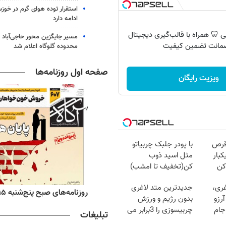
استقرار توده هوای گرم در خوزس
ادامه دارد
 🦷 همراه با قالب‌گیری دیجیتال
مسیر جایگزین محور حاجی‌آباد 
مانت تضمین کیفیت
محدوده گلوگاه اعلام شد
صفحه اول روزنامه‌ها
ویزیت رایگان
قرص
با پودر جلبک چربیاتو
کبار
مثل اسید ذوب
کن
کن(تخفیف تا امشب)
غری،
جدیدترین متد لاغری
ه‌های اقتصادی پنج‌شنبه ۱۵ مرداد ۱۴۰۵
روزنامه‌های صبح پنج‌شنبه ۱۵ مرداد ۱۴۰۵
رزو
بدون رژیم و ورزش
جام
چربیسوزی را 3برابر می
تبلیغات
کند