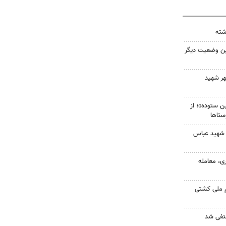
ین وضعیت دیگر
هر شهید
 ستوده»؛ از
ستاها
 شهید عباس
ی، معامله
م ملی کشتی
نتفی شد