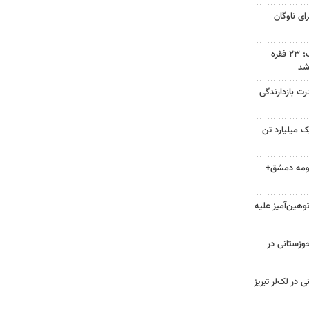
ولانس برای ناوگان
دستگیری سارق حرفه‌ای در اراک؛ ۲۳ فقره
شد
رت بازدارندگی
 میلیارد تن
 حومه دمشق+
هین‌آمیز علیه
وزستانی در
در لک‌لر تبریز