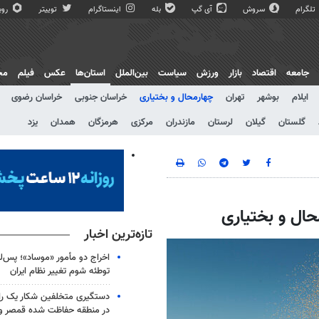
تلگرام
سروش
آی گپ
بله
اینستاگرام
توییتر
روبی
جامعه
اقتصاد
بازار
ورزش
سیاست
بین‌الملل
استان‌ها
عکس
فیلم
مج
ایلام
بوشهر
تهران
چهارمحال و بختیاری
خراسان جنوبی
خراسان رضوی
گلستان
گیلان
لرستان
مازندران
مرکزی
هرمزگان
همدان
یزد
حال و بختیاری
تازه‌ترین اخبار
اخراج دو مأمور «موساد»؛ پس‌
توطئه شوم تغییر نظام ایران
دستگیری متخلفین شکار یک 
در منطقه حفاظت شده قمصر و