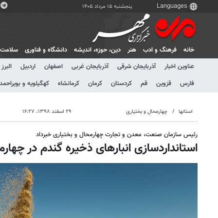
پنجشنبه ۱۵ مرداد ۱۴۰۵
خانه
فرهنگ و ادب
هنر
دين، حوزه، انديشه
دانشگاه و فناوری
سلامت
عناوین اخبار
آذربایجان شرقی
آذربایجان غربی
اصفهان
اردبیل
البرز
فارس
قزوین
قم
کردستان
کرمان
کرمانشاه
کهگیلویه و بویراحمد
استانها
چهارمحال و بختیاری
۲۹ اسفند ۱۳۹۸، ۱۶:۲۷
رئیس سازمان صنعت، معدن و تجارت چهارمحال و بختیاری خبرداد
استانداردسازی انبارهای ذخیره گندم در چهارم