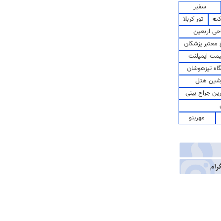
سفیر
کت
تور کربلا
حی اربعین
معتبر پزشکان
مت ایمپلنت
اه تیزهوشان
شین هتل
رین جراح بینی
مهرینو