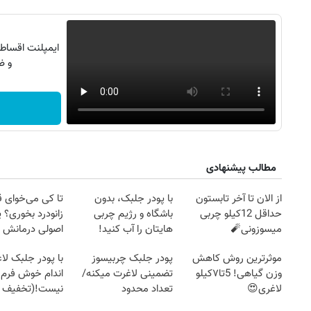
ایمپلنت اقساطی
و ض
مطالب پیشنهادی
از الان تا آخر تابستون
با پودر جلبک، بدون
تا کی می‌خوای 
حداقل 12کیلو چربی
باشگاه و رژیم چربی
زانودرد بخوری؟ ی
میسوزونی🧨
هایتان را آب کنید!
اصولی درمانش 
موثرترین روش کاهش
پودر جلبک چربیسوز
با پودر جلبک لا
۱۴۰
روزنامه‌های ورزشی پنج‌شنبه ۱۵ مرداد ۱۴۰۵
روزنام
وزن گیاهی! 5تا۷کیلو
تضمینی لاغرت میکنه/
اندام خوش فرم آ
لاغری😍
تعداد محدود
نیست!(تخفیف 
جهانی)