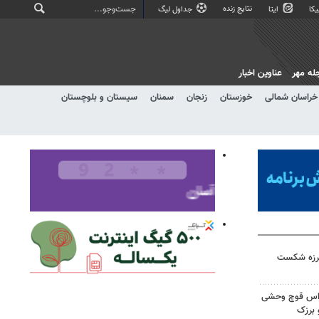
نتایج زنده
کا
ایتا
جداول لیگ
له مهر
عناوین اخبار
خراسان شمالی
خوزستان
زنجان
سمنان
سیستان و بلوچستان
لرزه شکست
راس قوچ وحشی
 برزک