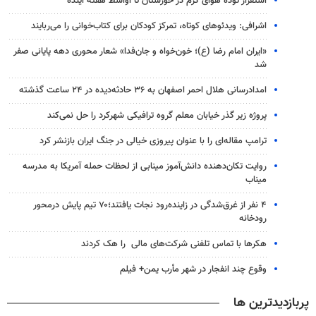
استقرار توده هوای گرم در خوزستان تا اواسط هفته آینده
اشرافی: ویدئوهای کوتاه، تمرکز کودکان برای کتاب‌خوانی را می‌ربایند
«ایران امام رضا (ع)؛ خون‌خواه و جان‌فدا» شعار محوری دهه پایانی صفر
شد
امدادرسانی هلال احمر اصفهان به ۳۶ حادثه‌دیده در ۲۴ ساعت گذشته
پروژه زیر گذر خیابان معلم گروه ترافیکی شهرکرد را حل نمی‌کند
ترامپ مقاله‌ای را با عنوان پیروزی خیالی در جنگ ایران بازنشر کرد
روایت تکان‌دهنده دانش‌آموز مینابی از لحظات حمله آمریکا به مدرسه
میناب
۴ نفر از غرق‌شدگی در زاینده‌رود نجات یافتند؛۷۰ تیم پایش درمحور
رودخانه
هکرها با تماس تلفنی شرکت‌های مالی را هک کردند
وقوع چند انفجار در شهر مأرب یمن+ فیلم
پربازدیدترین ها