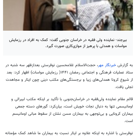
بیرجند- نماینده ولی فقیه در خراسان جنوبی گفت: کمک به افراد در رزمایش
مواسات و همدلی با پرهیز از موازی‌کاری صورت گیرد.
به گزارش
خبرنگار مهر
، حجت‌الاسلام غلامحسین نوفرستی بعدازظهر سه شنبه در
ستاد عملیات فرهنگی و اجتماعی رمضان ۱۴۴۱( رزمایش مواسات) اظهار کرد: بعد
از شیوع کرونا همدلی‌های زیبا و برجستگی‌های مکتب دینی چون ایثار و مجاهدت
تجلی یافت.
قائم مقام نماینده ولی‌فقیه در خراسان‌جنوبی با تأکید بر اینکه مکتب لیبرالی و
اومانیسمی تنها به دنبال نجات خویش است، بیان‌کرد: گورهای دسته جمعی
بیماران
کرونایی
و بی‌توجهی به بیماران مسن نشان از سقوط مبانی اومانیسم
است.
نوفرستی با اشاره به اینکه علاوه بر ایثار نسبت به بیماران ما شاهد کمک
مؤمنانه