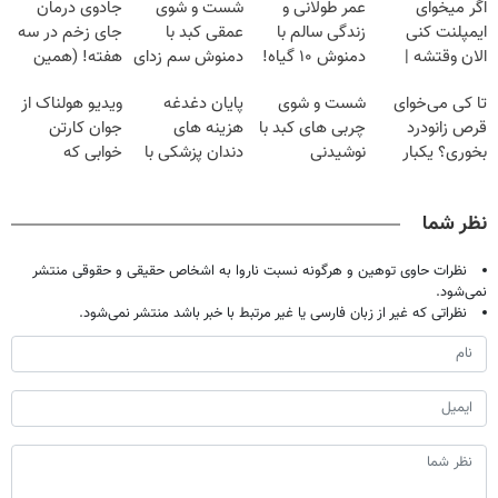
اگر میخوای
عمر طولانی و
شست و شوی
جادوی درمان
ایمپلنت کنی
زندگی سالم با
عمقی کبد با
جای زخم در سه
الان وقتشه |
دمنوش ۱۰ گیاه!
دمنوش سم زدای
هفته! (همین
فقط با ۲۵
(۵۵% تخفیف)
گیاهی
حالا رایگان
تا کی می‌خوای
شست و شوی
پایان دغدغه
ویدیو هولناک از
میلیون تومان!!!
صحبت کنید)
قرص زانودرد
چربی های کبد با
هزینه های
جوان کارتن
بخوری؟ یکبار
نوشیدنی
دندان پزشکی با
خوابی که
اصولی درمانش
گیاهی(55%تخفیف)
پک سفید کننده
میلیاردر شد.
کن
خانگی
آموزش رایگان
نظر شما
نظرات حاوی توهین و هرگونه نسبت ناروا به اشخاص حقیقی و حقوقی منتشر
نمی‌شود.
نظراتی که غیر از زبان فارسی یا غیر مرتبط با خبر باشد منتشر نمی‌شود.