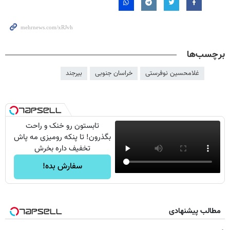
برچسب‌ها
غلامحسین نوفرستی
خراسان جنوبی
بیرجند
تابستون رو خنک و راحت
بگذرون! تا پنکه رومیزی مه پاش
تخفیف داره بخرش
سفارش بده!
مطالب پیشنهادی