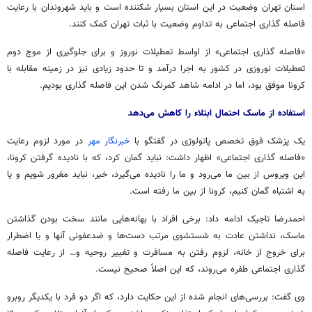
استان تهران وضعیت در این استان بسیار شکننده است و باید شهروندان با رعایت
فاصله گذاری اجتماعی به تداوم وضعیت با ثبات تهران کمک کنند.
«فاصله گذاری اجتماعی» از اواسط تعطیلات نوروز و برای جلوگیری از موج دوم
تعطیلات نوروزی در کشور به اجرا درآمد و تا حدود زیادی نیز در زمینه مقابله با
کرونا موفق بود، اما در ادامه شاهد کمرنگ شدن این فاصله گذاری بودیم.
استفاده از ماسک احتمال ابتلاء را کاهش می‌دهد
یک پزشک فوق تخصص پاتولوژی در گفتگو با
خبرنگار مهر
در مورد لزوم رعایت
«فاصله گذاری اجتماعی» اظهار داشت: نباید گمان کرد، که با نادیده گرفتن کرونا،
این ویروس از بین ما می‌رود و ما را نادیده می‌گیرد، خیر، نباید مغرور شویم و یا
به اشتباه گمان کنیم، کرونا از بین ما رفته است.
احمدرضا تاجیک ادامه داد: برخی افراد با بهانه‌هایی مانند سخت بودن گذاشتن
ماسک، نداشتن عادت به شستشوی مرتب دست‌ها و ضدعفونی آنها و یا اضطرار
برای خروج از خانه، لزوم رفتن به مسافرت و تغییر روحیه و… از رعایت فاصله
گذاری اجتماعی طفره می‌روند، که این اصلاً صحیح نیست.
وی گفت: بررسی‌های انجام شده از این حکایت دارد، که اگر دو فرد با یکدیگر روبرو