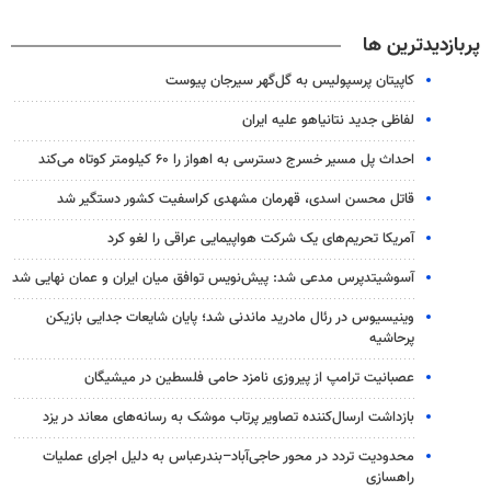
پربازدیدترین ها
کاپیتان پرسپولیس به گل‌گهر سیرجان پیوست
لفاظی جدید نتانیاهو علیه ایران
احداث پل مسیر خسرج دسترسی به اهواز را ۶۰ کیلومتر کوتاه می‌کند
قاتل محسن اسدی، قهرمان مشهدی کراسفیت کشور دستگیر شد
آمریکا تحریم‌های یک شرکت هواپیمایی عراقی را لغو کرد
آسوشیتدپرس مدعی شد: پیش‌نویس توافق میان ایران و عمان نهایی شد
وینیسیوس در رئال مادرید ماندنی شد؛ پایان شایعات جدایی بازیکن
پرحاشیه
عصبانیت ترامپ از پیروزی نامزد حامی فلسطین در میشیگان
بازداشت ارسال‌کننده تصاویر پرتاب موشک به رسانه‌های معاند در یزد
محدودیت تردد در محور حاجی‌آباد–بندرعباس به دلیل اجرای عملیات
راهسازی