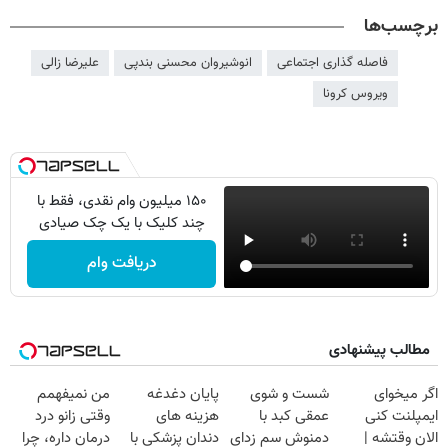
برچسب‌ها
فاصله گذاری اجتماعی
انوشیروان محسنی بندپی
علیرضا زالی
ویروس کرونا
۱۵۰ میلیون وام نقدی، فقط با
چند کلیک با یک چک صیادی
دریافت وام
مطالب پیشنهادی
اگر میخوای
شست و شوی
پایان دغدغه
من نمیفهمم
ایمپلنت کنی
عمقی کبد با
هزینه های
وقتی زانو درد
الان وقتشه |
دمنوش سم زدای
دندان پزشکی با
درمان داره، چرا