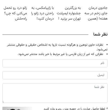
فقط با ۲۵
گیاهی
پک سفید کننده
دردش رو داری
جادوی درمان
به بزرگترین
با زاپیامکس، به
زانو درد رو تحمل
میلیون تومان!!!
خانگی
تحمل میکنی؟❗
جای زخم در سه
جشنواره ایمپلنت
راحتی درد زانو را
می‌کنی که چی؟
هفته! (همین
تهران سر بزنید !
درمان کنید!
راه‌حلش
حالا رایگان
| فقط ۲۵
همین‌جاست!
صحبت کنید)
میلیون !
نظر شما
نظرات حاوی توهین و هرگونه نسبت ناروا به اشخاص حقیقی و حقوقی منتشر
نمی‌شود.
نظراتی که غیر از زبان فارسی یا غیر مرتبط با خبر باشد منتشر نمی‌شود.
*
لطفا حاصل عبارت را در جعبه متن روبرو وارد کنید