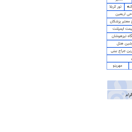
کت
تور کربلا
حی اربعین
معتبر پزشکان
مت ایمپلنت
اه تیزهوشان
شین هتل
رین جراح بینی
مهرینو