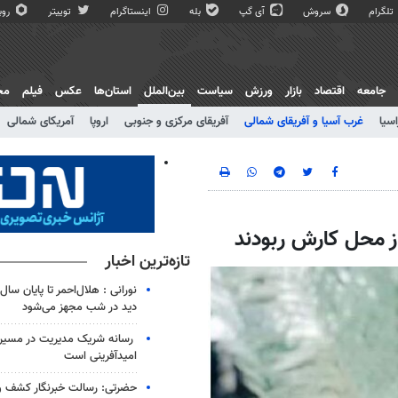
تلگرام
سروش
آی گپ
بله
اینستاگرام
توییتر
روبی
جامعه
اقتصاد
بازار
ورزش
سیاست
بین‌الملل
استان‌ها
عکس
فیلم
مج
اسیا
غرب آسیا و آفریقای شمالی
آفریقای مرکزی و جنوبی
اروپا
آمریکای شمالی
 محل کارش ربودند
تازه‌ترین اخبار
نورانی : هلال‌احمر تا پایان سال
دید در شب مجهز می‌شود
رسانه شریک مدیریت در مسیر 
امیدآفرینی است
حضرتی: رسالت خبرنگار کشف 