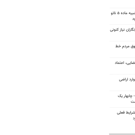
فیدان: توافق مکه از نظر فنی شبیه ماده ۵ ناتو
د
اران نیاز کنونی
وق مردم خط
ضایی، اعتماد
ارد اراضی
چابهار یک
شت
شرایط فعلی
د