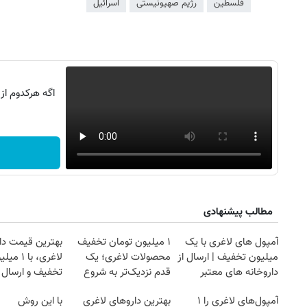
فلسطین
رژیم صهیونیستی
اسرائیل
اگه هرکدوم از
مطالب پیشنهادی
آمپول های لاغری با یک
۱ میلیون تومان تخفیف
بهترین قیمت دا
روزنامه‌های صبح شنبه ۱۷ مرداد ۱۴۰۵
روزنام
میلیون تخفیف | ارسال از
محصولات لاغری؛ یک
لاغری، با ۱ 
داروخانه های معتبر
قدم نزدیک‌تر به شروع
تخفیف و ارسال ا
کاهش وزن
داروخانه‌
آمپول‌های لاغری را ۱
بهترین داروهای لاغری
با این روش