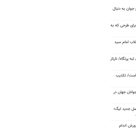
جوان به دنبال
جرای طرحی که به
لاب امام سید
 پرتگاه/ تارتار
 است/ تکذیب
وانان جهان در
صل جدید لیگ؛
ورش اندام