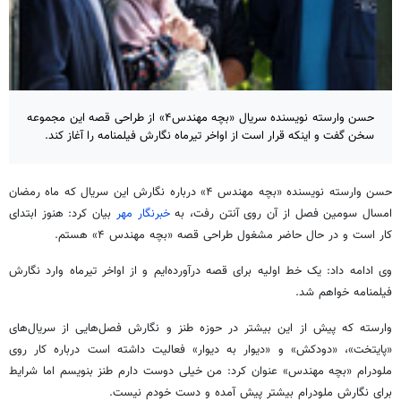
حسن وارسته نویسنده سریال «بچه مهندس۴» از طراحی قصه این مجموعه
سخن گفت و اینکه قرار است از اواخر تیرماه نگارش فیلمنامه را آغاز کند.
حسن وارسته نویسنده «بچه مهندس ۴» درباره نگارش این سریال که ماه رمضان
امسال سومین فصل از آن روی آنتن رفت، به
خبرنگار
مهر
بیان کرد: هنوز ابتدای
کار است و
در حال حاضر
مشغول طراحی
قصه
«بچه مهندس ۴» هستم.
وی ادامه داد: یک خط اولیه
برای قصه
درآورده‌ایم و از اواخر تیرماه وارد نگارش
فیلمنامه خواهم شد.
وارسته که پیش از این بیشتر در حوزه طنز و نگارش فصل‌هایی از سریال‌های
«پایتخت»، «دودکش» و «دیوار به دیوار»
فعالیت
داشته است درباره کار روی
ملودرام «بچه مهندس» عنوان کرد: من خیلی دوست دارم طنز بنویسم
اما
شرایط
برای نگارش ملودرام بیشتر پیش آمده و دست خودم نیست.