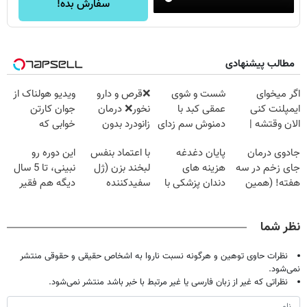
سفارش بده!
مطالب پیشنهادی
اگر میخوای
شست و شوی
❌قرص‌ و دارو
ویدیو هولناک از
ایمپلنت کنی
عمقی کبد با
نخور❌ درمان
جوان کارتن
الان وقتشه |
دمنوش سم زدای
زانودرد بدون
خوابی که
فقط با ۲۵
گیاهی
قرص
میلیاردر شد.
جادوی درمان
پایان دغدغه
با اعتماد بنفس
این دوره رو
میلیون تومان!!!
آموزش رایگان
جای زخم در سه
هزینه های
لبخند بزن (ژل
نبینی، تا 5 سال
هفته! (همین
دندان پزشکی با
سفیدکننده
دیگه هم فقیر
حالا رایگان
پک سفید کننده
دندان40%تخفیف)
می‌مونی! همین
صحبت کنید)
خانگی
الان ثبت نام کن
نظر شما
نظرات حاوی توهین و هرگونه نسبت ناروا به اشخاص حقیقی و حقوقی منتشر
نمی‌شود.
نظراتی که غیر از زبان فارسی یا غیر مرتبط با خبر باشد منتشر نمی‌شود.