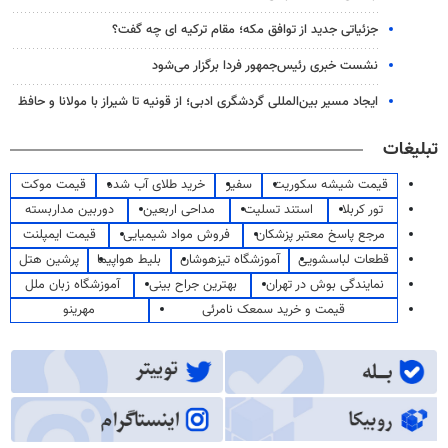
جزئیاتی جدید از توافق مکه؛ مقام ترکیه ای چه گفت؟
نشست خبری رئیس‌جمهور فردا برگزار می‌شود
ایجاد مسیر بین‌المللی گردشگری ادبی؛ از قونیه تا شیراز با مولانا و حافظ
تبلیغات
قیمت شیشه سکوریت
سفیر
خرید طلای آب شده
قیمت موکت
تور کربلا
استند تسلیت
مداحی اربعین
دوربین مداربسته
مرجع پاسخ معتبر پزشکان
فروش مواد شیمیایی
قیمت ایمپلنت
قطعات لباسشویی
آموزشگاه تیزهوشان
بلیط هواپیما
پرشین هتل
نمایندگی بوش در تهران
بهترین جراح بینی
آموزشگاه زبان ملل
قیمت و خرید سمعک نامرئی
مهرینو