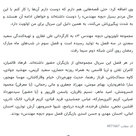
وی اضافه کرد: حتی
قصه‌هایی
هم دارم که دوست دارم آن‌ها را
کار کنم
با این
حال مردم بسیار «بچه مهندس» را دوست داشته‌اند و خواهان ادامه آن هستند و
به شدت پیگیری‌اش می‌کنند،
به همین دلیل
این
سریال
برای من اولویت دارد.
مجموعه تلویزیونی «بچه مهندس ۳» به کارگردانی علی غفاری و تهیه‌کنندگی سعید
سعدی در سه فصل به تولید رسیده است و فصل سوم در شب‌های ماه
مبارک
رمضان روی آنتن شبکه دوم سیما رفت.
در هر فصل این سریال مجموعه‌ای از بازیگران
حضور داشته‌اند
. فرهاد قائمیان،
کامران
تفتی
و ثریا قاسمی به همراه روزبه حصاری، سعید کریمی، مهشید جوادی،
کاوه
سماک‌باشی
، فرناز رهنما، حدیث چهره‌پرداز، خیام
وقارکاشانی
، مهسا مهجور،
سارا شاهرودیان، بهنام مومنی، مهرزاد جعفری و مانی رحمانی، (با معرفی) محمود
خسرومنش، امید ماهر، نسیم باقریان، یاسمن قلی‌پور و (با حضور) سیدمهرداد
ضیایی، کریم اکبری‌مبارکه، عباس جمشیدی، فرید قبادی، کریم قربانی، اتابک نادری،
افشین نخعی، سلمان فرخنده، فریده
دریامج
، شیوا
خسرومهر
، آرش نوذری، احسان
امانی، احسان مهدی و حسن اسدی بازیگران فصل سوم «بچه مهندس» بودند.
کد مطلب
4971667