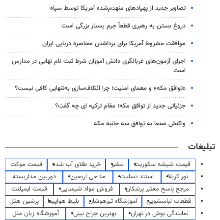
تصاویر جدید از پهپادهای منهدم‌شده آمریکا توسط سپاه
دروغ بستن به رهبری قطعاً جرم بسیار بزرگی است
موافقت مشروط آمریکا برای برداشتن محاصره دریایی ایران
اجرای آزمون‌های غربالگری دانش آموزان شرط ثبت نام نهایی در مدارس
است
«توافق مکه» و معمای امنیت؛ چرا ائتلاف‌سازی به‌تنهایی کافی نیست؟
جزئیاتی جدید از توافق مکه؛ مقام ترکیه ای چه گفت؟
واکنش صنعا به توافق سه جانبه مکه
تبلیغات
قیمت شیشه سکوریت
سفیر
خرید طلای آب شده
قیمت موکت
تور کربلا
استند تسلیت
مداحی اربعین
دوربین مداربسته
مرجع پاسخ معتبر پزشکان
فروش مواد شیمیایی
قیمت ایمپلنت
قطعات لباسشویی
آموزشگاه تیزهوشان
بلیط هواپیما
پرشین هتل
نمایندگی بوش در تهران
بهترین جراح بینی
آموزشگاه زبان ملل