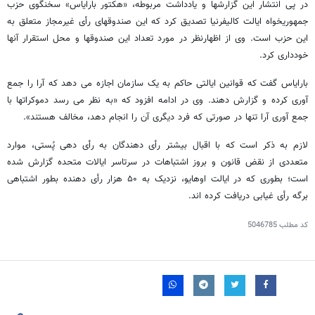
در پی انتشار این گزارشها و یادداشت مربوطه، «هکتور بارایاس» سخنگوی حزب
جمهوریخواه ایالت کالیفرنیا تصدیق کرد که این صندوقهای رأی غیرمجاز متعلق به
این حزب است. وی از اظهارنظر در مورد تعداد این صندوقها و محل استقرار آنها
خودداری کرد.
بارایاس گفت که قوانین ایالتی حاکم به یک سازمان اجازه می دهد که آرا را جمع
آوری کرده و گزارش دهند. وی در ادامه افزود که «به نظر می رسد دموکراتها با
جمع آوری آرا تنها در صورتی که فرد دیگری آن را انجام دهد، مخالف هستند».
لازم به ذکر است که با اقبال بیشتر رأی دهندگان به رأی دهی پُستی، موارد
متعددی از نقض قانون و بروز اشتباهات در سرتاسر ایالات متحده گزارش شده
است؛ بطوری که در ایالت اوهایو، نزدیک به ۵۰ هزار رأی دهنده بطور اشتباهی
برگه رأی غیابی دریافت کرده اند.
کد مطلب
5046785