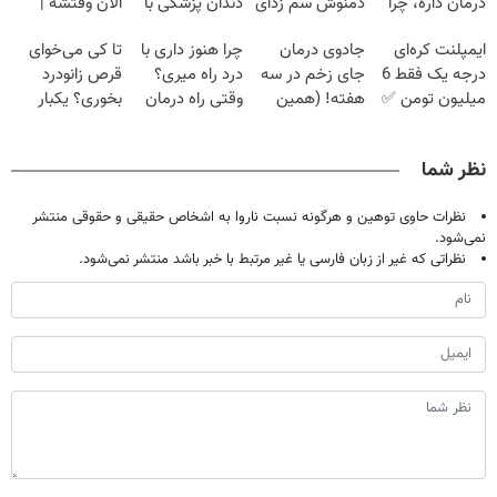
درمان داره، چرا
دمنوش سم زدای
دندان پزشکی با
الان وقتشه |
دردش رو داری
گیاهی
پک سفید کننده
فقط با ۲۵
ایمپلنت کره‌ای
جادوی درمان
چرا هنوز داری با
تا کی می‌خوای
تحمل میکنی؟❗
خانگی
میلیون تومان!!!
درجه یک فقط 6
جای زخم در سه
درد راه میری؟
قرص زانودرد
میلیون تومن ✅
هفته! (همین
وقتی راه درمان
بخوری؟ یکبار
حالا رایگان
جلو پاته!
اصولی درمانش
صحبت کنید)
کن
نظر شما
نظرات حاوی توهین و هرگونه نسبت ناروا به اشخاص حقیقی و حقوقی منتشر
نمی‌شود.
نظراتی که غیر از زبان فارسی یا غیر مرتبط با خبر باشد منتشر نمی‌شود.