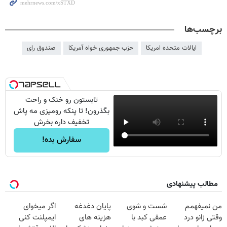
برچسب‌ها
ایالات متحده امریکا
حزب جمهوری خواه آمریکا
صندوق رای
تابستون رو خنک و راحت
بگذرون! تا پنکه رومیزی مه پاش
تخفیف داره بخرش
سفارش بده!
مطالب پیشنهادی
من نمیفهمم
شست و شوی
پایان دغدغه
اگر میخوای
وقتی زانو درد
عمقی کبد با
هزینه های
ایمپلنت کنی