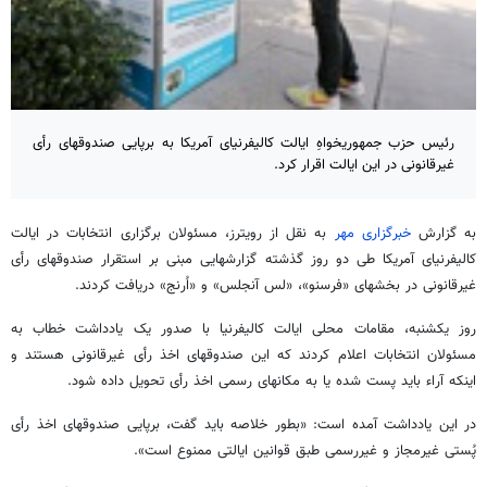
رئیس حزب جمهوریخواهِ ایالت کالیفرنیای آمریکا به برپایی صندوقهای رأی
غیرقانونی در این ایالت اقرار کرد.
به گزارش
خبرگزاری مهر
به نقل از رویترز، مسئولان برگزاری انتخابات در ایالت
کالیفرنیای آمریکا طی دو روز گذشته گزارشهایی مبنی بر استقرار صندوقهای رأی
غیرقانونی در بخشهای «فرسنو»، «لس آنجلس» و «اُرنج» دریافت کردند.
روز یکشنبه، مقامات محلی ایالت کالیفرنیا با صدور یک یادداشت خطاب به
مسئولان انتخابات اعلام کردند که این صندوقهای اخذ رأی غیرقانونی هستند و
اینکه آراء باید پست شده یا به مکانهای رسمی اخذ رأی تحویل داده شود.
در این یادداشت آمده است: «بطور خلاصه باید گفت، برپایی صندوقهای اخذ رأی
پُستی غیرمجاز و غیررسمی طبق قوانین ایالتی ممنوع است».