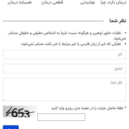
درمان داره، چرا
نوشیدنی
قطعی درمان
همیشه درمان
دردش رو داری
گیاهی(55%تخفیف)
کنید!
کن!
تحمل میکنی؟❗
◂پرسش‌نامه▸
◗پرسش‌نامه◖
نظر شما
نظرات حاوی توهین و هرگونه نسبت ناروا به اشخاص حقیقی و حقوقی منتشر
نمی‌شود.
نظراتی که غیر از زبان فارسی یا غیر مرتبط با خبر باشد منتشر نمی‌شود.
*
لطفا حاصل عبارت را در جعبه متن روبرو وارد کنید