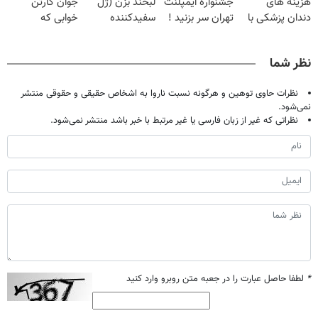
هزینه های
جشنواره ایمپلنت
لبخند بزن (ژل
جوان کارتن
دندان پزشکی با
تهران سر بزنید !
سفیدکننده
خوابی که
پک سفید کننده
| فقط ۲۵
دندان40%تخفیف)
میلیاردر شد.
خانگی
میلیون !
آموزش رایگان
نظر شما
نظرات حاوی توهین و هرگونه نسبت ناروا به اشخاص حقیقی و حقوقی منتشر
نمی‌شود.
نظراتی که غیر از زبان فارسی یا غیر مرتبط با خبر باشد منتشر نمی‌شود.
*
لطفا حاصل عبارت را در جعبه متن روبرو وارد کنید