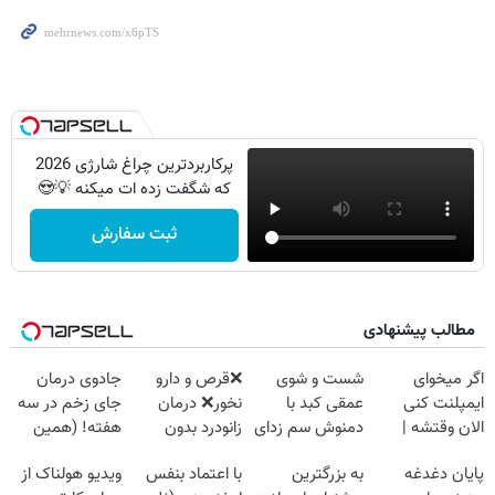
پرکاربردترین چراغ شارژی 2026
که شگفت زده ات میکنه 💡😍
ثبت سفارش
مطالب پیشنهادی
اگر میخوای
شست و شوی
❌قرص‌ و دارو
جادوی درمان
ایمپلنت کنی
عمقی کبد با
نخور❌ درمان
جای زخم در سه
الان وقتشه |
دمنوش سم زدای
زانودرد بدون
هفته! (همین
فقط با ۲۵
گیاهی
قرص
حالا رایگان
پایان دغدغه
به بزرگترین
با اعتماد بنفس
ویدیو هولناک از
میلیون تومان!!!
صحبت کنید)