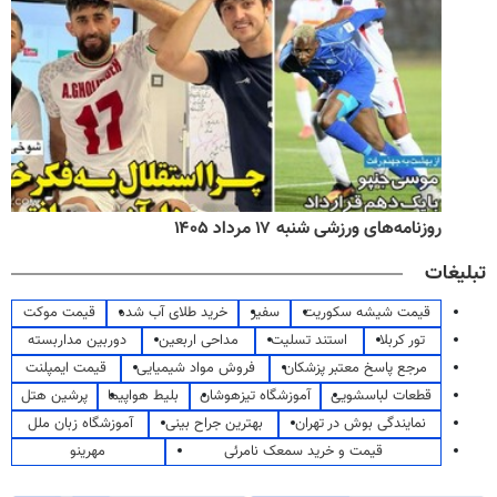
روزنامه‌های ورزشی شنبه ۱۷ مرداد ۱۴۰۵
تبلیغات
قیمت شیشه سکوریت
سفیر
خرید طلای آب شده
قیمت موکت
تور کربلا
استند تسلیت
مداحی اربعین
دوربین مداربسته
مرجع پاسخ معتبر پزشکان
فروش مواد شیمیایی
قیمت ایمپلنت
قطعات لباسشویی
آموزشگاه تیزهوشان
بلیط هواپیما
پرشین هتل
نمایندگی بوش در تهران
بهترین جراح بینی
آموزشگاه زبان ملل
قیمت و خرید سمعک نامرئی
مهرینو