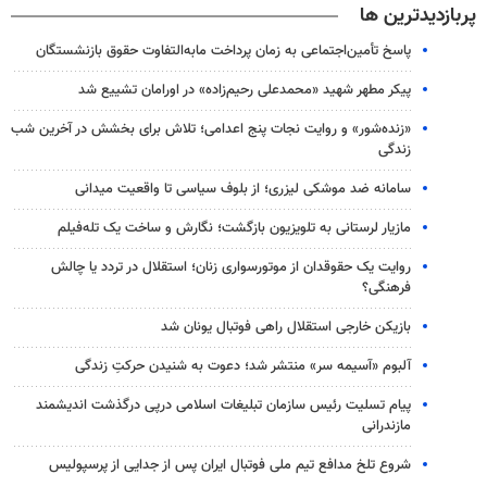
پربازدیدترین ها
پاسخ تأمین‌اجتماعی به زمان پرداخت مابه‌التفاوت حقوق بازنشستگان
پیکر مطهر شهید «محمدعلی رحیم‌زاده» در اورامان تشییع شد
«زنده‌شور» و روایت نجات پنج اعدامی؛ تلاش برای بخشش در آخرین شب
زندگی
سامانه ضد موشکی لیزری؛ از بلوف سیاسی تا واقعیت میدانی
مازیار لرستانی به تلویزیون بازگشت؛ نگارش و ساخت یک تله‌فیلم
روایت یک حقوقدان از موتورسواری زنان؛ استقلال در تردد یا چالش
فرهنگی؟
بازیکن خارجی استقلال راهی فوتبال یونان شد
آلبوم «آسیمه سر» منتشر شد؛ دعوت به شنیدن حرکتِ زندگی
پیام تسلیت رئیس سازمان تبلیغات اسلامی درپی درگذشت اندیشمند
مازندرانی
شروع تلخ مدافع تیم ملی فوتبال ایران پس از جدایی از پرسپولیس