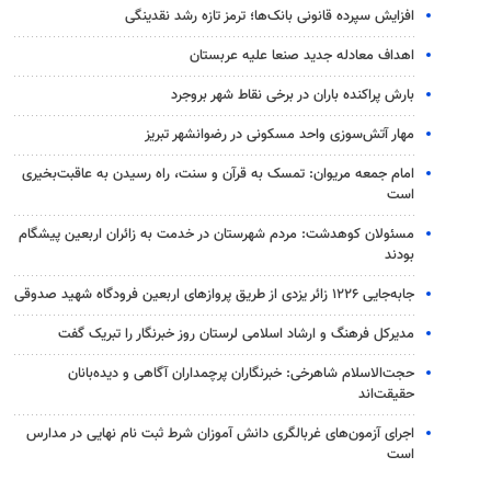
افزایش سپرده قانونی بانک‌ها؛ ترمز تازه رشد نقدینگی
اهداف معادله جدید صنعا علیه عربستان
بارش پراکنده باران در برخی نقاط شهر بروجرد
مهار آتش‌سوزی واحد مسکونی در رضوانشهر تبریز
امام جمعه مریوان: تمسک به قرآن و سنت، راه رسیدن به عاقبت‌بخیری
است
مسئولان کوهدشت: مردم شهرستان در خدمت به زائران اربعین پیشگام
بودند
جابه‌جایی ۱۲۲۶ زائر یزدی از طریق پروازهای اربعین فرودگاه شهید صدوقی
مدیرکل فرهنگ و ارشاد اسلامی لرستان روز خبرنگار را تبریک گفت
حجت‌الاسلام شاهرخی: خبرنگاران پرچمداران آگاهی و دیده‌بانان
حقیقت‌اند
اجرای آزمون‌های غربالگری دانش آموزان شرط ثبت نام نهایی در مدارس
است