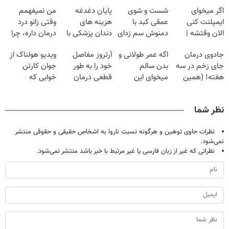
اگر میخوای
شست و شوی
پایان دغدغه
من نمیفهمم
ایمپلنت کنی
عمقی کبد با
هزینه های
وقتی زانو درد
الان وقتشه |
دمنوش سم زدای
دندان پزشکی با
درمان داره، چرا
فقط با ۲۵
گیاهی
پک سفید کننده
دردش رو داری
جادوی درمان
اگه عمر طولانی و
آرتروز مفاصل
ویدیو هولناک از
میلیون تومان!!!
خانگی
تحمل میکنی؟❗
جای زخم در سه
بدن سالم
خود را به طور
جوان کارتن
هفته! (همین
میخوای این
قطعی درمان
خوابی که
حالا رایگان
نوشیدنی رو با
کنید!
میلیاردر شد.
صحبت کنید)
تخفیف بخر
◂پرسش‌نامه▸
آموزش رایگان
نظر شما
نظرات حاوی توهین و هرگونه نسبت ناروا به اشخاص حقیقی و حقوقی منتشر
نمی‌شود.
نظراتی که غیر از زبان فارسی یا غیر مرتبط با خبر باشد منتشر نمی‌شود.