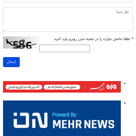
*
لطفا حاصل عبارت را در جعبه متن روبرو وارد کنید
ارسال