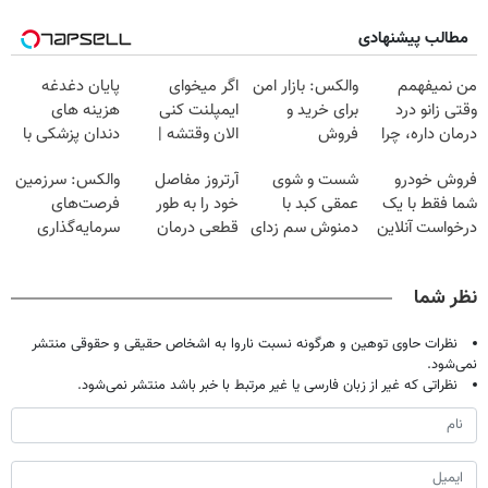
مطالب پیشنهادی
من نمیفهمم
والکس: بازار امن
اگر میخوای
پایان دغدغه
وقتی زانو درد
برای خرید و
ایمپلنت کنی
هزینه های
درمان داره، چرا
فروش
الان وقتشه |
دندان پزشکی با
دردش رو داری
دارایی‌های
فقط با ۲۵
پک سفید کننده
فروش خودرو
شست و شوی
آرتروز مفاصل
والکس: سرزمین
تحمل میکنی؟❗
دیجیتال
میلیون تومان!!!
خانگی
شما فقط با یک
عمقی کبد با
خود را به طور
فرصت‌های
درخواست آنلاین
دمنوش سم زدای
قطعی درمان
سرمایه‌گذاری
✔
گیاهی
کنید!
دیجیتال شما
◗پرسش‌نامه◖
نظر شما
نظرات حاوی توهین و هرگونه نسبت ناروا به اشخاص حقیقی و حقوقی منتشر
نمی‌شود.
نظراتی که غیر از زبان فارسی یا غیر مرتبط با خبر باشد منتشر نمی‌شود.