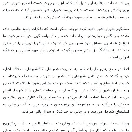
وی ادامه داد: صرفاً به این دلیل که کلام ابزار مهمی در دست اعضای شورای شهر
برای واکنش رویدادها هست، هیات رییسه شورای شهر تصمیم گرفت که تذکرات
در صحن اعلام شده و به این صورت وظیفه نظارتی خود را دنبال کند.
سخنگوی شورای شهر تاکید کرد: هرچند ممکن است که تذکرات پاسخ مناسب داده
نشده و یا گاهی جواب‌های سربالا داده شده و حتی پاسخگویی دیر انجام شود اما
فارغ از همه این مسائل خود نفس این کار که یک عضو شورا تریبونی را در اختیار
دارد که به نمایندگی از مردم سخن بگوید، به نوعی ابزار مهم نظارتی بر دستگاه
اجرایی است.
اعطا در جمع بندی اظهارات خود به تجربیات شوراهای کلانشهرهای مختلف اشاره
کرد و گفت: در اکثر کلان شهرهایی که شورا با شهردار به اختلاف خورده‌اند و
شهردار استیضاح و تغییر داده شده است، در یک مقطعی شورا با اکثریت شخصی
را به عنوان شهردار انتخاب کرده و تا مدتی هم حمایت کاملی را از شهردار انجام
می‌دهد اما تدریجاً تضادها آشکار می‌شود و جنبه‌های پررنگ نظارتی جای رفتارهای
حمایتی را می‌گیرد و به مواجهه‌ها و برخوردهای هرروزه می‌رسد که در جایی به
استیضاح شهردار می‌رسد و در جایی در حد تذکر و سوال باقی می‌ماند.
وی ادامه داد: عرض من این است که وقتی یک مساله‌ای تا این حد زنده پیش‌روی
ماست، ولو اینکه ابزار حل و فصل آن را هم نداریم مثلاً ممکن است یک دوستی