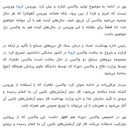
وی در ادامه به موضوع تولید واکسن اشاره و بیان کرد: ویروس
کرونا
ویروسی
نیست که امروز و فردا از بین برود، بلکه همانند ویروس آنفولانزا که هر سال
توصیه می‌شود واکسن آن تزریق شود، سال‌های آینده هم با آن
مواجه
خواهیم
شد؛ لذا قطعاً برای مقابله با این ویروس در سال‌های آینده هم به واکسن نیاز
خواهیم داشت.
رئیس اداره بهداشت، امداد و درمان ستاد کل نیروهای مسلح با تأکید بر اینکه در
فرآیند و شروع به ساخت واکسن
کرونا
در کشور مشکلی نداشتیم، تصریح کرد: در
مجموعه نیروهای مسلح دو واکسن در حال ساخت است؛ واکسن «
فخرا
» که
توسط وزارت دفاع و واکسن «
نورا
» که توسط دانشگاه علوم پزشکی بقیه‌الله (
عج
)
ساخته می‌شود.
سردار عراقی‌زاده در ادامه عنوان کرد: واکسن «
فخرا
» که با استفاده از ویروس
کشته شده ساخته می‌شود، فاز دوم آزمایش‌های بالینی آن به اتمام رسیده و
بزودی با تأیید سازمان غذا و دارو وزارت بهداشت
فاز
سوم
آزمایش‌های بالینی آن
آغاز می‌شود و هم‌زمان با آن می‌تواند با توزیع عمومی هم همراه باشد.
وی
در خصوص
واکسن «
نورا
» هم اظهار داشت: این واکسن که از پروتئین
نوترکیب استفاده می‌کند، فاز اول آزمایش‌های بالینی آن به اتمام رسیده و بزودی