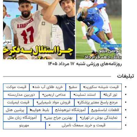
روزنامه‌های ورزشی شنبه ۱۷ مرداد ۱۴۰۵
تبلیغات
قیمت شیشه سکوریت
سفیر
خرید طلای آب شده
قیمت موکت
تور کربلا
استند تسلیت
مداحی اربعین
دوربین مداربسته
مرجع پاسخ معتبر پزشکان
فروش مواد شیمیایی
قیمت ایمپلنت
قطعات لباسشویی
آموزشگاه تیزهوشان
بلیط هواپیما
پرشین هتل
نمایندگی بوش در تهران
بهترین جراح بینی
آموزشگاه زبان ملل
قیمت و خرید سمعک نامرئی
مهرینو