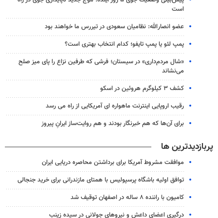
است
عضو انصارالله: نظامیان سعودی در تیررس ما خواهند بود
پمپ لئو یا پمپ تایفو؛ کدام انتخاب بهتری است؟
«شال مردم‌داری» در سیستان؛ فرشی که طرفین نزاع را پای میز صلح
می‌نشاند
کشف ۳ کیلوگرم هروئین در اسکو
رقیب اروپایی اینترنت ماهواره ای آمریکایی از راه می رسد
برای آن‌ها که هم خبرنگار بودند و هم‌ روایت‌ساز ایرانِ پیروز
پربازدیدترین ها
موافقت مشروط آمریکا برای برداشتن محاصره دریایی ایران
توافق اولیه باشگاه پرسپولیس با همتای مازندرانی برای خرید جنجالی
کامیون با راننده ۸ ساله در اصفهان توقیف شد
درگیری اعضای داعش و نیروهای جولانی در سیده زینب