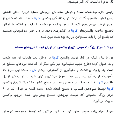
فاز
دوم آزمایشات آن آغاز می‌شود.
رئیس اداره بهداشت، امداد و درمان ستاد کل نیروهای مسلح درباره امکان کاهش
زمان تولید واکسن، گفت: اینکه تولیدکنندگان واکسن
کرونا
دغدغه کاسته شدن از
زمان فرآیند بررسی‌های لازم از سوی وزارت بهداشت را دارند و اینکه آیا امکان
تجمیع ساخت واکسن‌های
کرونا
در کشورمان وجود دارد یا خیر، موضوعاتی هستند
که پاسخ آن را باید مسئولان وزارت بهداشت بیان کنند.
ایجاد ۹ مرکز بزرگ تجمیعی تزریق واکسن در تهران توسط نیروهای مسلح
وی با بیان اینکه در کنار تولید واکسن
کرونا
در داخل باید واردات آن هم شدت
یابد، عنوان کرد: «طرح شهید سلیمانی» نیز یکی دیگر از اقدامات نیروهای مسلح در
کمک به وزارت بهداشت و جلوگیری از گسترش بیشتر
کرونا
ست؛ این طرح که
مأموریت اولیه آن بیماریابی بود، امروز بیشترین توان خود را در بخش تزریق
واکسن
کرونا
قرار داده که در همین رابطه در سطح کشور ۱۸۰ مرکز تزریق واکسن
کرونا
توسط سپاه‌های استانی و بسیج
ایجاد شده
است؛ البته در تهران نیز در ۹
مرکز بزرگ تجمیعی که توسط نیروهای مسلح پیش‌بینی شده، تزریق واکسن
صورت می‌گیرد.
سردار عراقی‌زاده سپس بیان کرد: در این مراکزی که توسط مجموعه نیروهای