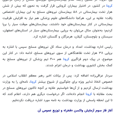
کرونا
در کشور، در اختیار بیماران کرونایی قرار گرفت به نحوی که
بیش
از شش
هزار تخت بیمارستانی در ۵۸ بیمارستان نیروهای مسلح به این بیماران اختصاص
یافت؛ علاوه بر این، هرکجا دانشگاه‌های علوم پزشکی هم نیاز به افزایش ظرفیت
بیمارستانی در کنار بیمارستان‌های خود داشتند، بیمارستان‌های موقت سیار را برپا
کردیم؛ به‌عنوان
مثال
می‌توان به
برپایی
بیمارستان‌های سیار در استان‌های اصفهان،
سیستان و بلوچستان، گیلان، هرمزگان و گلستان اشاره کرد.
رئیس اداره بهداشت، امداد و درمان ستاد کل نیروهای مسلح سپس با اشاره به
برپایی ۳۸ هزار تخت نقاهتگاهی از سوی نیروهای مسلح، ادامه داد: در کنار این
موضوع، در پیک دوم فراگیری
کرونا
هم ۴۰۰ تیم پزشکی از نیروهای مسلح به
کمک بخش کشوری بهداشت و درمان اعزام شدند.
سردار عراقی‌زاده اضافه کرد: پس از بیانات اخیر رهبر معظم انقلاب اسلامی
در
خصوص
اتخاذ تدابیر ویژه برای جلوگیری از شیوع بیشتر
کرونا
، نامه‌ای را به وزارت
بهداشت ارسال کردیم و از آن‌ها خواستیم علاوه بر آنچه تاکنون نیروهای مسلح در
بحث مقابله با
کرونا
انجام داده‌اند، اگر درخواست دیگری هم دارند، اعلام کنند که
تا این لحظه پاسخی
از وزارت
بهداشت به نامه مورد
اشاره
دریافت نکرده‌ایم.
آغاز فاز
سوم
آزمایش واکسن «
فخرا
» و توزیع عمومی آن