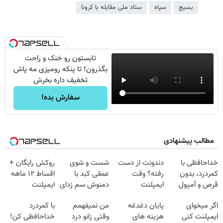
بسیج
سپاه
ستاد ملی مقابله با کرونا
تابستون رو خنک و راحت
بگذرون! تا پنکه رومیزی مه پاش
تخفیف داره بخرش
سفارش بده!
مطالب پیشنهادی
خداحافظی با
دندونت از دست
شست و شوی
روکش رایگان +
کمردرد، بدون
رفته؟ وقت
عمقی کبد با
اقساط ۱۲ ماهه
قرص و آمپول
ایمپلنت
دمنوش سم زدای
ایمپلنت
دیجیتاله
گیاهی
اگر میخوای
پایان دغدغه
من نمیفهمم
با کمردرد
ایمپلنت کنی
هزینه های
وقتی زانو درد
خداحافظی کن!