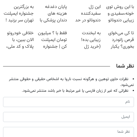
با این روش توی
این ژل
پایان دغدغه
به بزرگترین
خونه،سفیدی و
سفیدکننده
هزینه های
جشنواره ایمپلنت
زیبایی دندوناتو
دندوناتو در حد
دندان پزشکی با
تهران سر بزنید !
برگردون
لمینت سفید
پک سفید کننده
| فقط ۲۵
تا کی می‌خوای
به لبخندت
فقط با ؟ میلیون
خلافی خودروتو
(40%off)
میکنه
خانگی
میلیون !
قرص زانودرد
زیبایی بده!
تومان ایمپلنت
الان ببین، با
(40%تخفیف)
بخوری؟ یکبار
(خرید ژل
کن | جشنواره
پلاک و کد ملی،
اصولی درمانش
سفیدکننده
تموم نشه !!!
بدون نیاز به
کن
دندان
مراجعه حضوری
نظر شما
با40%تخفیف)
نظرات حاوی توهین و هرگونه نسبت ناروا به اشخاص حقیقی و حقوقی منتشر
نمی‌شود.
نظراتی که غیر از زبان فارسی یا غیر مرتبط با خبر باشد منتشر نمی‌شود.