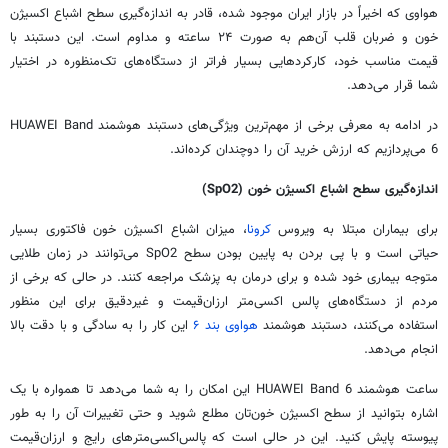
هواوی که اخیراً در بازار ایران موجود شده، قادر به اندازه‌گیری سطح اشباع اکسیژن
خون و ضربان قلب آن‌هم به صورت ۲۴ ساعته و مداوم است. این دستبند با
قیمت مناسب خود، کارکردهایی بسیار فراتر از دستگاه‌های تک‌منظوره در اختیار
شما قرار می‌دهد.
در ادامه به معرفی برخی از مهم‌ترین ویژگی‌های دستبند هوشمند HUAWEI Band
6 می‌پردازیم که ارزش خرید آن را دوچندان کرده‌اند.
اندازه‌گیری سطح اشباع اکسیژن خون (
SpO2
)
برای بیماران مبتلا به ویروس
کرونا
، میزان اشباع اکسیژن خون فاکتوری بسیار
حیاتی است و با پی بردن به پایین بودن سطح SpO2 می‌توانند در زمان طلایی
متوجه بیماری خود شده و برای درمان به پزشک مراجعه کنند. در حالی که برخی از
مردم از دستگاه‌های پالس اکسی‌متر ارزان‌قیمت و غیردقیق برای این منظور
استفاده می‌کنند، دستبند هوشمند
هواوی بند ۶
این کار را به سادگی و با دقت بالا
انجام می‌دهد.
ساعت هوشمند HUAWEI Band 6 این امکان را به شما می‌دهد تا همواره با یک
اشاره بتوانید از سطح اکسیژن خون‌تان مطلع شوید و حتی تغییرات آن را به طور
پیوسته پایش کنید. این در حالی است که پالس‌اکسی‌مترهای رایج و ارزان‌قیمت