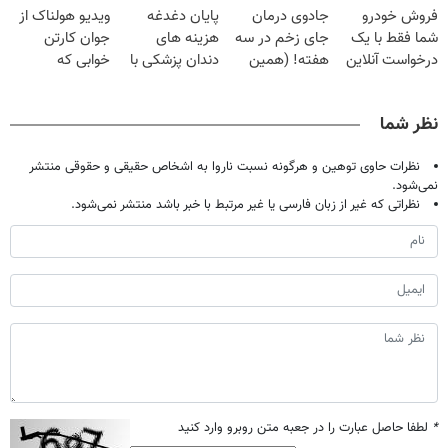
فروش خودرو
جادوی درمان
پایان دغدغه
ویدیو هولناک از
میلیون تومان!!!
شما فقط با یک
جای زخم در سه
هزینه های
جوان کارتن
درخواست آنلاین
هفته! (همین
دندان پزشکی با
خوابی که
✔
حالا رایگان
پک سفید کننده
میلیاردر شد.
صحبت کنید)
خانگی
آموزش رایگان
نظر شما
نظرات حاوی توهین و هرگونه نسبت ناروا به اشخاص حقیقی و حقوقی منتشر
نمی‌شود.
نظراتی که غیر از زبان فارسی یا غیر مرتبط با خبر باشد منتشر نمی‌شود.
*
لطفا حاصل عبارت را در جعبه متن روبرو وارد کنید