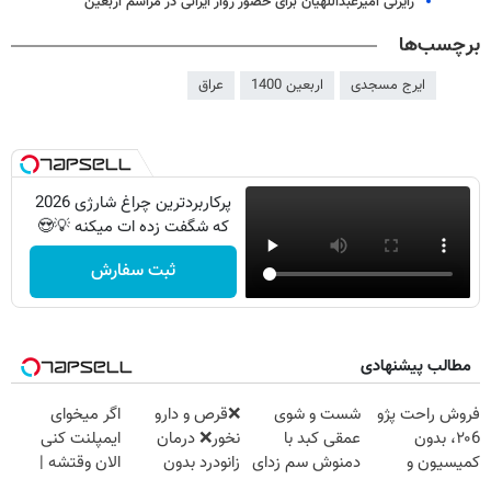
رایزنی امیرعبداللهیان برای حضور زوار ایرانی در مراسم اربعین
برچسب‌ها
ایرج مسجدی
اربعین 1400
عراق
پرکاربردترین چراغ شارژی 2026
که شگفت زده ات میکنه 💡😍
ثبت سفارش
مطالب پیشنهادی
فروش راحت پژو
شست و شوی
❌قرص‌ و دارو
اگر میخوای
۲۰6، بدون
عمقی کبد با
نخور❌ درمان
ایمپلنت کنی
کمیسیون و
دمنوش سم زدای
زانودرد بدون
الان وقتشه |
دردسر
گیاهی
قرص
فقط با ۲۵