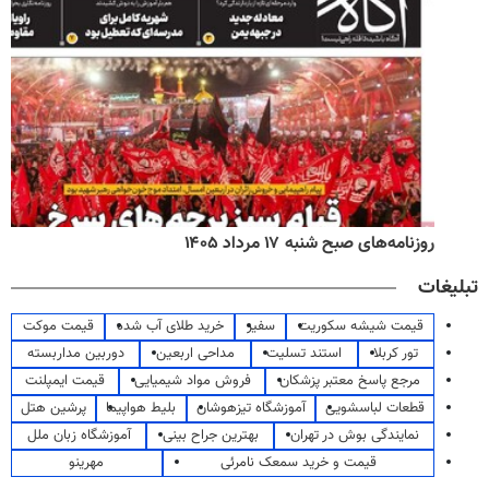
روزنامه‌های صبح شنبه ۱۷ مرداد ۱۴۰۵
تبلیغات
قیمت شیشه سکوریت
سفیر
خرید طلای آب شده
قیمت موکت
تور کربلا
استند تسلیت
مداحی اربعین
دوربین مداربسته
مرجع پاسخ معتبر پزشکان
فروش مواد شیمیایی
قیمت ایمپلنت
قطعات لباسشویی
آموزشگاه تیزهوشان
بلیط هواپیما
پرشین هتل
نمایندگی بوش در تهران
بهترین جراح بینی
آموزشگاه زبان ملل
قیمت و خرید سمعک نامرئی
مهرینو