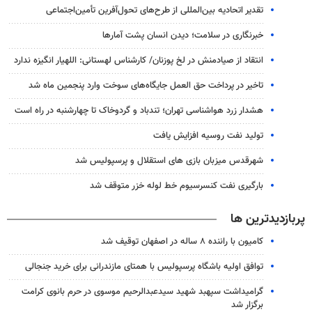
تقدیر اتحادیه بین‌المللی از طرح‌های تحول‌آفرین تأمین‌اجتماعی
خبرنگاری در سلامت؛ دیدن انسان پشت آمارها
انتقاد از صیادمنش در لخ پوزنان/ کارشناس لهستانی: اللهیار انگیزه ندارد
تاخیر در پرداخت حق العمل جایگاه‌های سوخت وارد پنجمین ماه شد
هشدار زرد هواشناسی تهران؛ تندباد و گردوخاک تا چهارشنبه در راه است
تولید نفت روسیه افزایش یافت
شهرقدس میزبان بازی های استقلال و پرسپولیس شد
بارگیری نفت کنسرسیوم خط لوله خزر متوقف شد
پربازدیدترین ها
کامیون با راننده ۸ ساله در اصفهان توقیف شد
توافق اولیه باشگاه پرسپولیس با همتای مازندرانی برای خرید جنجالی
گرامیداشت سپهبد شهید سیدعبدالرحیم موسوی در حرم بانوی کرامت
برگزار شد