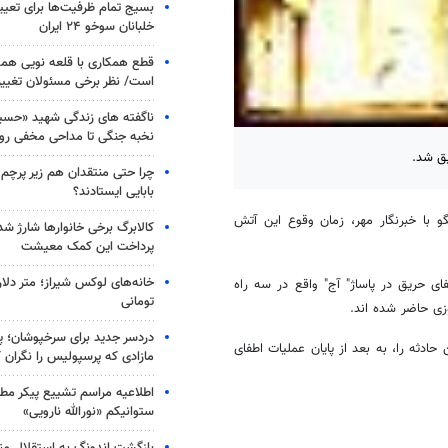
بسیج تمام ظرفیت‌ها برای تعی
خلبانان سوخو ۲۴ ایران
قطع همکاری با قلعه نویی هم
است/ نظر برخی مسئولان تغییر 
ناگفته های زندگی شهید «حسین
نخبه جنگی تا مداحی مخفی رو
یق شد.
چرا حتی منتقدان هم زیر پرچم
بابایی ایستادند؟
 با خبرنگار مهر، زمان وقوع این آتش
کالابرگ برخی خانوارها شارژ شد؛
پرداخت این کمک معیشت
خانه‌های لوکس شیراز؛ متر دلار
، 4 ، 5 و 46 آتش نشانی برای اطفای حریق در پاساژ" آج" واقع در سه راه
تومانی
دردسر جدید برای سرخپوشان؛ پی
ادثه را، به بعد از پایان عملیات اطفای
مازادی که پرسپولیس را نگران ک
اطلاعیه مراسم تشییع پیکر مط
ستوانیکم «نورالله نارویی»
بازگشت اندونگ به استقلال م