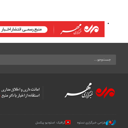
طراحی خبرگزاری نستوه
گرافیک: استودیو پیکسل