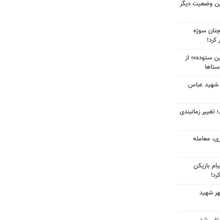
ین وضعیت دیگر
چنان سوژه
کرد!
 ستوده»؛ از
ستاها
 شهید عباس
 تغییر زمانبندی
ی، معامله
ام بازیکن
رد!
هر شهید
نتفی شد