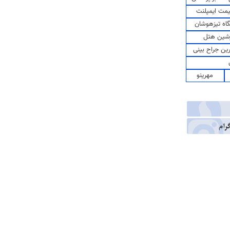
مت ایمپلنت
اه تیزهوشان
شین هتل
رین جراح بینی
مهرینو