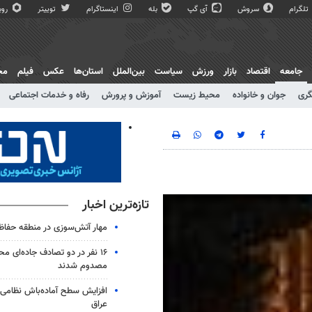
تلگرام
سروش
آی گپ
بله
اینستاگرام
توییتر
روبی
جامعه
اقتصاد
بازار
ورزش
سیاست
بین‌الملل
استان‌ها
عکس
فیلم
مج
گری
جوان و خانواده
محیط زیست
آموزش و پرورش
رفاه و خدمات اجتماعی
تازه‌ترین اخبار
مهار آتش‌سوزی در منطقه حفاظ
۱۶ نفر در دو تصادف جاده‌ای م
مصدوم شدند
افزایش سطح آماده‌باش نظامی و
عراق