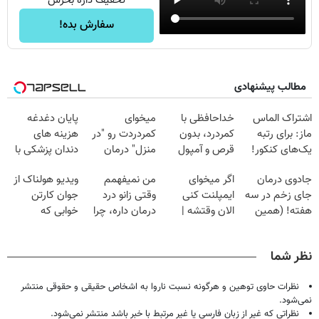
تخفیف داره بخرش
سفارش بده!
مطالب پیشنهادی
اشتراک الماس
خداحافظی با
میخوای
پایان دغدغه
ماز: برای رتبه
کمردرد، بدون
کمردردت رو "در
هزینه های
یک‌های کنکور!
قرص و آمپول
منزل" درمان
دندان پزشکی با
کنی؟ (◂فیلم +
پک سفید کننده
جادوی درمان
اگر میخوای
من نمیفهمم
ویدیو هولناک از
◂پرسش‌نامه)
خانگی
جای زخم در سه
ایمپلنت کنی
وقتی زانو درد
جوان کارتن
هفته! (همین
الان وقتشه |
درمان داره، چرا
خوابی که
حالا رایگان
فقط با ۲۵
دردش رو داری
میلیاردر شد.
صحبت کنید)
میلیون تومان!!!
تحمل میکنی؟❗
آموزش رایگان
نظر شما
نظرات حاوی توهین و هرگونه نسبت ناروا به اشخاص حقیقی و حقوقی منتشر
نمی‌شود.
نظراتی که غیر از زبان فارسی یا غیر مرتبط با خبر باشد منتشر نمی‌شود.