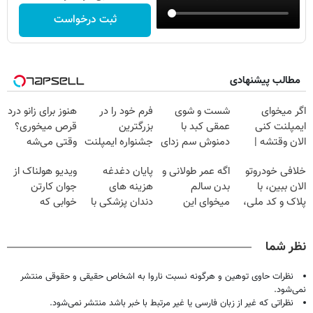
ثبت درخواست
مطالب پیشنهادی
اگر میخوای
شست و شوی
فرم خود را در
هنوز برای زانو درد
ایمپلنت کنی
عمقی کبد با
بزرگترین
قرص میخوری؟
الان وقتشه |
دمنوش سم زدای
جشنواره ایمپلنت
وقتی می‌شه
فقط با ۲۵
گیاهی
تهران پر کنید ! |
بدون عمل
خلافی خودروتو
اگه عمر طولانی و
پایان دغدغه
ویدیو هولناک از
میلیون تومان!!!
فقط ۲۵ میلیون
درمانش کرد؟؟؟؟
الان ببین، با
بدن سالم
هزینه های
جوان کارتن
پلاک و کد ملی،
میخوای این
دندان پزشکی با
خوابی که
بدون نیاز به
نوشیدنی رو با
پک سفید کننده
میلیاردر شد.
مراجعه حضوری
تخفیف بخر
خانگی
آموزش رایگان
نظر شما
نظرات حاوی توهین و هرگونه نسبت ناروا به اشخاص حقیقی و حقوقی منتشر
نمی‌شود.
نظراتی که غیر از زبان فارسی یا غیر مرتبط با خبر باشد منتشر نمی‌شود.