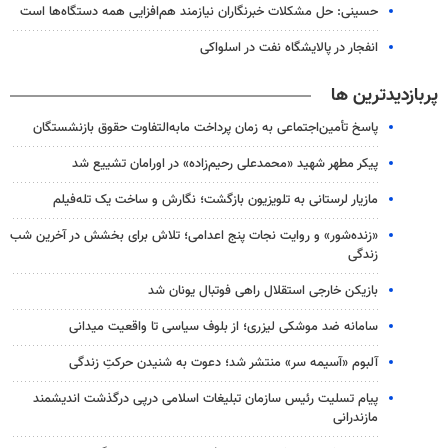
حسینی: حل مشکلات خبرنگاران نیازمند هم‌افزایی همه دستگاه‌ها است
انفجار در پالایشگاه نفت در اسلواکی
پربازدیدترین ها
پاسخ تأمین‌اجتماعی به زمان پرداخت مابه‌التفاوت حقوق بازنشستگان
پیکر مطهر شهید «محمدعلی رحیم‌زاده» در اورامان تشییع شد
مازیار لرستانی به تلویزیون بازگشت؛ نگارش و ساخت یک تله‌فیلم
«زنده‌شور» و روایت نجات پنج اعدامی؛ تلاش برای بخشش در آخرین شب
زندگی
بازیکن خارجی استقلال راهی فوتبال یونان شد
سامانه ضد موشکی لیزری؛ از بلوف سیاسی تا واقعیت میدانی
آلبوم «آسیمه سر» منتشر شد؛ دعوت به شنیدن حرکتِ زندگی
پیام تسلیت رئیس سازمان تبلیغات اسلامی درپی درگذشت اندیشمند
مازندرانی