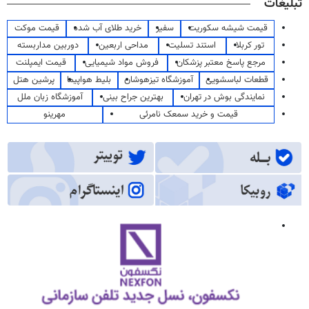
تبلیغات
قیمت شیشه سکوریت
سفیر
خرید طلای آب شده
قیمت موکت
تور کربلا
استند تسلیت
مداحی اربعین
دوربین مداربسته
مرجع پاسخ معتبر پزشکان
فروش مواد شیمیایی
قیمت ایمپلنت
قطعات لباسشویی
آموزشگاه تیزهوشان
بلیط هواپیما
پرشین هتل
نمایندگی بوش در تهران
بهترین جراح بینی
آموزشگاه زبان ملل
قیمت و خرید سمعک نامرئی
مهرینو