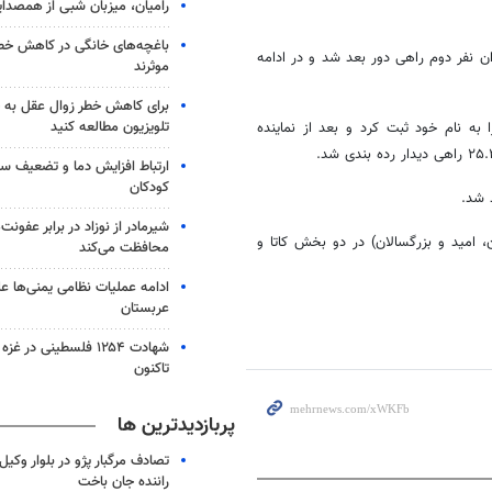
رامیان، میزبان شبی از همصدا
باغچه‌های خانگی در کاهش خطر 
با ثبت امتیاز ۲۳.۳۴ در دور اول به عنوان نفر دوم راهی دور بعد شد و در ادامه
موثرند
برای کاهش خطر زوال عقل به 
تلویزیون مطالعه کنید
ضل شهرجردی در کاتای انفرادی مردان هم دور نخست امتیاز ۲۴.۸۰ را به نام خود ثبت کرد و بعد از نماینده
ارتباط افزایش دما و تضعیف س
کودکان
 شد.
شیرمادر از نوزاد در برابر عفون
 (نوجوانان، جوانان، امید و بزرگسالان) در دو بخش کاتا و
محافظت می‌کند
ادامه عملیات نظامی یمنی‌ها عل
عربستان
شهادت ۱۲۵۴ فلسطینی در 
تاکنون
پربازدیدترین ها
تصادف مرگبار پژو در بلوار وکیل‌
راننده جان باخت