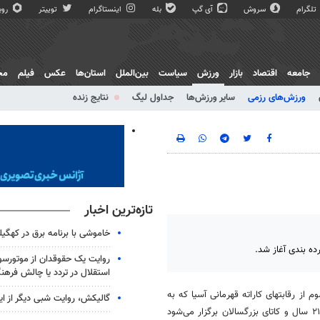
تلگرام
سروش
آی گپ
بله
اینستاگرام
توییتر
روبی
جامعه
اقتصاد
بازار
ورزش
سیاست
بین‌الملل
استان‌ها
عکس
فیلم
مج
ورزش‌های رزمی
سایر ورزش‌ها
جداول لیگ
نتایج زنده
تازه‌ترین اخبار
خاموشی با برنامه برق در کهگیل
رده بندی آغاز شد.
روایت یک حقوقدان از موتورسوا
استقلال در تردد یا چالش فرهن
 از رقابتهای کاراته قهرمانی آسیا که به
گالیکش، روایت شبی دیگر از ا
میزبانی قزاقستان در آلماتی جریان دارد، امروز دوشنبه مسابقات رده سنی زیر ۲۱ سال و کاتای بزرگسالان برگزار می‌شود