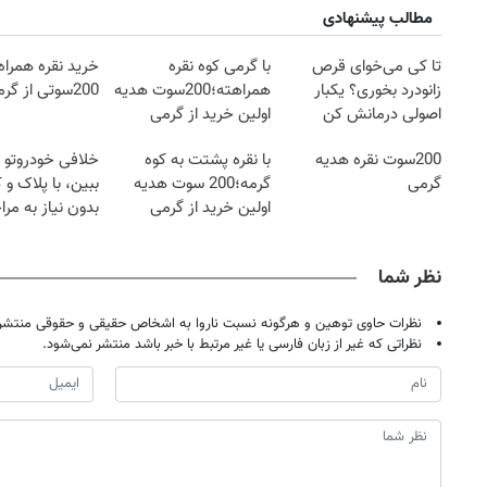
مطالب پیشنهادی
تا کی می‌خوای قرص
با گرمی کوه نقره
خرید نقره همراه
زانودرد بخوری؟ یکبار
همراهته؛200سوت هدیه
200سوتی از گرمی
اصولی درمانش کن
اولین خرید از گرمی
200سوت نقره هدیه
با نقره پشتت به کوه
خلافی خودروتو ا
گرمی
گرمه؛200 سوت هدیه
ببین، با پلاک و 
اولین خرید از گرمی
بدون نیاز به مرا
حضوری
نظر شما
نظرات حاوی توهین و هرگونه نسبت ناروا به اشخاص حقیقی و حقوقی منتشر 
نظراتی که غیر از زبان فارسی یا غیر مرتبط با خبر باشد منتشر نمی‌شود.
۱۴
روزنامه‌های صبح پنج‌شنبه ۱۵ مرداد ۱۴۰۵
روزنام