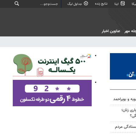
نتایج زنده
کا
ایتا
جداول لیگ
له مهر
عناوین اخبار
ویه و بویراحمد
ری زنان؛
گی؟
یستادگی مردم