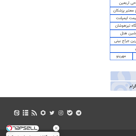
حی اربعین
معتبر پزشکان
مت ایمپلنت
اه تیزهوشان
شین هتل
رین جراح بینی
مهرینو