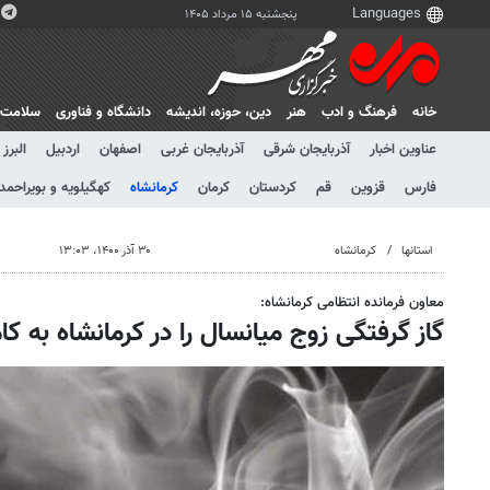
پنجشنبه ۱۵ مرداد ۱۴۰۵
خانه
فرهنگ و ادب
هنر
دين، حوزه، انديشه
دانشگاه و فناوری
سلامت
عناوین اخبار
آذربایجان شرقی
آذربایجان غربی
اصفهان
اردبیل
البرز
فارس
قزوین
قم
کردستان
کرمان
کرمانشاه
کهگیلویه و بویراحمد
استانها
کرمانشاه
۳۰ آذر ۱۴۰۰، ۱۳:۰۳
معاون فرمانده انتظامی کرمانشاه:
گاز گرفتگی زوج میانسال را در کرمانشاه به ک