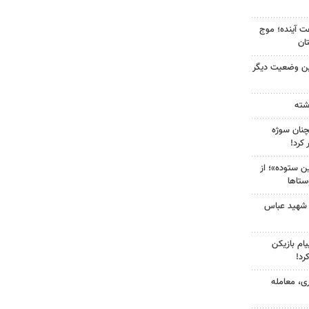
 کشور در ۷۲ ساعت آینده؛ موج
ین وضعیت دیگر
چنان سوژه
کرد!
 ستوده»؛ از
ستاها
 شهید عباس
ام بازیکن
رد!
ی، معامله