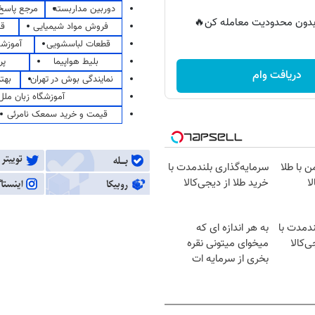
دوربین مداربسته
مرجع پاسخ 
ر بدون محدودیت معامله کن🔥
فروش مواد شیمیایی
قی
قطعات لباسشویی
آموزشگ
بلیط هواپیما
پر
دریافت وام
نمایندگی بوش در تهران
بهت
آموزشگاه زبان ملل
قیمت و خرید سمعک نامرئی
ن با طلا
سرمایه‌گذاری بلندمدت با
ا
خرید طلا از دیجی‌کالا
ندمدت با
به هر اندازه ای که
ی‌کالا
میخوای میتونی نقره
بخری از سرمایه ات
محافظت کنی