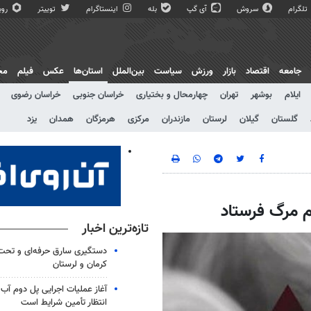
تلگرام
سروش
آی گپ
بله
اینستاگرام
توییتر
روبی
جامعه
اقتصاد
بازار
ورزش
سیاست
بین‌الملل
استان‌ها
عکس
فیلم
مج
ایلام
بوشهر
تهران
چهارمحال و بختیاری
خراسان جنوبی
خراسان رضوی
گلستان
گیلان
لرستان
مازندران
مرکزی
هرمزگان
همدان
یزد
ام مرگ فرستاد
تازه‌ترین اخبار
دستگیری سارق حرفه‌ای و تح
کرمان و لرستان
آغاز عملیات اجرایی پل دوم آب 
انتظار تأمین شرایط است