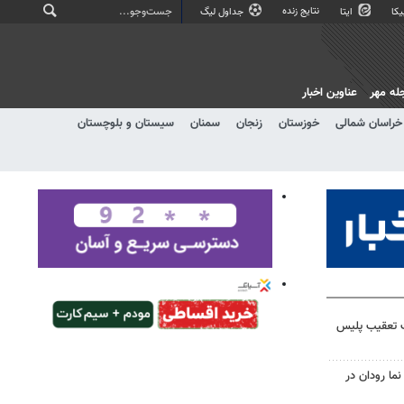
نتایج زنده
کا
ایتا
جداول لیگ
له مهر
عناوین اخبار
خراسان شمالی
خوزستان
زنجان
سمنان
سیستان و بلوچستان
ت تعقیب پلیس
نما رودان در