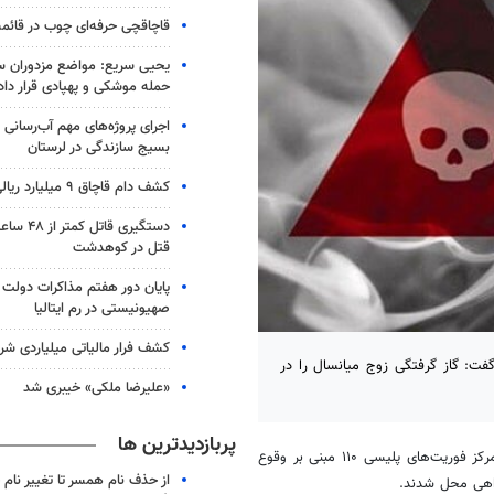
قاچاقچی حرفه‌ای چوب در قائم
یحیی سریع: مواضع مزدوران 
حمله موشکی و پهپادی قرار داد
اجرای پروژه‌های مهم آب‌رسانی
بسیج سازندگی در لرستان
کشف دام قاچاق ۹ میلیارد ریالی در بیجار
دستگیری قا
قتل در کوهدشت
پایان دور هفتم مذاکرات دولت ل
صهیونیستی در رم ایتالیا
کشف فرار مالیاتی میلیاردی شر
فت: گاز گرفتگی زوج میانسال را در
«علیرضا ملکی» خیبری شد
پربازدیدترین ها
، محمدرضا یاری اظهار کرد: پس از تماس مردمی با مرکز فوریت‌های پلیسی ۱۱۰ مبنی بر وقوع
از حذف نام همسر تا تغییر نام خ
راهی محل شدند.