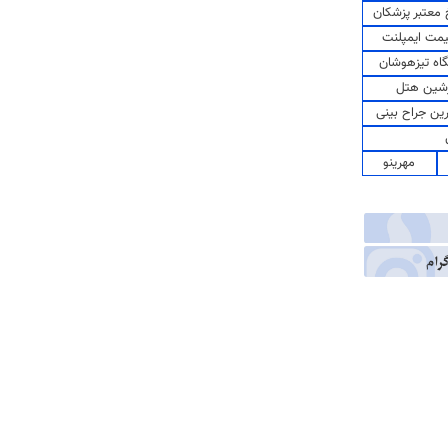
معتبر پزشکان
مت ایمپلنت
اه تیزهوشان
شین هتل
رین جراح بینی
مهرینو