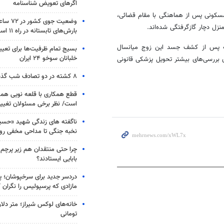
اگرهای تعویض شناسنامه
 محل و ورود به واحد مسکونی پس از هماهنگی با مقام قضائی،
وضعیت جوی
بارش‌های تابستانه در راه ۱۱ استان
نکه پس از کشف جسد این زوج میانسال
بسیج تمام ظرفیت‌ها برای تعی
خلبانان سوخو ۲۴ ایران
 مرگ آنها می‌گذرد، تصریح کرد: اجساد هر ۲ نفر برای بررسی‌های بیشتر تحویل پزشکی قانونی
۸ کشته در دو تصادف شب گذشته
قطع همکاری با قلعه نویی هم
است/ نظر برخی مسئولان تغییر 
ناگفته های زندگی شهید «حسین
نخبه جنگی تا مداحی مخفی رو
چرا حتی منتقدان هم زیر پرچم
بابایی ایستادند؟
دردسر جدید برای سرخپوشان؛ پی
مازادی که پرسپولیس را نگران ک
خانه‌های لوکس شیراز؛ متر دلار
تومانی