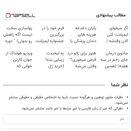
مطالب پیشنهادی
اگر میخوای
پایان دغدغه
فرم خود را در
پولسازی سخت
ایمپلنت کنی
هزینه های
بزرگترین
نیست اگه راهش
الان وقتشه |
دندان پزشکی با
جشنواره ایمپلنت
رو بدونی! " دوره
فقط با ۲۵
پک سفید کننده
تهران پر کنید ! |
رایگان "
جادوی درمان
هنوز برای زانو درد
به لبخندت
ویدیو هولناک از
میلیون تومان!!!
خانگی
فقط ۲۵ میلیون
جای زخم در سه
قرص میخوری؟
زیبایی بده!
جوان کارتن
هفته! (همین
وقتی می‌شه
(خرید ژل
خوابی که
حالا رایگان
بدون عمل
سفیدکننده
میلیاردر شد.
صحبت کنید)
درمانش کرد؟؟؟؟
دندان
آموزش رایگان
نظر شما
با40%تخفیف)
نظرات حاوی توهین و هرگونه نسبت ناروا به اشخاص حقیقی و حقوقی منتشر
نمی‌شود.
نظراتی که غیر از زبان فارسی یا غیر مرتبط با خبر باشد منتشر نمی‌شود.