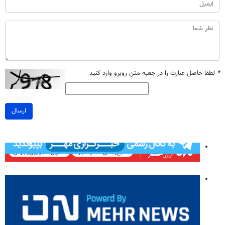
*
لطفا حاصل عبارت را در جعبه متن روبرو وارد کنید
ارسال