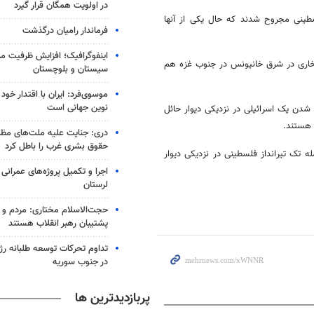
در اولویت همگان قرار گیرد
لسطینی مجروح شدند که حال یکی از آنها
فرماندار رامیان درگذشت
اینفوگرافیک؛ افزایش ظرفیت م
خاری
در شرق
خانیونس
در جنوب غزه هم
سیستان و بلوچستان
موسوی‌فرد: ایران با اقتدار خو
نوین جهانی است
دن یک اسرائیلی در نزدیکی دیوار حائل
 هستند.
دری: جنایت علیه ملت‌های مظل
حقوق بشری غرب را باطل کرد
ک تیرانداز فلسطینی در نزدیکی دیوار
اجرا و تکمیل پروژه‌های عمرانی
لرستان
حجت‌الاسلام مختاری: مردم و 
پشتیبان رهبر انقلاب هستند
تداوم تحرکات توسعه طلبانه ر
در جنوب سوریه
پربازدیدترین ها