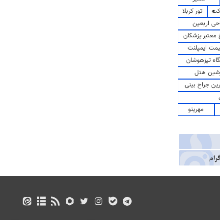
کت
تور کربلا
حی اربعین
معتبر پزشکان
مت ایمپلنت
اه تیزهوشان
شین هتل
رین جراح بینی
مهرینو