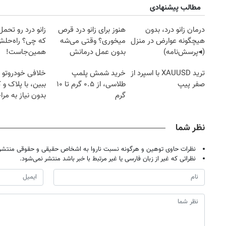
مطالب پیشنهادی
درمان زانو درد، بدون
هنوز برای زانو درد قرص
زانو درد رو تحم
هیچگونه عوارض در منزل
میخوری؟ وقتی می‌شه
که چی؟ راه‌حل
(◂پرسش‌نامه)
بدون عمل درمانش
همین‌جاست!
کرد؟؟؟؟
ترید XAUUSD با اسپرد از
خرید شمش پلمپ
خلافی خودروتو ا
صفر پیپ
طلاسی، از ۰.۵ گرم تا ۱۰
ببین، با پلاک و 
گرم
بدون نیاز به مرا
حضوری
نظر شما
نظرات حاوی توهین و هرگونه نسبت ناروا به اشخاص حقیقی و حقوقی منتشر 
نظراتی که غیر از زبان فارسی یا غیر مرتبط با خبر باشد منتشر نمی‌شود.
۱۴
روزنامه‌های صبح پنج‌شنبه ۱۵ مرداد ۱۴۰۵
روزنام