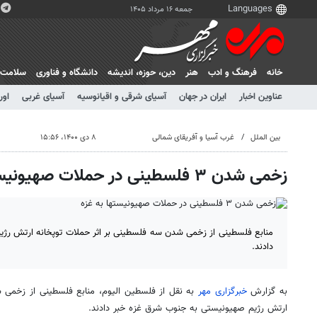
جمعه ۱۶ مرداد ۱۴۰۵
خانه
فرهنگ و ادب
هنر
دين، حوزه، انديشه
دانشگاه و فناوری
سلامت
عناوین اخبار
ایران در جهان
آسیای شرقی و اقیانوسیه
آسیای غربی
اور
بین الملل
غرب آسیا و آفریقای شمالی
۸ دی ۱۴۰۰، ۱۵:۵۶
زخمی شدن ۳ فلسطینی در حملات صهیونیستها به غزه
منابع فلسطینی از زخمی شدن سه فلسطینی بر اثر حملات توپخانه ارتش رژ
دادند.
به گزارش
خبرگزاری مهر
به نقل از فلسطین الیوم، منابع فلسطینی از زخمی 
ارتش رژیم صهیونیستی به جنوب شرق غزه خبر دادند.