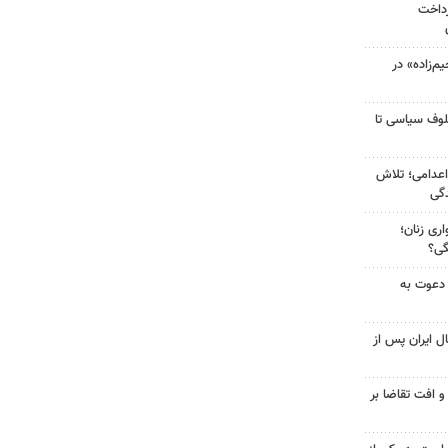
رداخت
‌زاده» در
لوف سیاسی تا
اعدامی؛ تلاش
گی
ری زنان؛
گی؟
 دعوت به
ل ایران پس از
و افت تقاضا بر