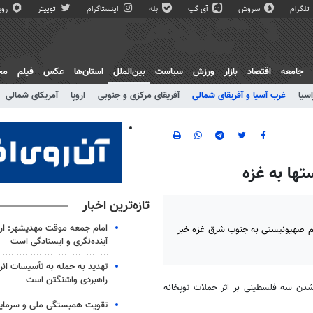
تلگرام
سروش
آی گپ
بله
اینستاگرام
توییتر
روبی
جامعه
اقتصاد
بازار
ورزش
سیاست
بین‌الملل
استان‌ها
عکس
فیلم
مج
اسیا
غرب آسیا و آفریقای شمالی
آفریقای مرکزی و جنوبی
اروپا
آمریکای شمالی
تازه‌ترین اخبار
امام جمعه موقت مهدیشهر: ار
یم صهیونیستی به جنوب شرق غزه خبر
آینده‌نگری و ایستادگی است
تهدید به حمله به تأسیسات ان
راهبردی واشنگتن است
شدن سه فلسطینی بر اثر حملات توپخانه
تقویت همبستگی ملی و سرمایه 