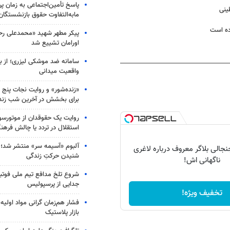
پاسخ تأمین‌اجتماعی به زمان پ
ینی
مابه‌التفاوت حقوق بازنشستگان
ده است
پیکر مطهر شهید «محمدعلی رحیم
اورامان تشییع شد
سامانه ضد موشکی لیزری؛ از ب
واقعیت میدانی
«زنده‌شور» و روایت نجات پنج 
برای بخشش در آخرین شب زند
روایت یک حقوقدان از موتورسوا
استقلال در تردد یا چالش فرهن
آلبوم «آسیمه سر» منتشر شد؛
الی بلاگر معروف درباره لاغری
شنیدن حرکتِ زندگی
ناگهانی اش!
شروع تلخ مدافع تیم ملی فوتبا
جدایی از پرسپولیس
تخفیف ویژه!
فشار هم‌زمان گرانی مواد اولیه 
بازار پلاستیک