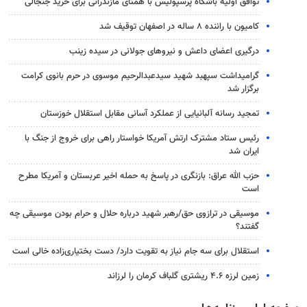
توافق اولیه باشگاه پرسپولیس با همتای مازندرانی برای خرید جنجالی
کامیون با راننده ۸ ساله در اصفهان توقیف شد
درگیری اعضای داعش و نیروهای جولانی در سیده زینب
گرامیداشت سپهبد شهید سیدعبدالرحیم موسوی در حرم بانوی کرامت
برگزار شد
تمجید رسانه آلبانیایی از عملکرد آسانی مقابل استقلال خوزستان
رئیس ستاد مشترک ارتش آمریکا خواستار راهی برای خروج از جنگ با
ایران شد
حزب الله عراق: بازنگری در پاسخ به حمله اخیر عربستان و آمریکا مطرح
است
موسیقی در ترازوی حق/رهبر شهید درباره حلال و حرام بودن موسیقی چه
گفتند؟
استقلال برای سه جام نیاز به تقویت دارد/ دست بختیاری‌زاده خالی است
زمین لرزه ۴.۶ ریشتری گلباف کرمان را لرزاند