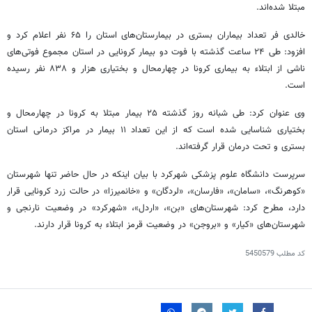
مبتلا شده‌اند.
خالدی
فر تعداد بیماران بستری در بیمارستان‌های استان را ۶۵ نفر اعلام کرد و
افزود: طی ۲۴ ساعت گذشته با فوت دو بیمار کرونایی در استان مجموع
فوتی‌های
ناشی از
ابتلاء
به بیماری کرونا در چهارمحال و بختیاری هزار و ۸۳۸ نفر رسیده
است.
وی عنوان کرد: طی شبانه روز گذشته ۲۵ بیمار مبتلا به
کرونا
در چهارمحال و
بختیاری شناسایی شده است که از این تعداد ۱۱ بیمار در مراکز درمانی استان
بستری و تحت درمان قرار گرفته‌اند.
سرپرست دانشگاه علوم پزشکی شهرکرد با بیان اینکه
در حال حاضر
تنها شهرستان
«کوهرنگ»، «سامان»، «فارسان»، «لردگان» و «
خانمیرزا
» در حالت
زرد
کرونایی قرار
دارد، مطرح کرد: شهرستان‌های «بن»، «اردل»، «شهرکرد» در وضعیت نارنجی و
شهرستان‌های «
کیار
» و «بروجن» در وضعیت قرمز ابتلاء به کرونا قرار دارند.
کد مطلب
5450579