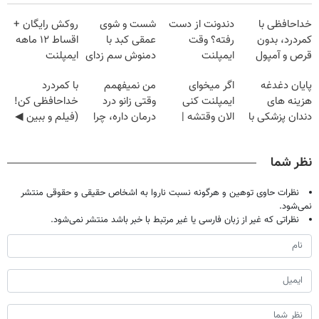
خداحافظی با
دندونت از دست
شست و شوی
روکش رایگان +
کمردرد، بدون
رفته؟ وقت
عمقی کبد با
اقساط ۱۲ ماهه
قرص و آمپول
ایمپلنت
دمنوش سم زدای
ایمپلنت
دیجیتاله
گیاهی
پایان دغدغه
اگر میخوای
من نمیفهمم
با کمردرد
هزینه های
ایمپلنت کنی
وقتی زانو درد
خداحافظی کن!
دندان پزشکی با
الان وقتشه |
درمان داره، چرا
(فیلم و ببین ◀
پک سفید کننده
فقط با ۲۵
دردش رو داری
پرسش‌نامه رو
خانگی
میلیون تومان!!!
تحمل میکنی؟❗
پرکن)
نظر شما
نظرات حاوی توهین و هرگونه نسبت ناروا به اشخاص حقیقی و حقوقی منتشر
نمی‌شود.
نظراتی که غیر از زبان فارسی یا غیر مرتبط با خبر باشد منتشر نمی‌شود.