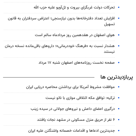
تحرکات دولت غربگرای بیروت و تل‌آویو علیه حزب الله
افزایش تعداد دفترخانه‌ها بدون نیازسنجی؛ اعتراض سردفتران به قانون
تسهیل
هوای اصفهان در هفدهمین روز مردادماه سالم است
هشدار نسبت به «فرهنگ خوددرمانی»؛ داروهای باقی‌مانده نسخه درمان
نیستند
صفحه نخست روزنامه‌های اصفهان شنبه ۱۷ مرداد
پربازدیدترین ها
موافقت مشروط آمریکا برای برداشتن محاصره دریایی ایران
ترکیه: توافق مکه ائتلافی موازی با ناتو نیست
درگیری اعضای داعش و نیروهای جولانی در سیده زینب
۶ نفر از حریق منزل مسکونی در مشهد نجات یافتند
جدیدترین ادعاها و اقدامات خصمانه واشنگتن علیه ایران