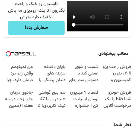
تابستون رو خنک و راحت
بگذرون! تا پنکه رومیزی مه پاش
تخفیف داره بخرش
سفارش بده!
مطالب پیشنهادی
فروش راحت پژو
شست و شوی
پایان دغدغه
من نمیفهمم
۲۰6، بدون
عمقی کبد با
هزینه های
وقتی زانو درد
کمیسیون و
دمنوش سم زدای
دندان پزشکی با
درمان داره، چرا
دردسر
گیاهی
پک سفید کننده
دردش رو داری
فروش خودرو
فقط با ؟ میلیون
هم پیچ گوشتی
جادوی درمان
خانگی
تحمل میکنی؟❗
شما فقط با یک
تومان ایمپلنت
هم دریل با 47
جای زخم در سه
درخواست آنلاین
کن | جشنواره
تیکه کاربردی! تا
هفته! (همین
✔
تموم نشه !!!
تخفیف داره
حالا رایگان
بخرش!🔥
صحبت کنید)
نظر شما