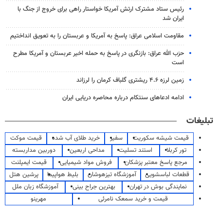
رئیس ستاد مشترک ارتش آمریکا خواستار راهی برای خروج از جنگ با
ایران شد
مقاومت اسلامی عراق: پاسخ به آمریکا و عربستان را به تعویق انداختیم
حزب الله عراق: بازنگری در پاسخ به حمله اخیر عربستان و آمریکا مطرح
است
زمین لرزه ۴.۶ ریشتری گلباف کرمان را لرزاند
ادامه ادعاهای سنتکام درباره محاصره دریایی ایران
تبلیغات
قیمت شیشه سکوریت
سفیر
خرید طلای آب شده
قیمت موکت
تور کربلا
استند تسلیت
مداحی اربعین
دوربین مداربسته
مرجع پاسخ معتبر پزشکان
فروش مواد شیمیایی
قیمت ایمپلنت
قطعات لباسشویی
آموزشگاه تیزهوشان
بلیط هواپیما
پرشین هتل
نمایندگی بوش در تهران
بهترین جراح بینی
آموزشگاه زبان ملل
قیمت و خرید سمعک نامرئی
مهرینو